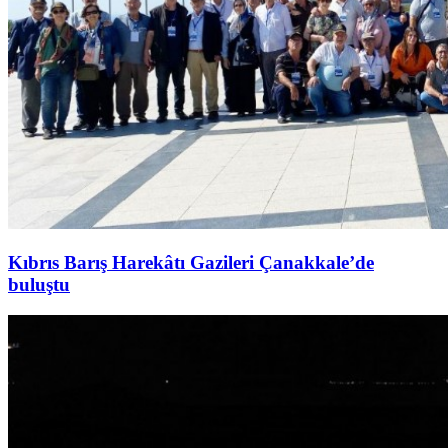
Kıbrıs Barış Harekâtı Gazileri Çanakkale’de
buluştu