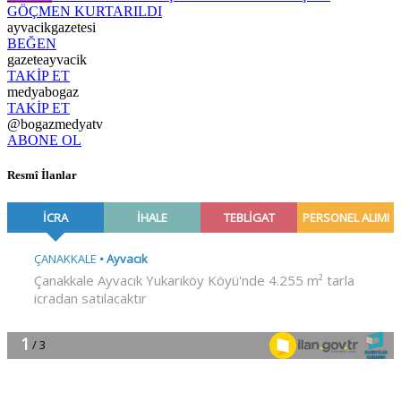
GÖÇMEN KURTARILDI
ayvacikgazetesi
BEĞEN
gazeteayvacik
TAKİP ET
medyabogaz
TAKİP ET
@bogazmedyatv
ABONE OL
Resmî İlanlar