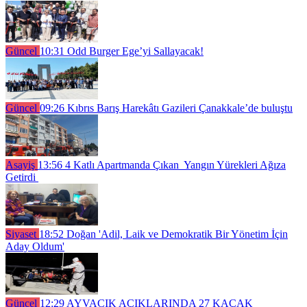
Güncel
10:31
Odd Burger Ege’yi Sallayacak!
Güncel
09:26
Kıbrıs Barış Harekâtı Gazileri Çanakkale’de buluştu
Asayiş
13:56
4 Katlı Apartmanda Çıkan Yangın Yürekleri Ağıza
Getirdi
Siyaset
18:52
Doğan 'Adil, Laik ve Demokratik Bir Yönetim İçin
Aday Oldum'
Güncel
12:29
AYVACIK AÇIKLARINDA 27 KAÇAK