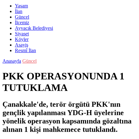
Yaşam
İlan
Güncel
İlçemiz
Ayvacık Belediyesi
Siyaset
Köyler
Asayiş
Resmî İlan
Anasayfa
Güncel
PKK OPERASYONUNDA 1
TUTUKLAMA
Çanakkale'de, terör örgütü PKK'nın
gençlik yapılanması YDG-H üyelerine
yönelik operasyon kapsamında gözaltına
alınan 1 kişi mahkemece tutuklandı.