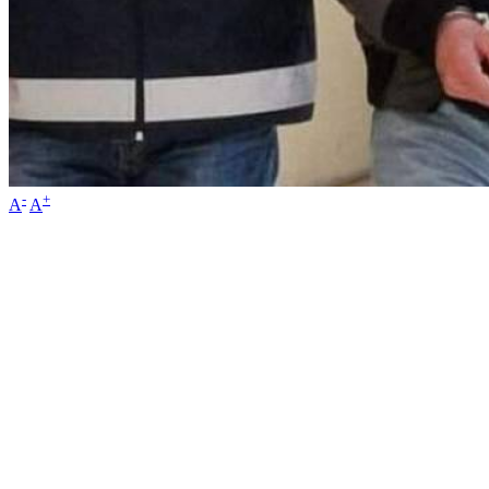
-
+
A
A