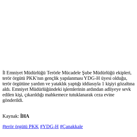
İl Emniyet Müdürlüğü Terörle Mücadele Şube Müdürlüğü ekipleri,
terör örgütü PKK'nın gençlik yapılanması YDG-H üyesi olduğu,
terör örgütüne yardım ve yataklık yaptığı iddiasıyla 1 kişiyi gözaltına
aldı. Emniyet Müdürlüğündeki işlemlerinin ardından adliyeye sevk
edilen kişi, çıkarıldığı mahkemece tutuklanarak ceza evine
gönderildi.
Kaynak:
İHA
#terör örgütü PKK
#YDG-H
#Çanakkale