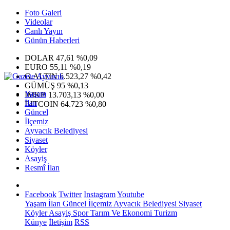
Foto Galeri
Videolar
Canlı Yayın
Günün Haberleri
DOLAR
47,61
%0,09
EURO
55,11
%0,19
G.ALTIN
6.523,27
%0,42
GÜMÜŞ
95
%0,13
Yaşam
IMKB
13.703,13
%0,00
İlan
BITCOIN
64.723
%0,80
Güncel
İlçemiz
Ayvacık Belediyesi
Siyaset
Köyler
Asayiş
Resmî İlan
Facebook
Twitter
Instagram
Youtube
Yaşam
İlan
Güncel
İlçemiz
Ayvacık Belediyesi
Siyaset
Köyler
Asayiş
Spor
Tarım Ve Ekonomi
Turizm
Künye
İletişim
RSS