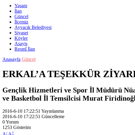
Yaşam
İlan
Güncel
İlçemiz
Ayvacık Belediyesi
Siyaset
Köyler
Asayiş
Resmî İlan
Anasayfa
Güncel
ERKAL’A TEŞEKKÜR ZİYAR
Gençlik Hizmetleri ve Spor İl Müdürü Nü
ve Basketbol İl Temsilcisi Murat Firidinoğ
2016-6-10 17:22:51
Yayınlanma
2016-6-10 17:22:51
Güncelleme
0
Yorum
1253
Gösterim
-
+
A
A