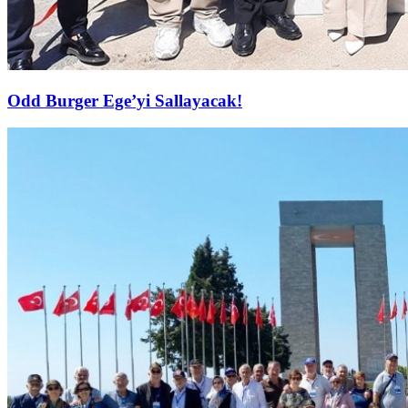
Odd Burger Ege’yi Sallayacak!