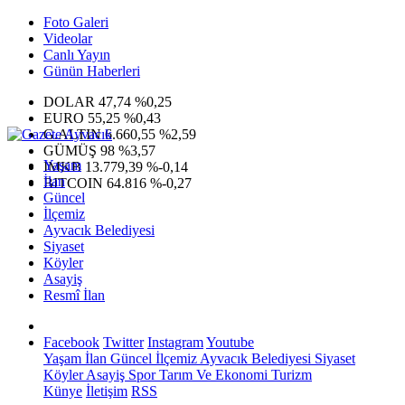
Foto Galeri
Videolar
Canlı Yayın
Günün Haberleri
DOLAR
47,74
%0,25
EURO
55,25
%0,43
G.ALTIN
6.660,55
%2,59
GÜMÜŞ
98
%3,57
Yaşam
IMKB
13.779,39
%-0,14
İlan
BITCOIN
64.816
%-0,27
Güncel
İlçemiz
Ayvacık Belediyesi
Siyaset
Köyler
Asayiş
Resmî İlan
Facebook
Twitter
Instagram
Youtube
Yaşam
İlan
Güncel
İlçemiz
Ayvacık Belediyesi
Siyaset
Köyler
Asayiş
Spor
Tarım Ve Ekonomi
Turizm
Künye
İletişim
RSS