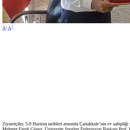
-
+
A
A
Ziyaretçiler, 5-9 Haziran tarihleri arasında Çanakkale’nin ev sahipliğ
Mehmet Faruk Güneş, Üniversite Sporları Federasyon Başkanı Prof. D