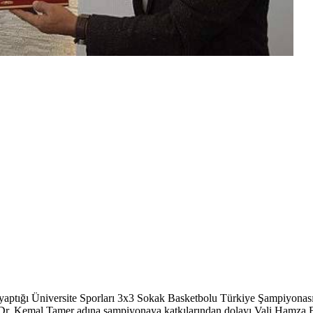
i yaptığı Üniversite Sporları 3x3 Sokak Basketbolu Türkiye Şampiyonası i
r. Kemal Tamer adına şampiyonaya katkılarından dolayı Vali Hamza Erka