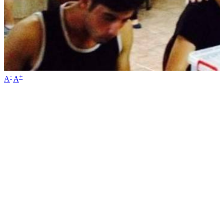
-
+
A
A