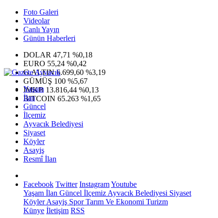
Foto Galeri
Videolar
Canlı Yayın
Günün Haberleri
DOLAR
47,71
%0,18
EURO
55,24
%0,42
G.ALTIN
6.699,60
%3,19
GÜMÜŞ
100
%5,67
Yaşam
IMKB
13.816,44
%0,13
İlan
BITCOIN
65.263
%1,65
Güncel
İlçemiz
Ayvacık Belediyesi
Siyaset
Köyler
Asayiş
Resmî İlan
Facebook
Twitter
Instagram
Youtube
Yaşam
İlan
Güncel
İlçemiz
Ayvacık Belediyesi
Siyaset
Köyler
Asayiş
Spor
Tarım Ve Ekonomi
Turizm
Künye
İletişim
RSS