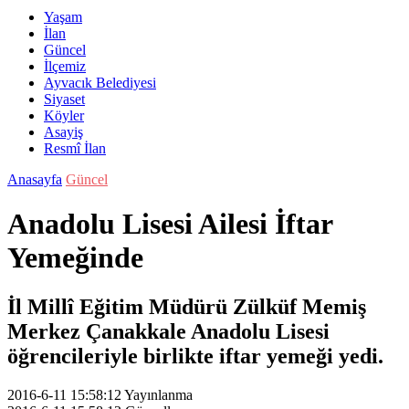
Yaşam
İlan
Güncel
İlçemiz
Ayvacık Belediyesi
Siyaset
Köyler
Asayiş
Resmî İlan
Anasayfa
Güncel
Anadolu Lisesi Ailesi İftar
Yemeğinde
İl Millî Eğitim Müdürü Zülküf Memiş
Merkez Çanakkale Anadolu Lisesi
öğrencileriyle birlikte iftar yemeği yedi.
2016-6-11 15:58:12
Yayınlanma