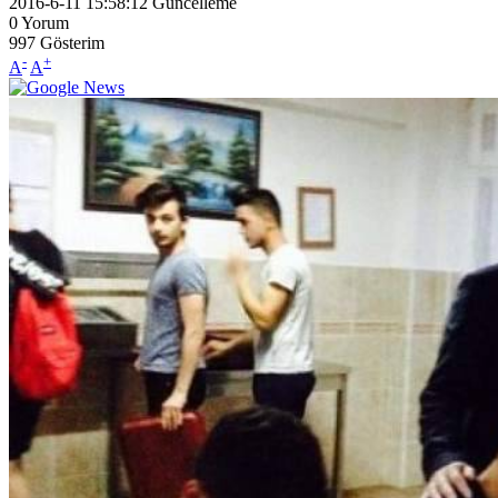
2016-6-11 15:58:12
Güncelleme
0
Yorum
997
Gösterim
-
+
A
A