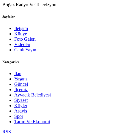
Boğaz Radyo Ve Televizyon
Sayfalar
İletişim
Künye
Foto Galeri
Videolar
Canlı Yayın
Kategoriler
İlan
Yaşam
Güncel
İlçemiz
Ayvacık Belediyesi
Siyaset
Köyler
Asayiş
Spor
Tarım Ve Ekonomi
RSS