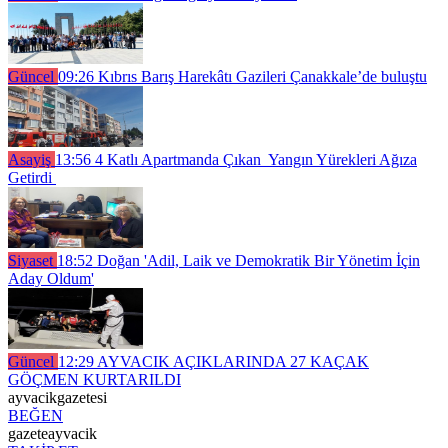
Güncel
09:26
Kıbrıs Barış Harekâtı Gazileri Çanakkale’de buluştu
Asayiş
13:56
4 Katlı Apartmanda Çıkan Yangın Yürekleri Ağıza
Getirdi
Siyaset
18:52
Doğan 'Adil, Laik ve Demokratik Bir Yönetim İçin
Aday Oldum'
Güncel
12:29
AYVACIK AÇIKLARINDA 27 KAÇAK
GÖÇMEN KURTARILDI
ayvacikgazetesi
BEĞEN
gazeteayvacik