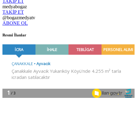
TAKİP ET
medyabogaz
TAKİP ET
@bogazmedyatv
ABONE OL
Resmî İlanlar