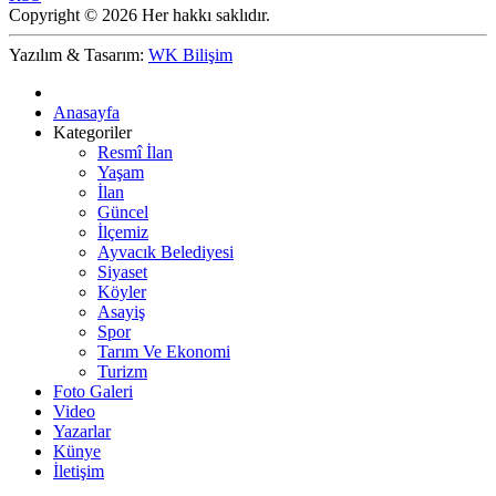
Copyright © 2026 Her hakkı saklıdır.
Yazılım & Tasarım:
WK Bilişim
Anasayfa
Kategoriler
Resmî İlan
Yaşam
İlan
Güncel
İlçemiz
Ayvacık Belediyesi
Siyaset
Köyler
Asayiş
Spor
Tarım Ve Ekonomi
Turizm
Foto Galeri
Video
Yazarlar
Künye
İletişim