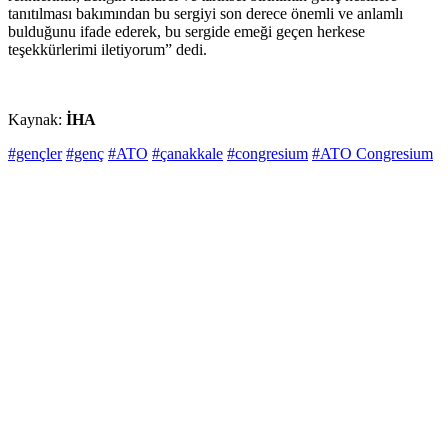
tanıtılması bakımından bu sergiyi son derece önemli ve anlamlı
bulduğunu ifade ederek, bu sergide emeği geçen herkese
teşekkürlerimi iletiyorum” dedi.
Kaynak:
İHA
#gençler
#genç
#ATO
#çanakkale
#congresium
#ATO Congresium