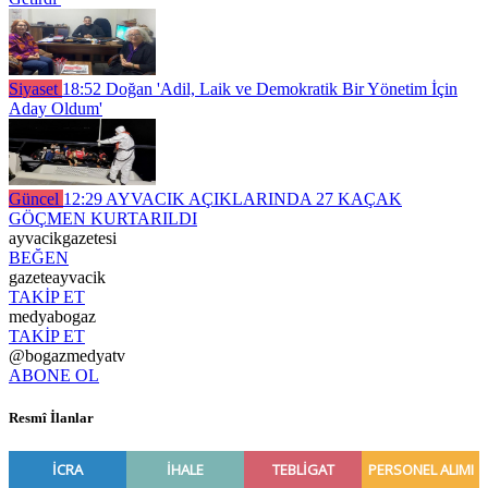
Siyaset
18:52
Doğan 'Adil, Laik ve Demokratik Bir Yönetim İçin
Aday Oldum'
Güncel
12:29
AYVACIK AÇIKLARINDA 27 KAÇAK
GÖÇMEN KURTARILDI
ayvacikgazetesi
BEĞEN
gazeteayvacik
TAKİP ET
medyabogaz
TAKİP ET
@bogazmedyatv
ABONE OL
Resmî İlanlar