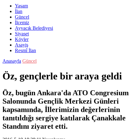
Yaşam
İlan
Güncel
İlçemiz
Ayvacık Belediyesi
Siyaset
Köyler
Asayiş
Resmî İlan
Anasayfa
Güncel
Öz, gençlerle bir araya geldi
Öz, bugün Ankara'da ATO Congresium
Salonunda Gençlik Merkezi Günleri
kapsamında, İllerimizin değerlerinin
tanıtıldığı sergiye katılarak Çanakkale
Standını ziyaret etti.