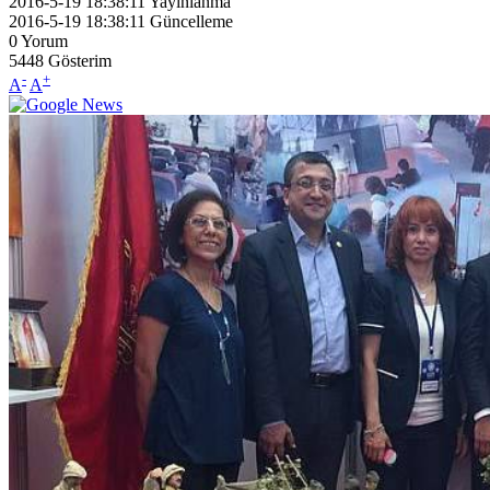
2016-5-19 18:38:11
Yayınlanma
2016-5-19 18:38:11
Güncelleme
0
Yorum
5448
Gösterim
-
+
A
A