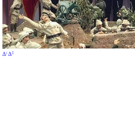
-
+
A
A