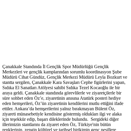
Çanakkale Standında İl Gençlik Spor Müdürlüğü Gençlik
Merkezleri ve gençlik kamplarından sorumlu koordinasyon Şube
Müdürü Cihat Gündüz, Gençlik Merkezi Müdürü Leyla Bozkurt ve
stantta sergilen, Çanakkale Kara Savaşları Cephe figürlerini yapan,
Sıdıka El Sanatları Atölyesi sahibi Sıdıka Tezel Kocaoğlu ile bir
araya geldi. Çanakkale standında görevlilerle ve ziyaretçilerle bir
süre sohbet eden Öz’e, ziyaretinin anısına Atatürk posteri hediye
eden hemşerileri, Öz’ün ziyaretinin kendilerini mutlu ettiğini ifade
ettiler. Ankara’da hemşerilerini yalnız bırakmayan Bülent Öz,
ziyareti münasebetiyle kendisine göstermiş oldukları ilgi ve alaka
için teşekkür edip, başarı dileklerinde bulundu. Sergideki diğer
illerimizin stantlarını da ziyaret eden Öz, Türkiye'nin bütün
renklerinin, zengin kültürel ve tarihsel birikimin genç nesillere