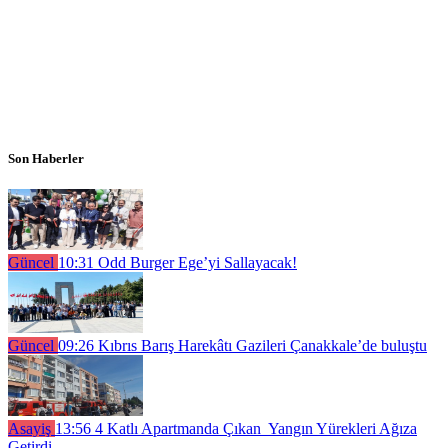
Son Haberler
Güncel
10:31
Odd Burger Ege’yi Sallayacak!
Güncel
09:26
Kıbrıs Barış Harekâtı Gazileri Çanakkale’de buluştu
Asayiş
13:56
4 Katlı Apartmanda Çıkan Yangın Yürekleri Ağıza
Getirdi