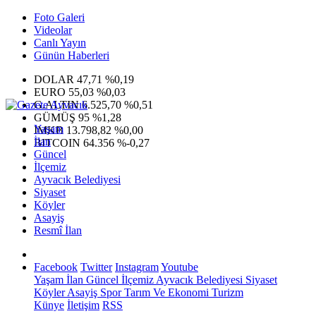
Foto Galeri
Videolar
Canlı Yayın
Günün Haberleri
DOLAR
47,71
%0,19
EURO
55,03
%0,03
G.ALTIN
6.525,70
%0,51
GÜMÜŞ
95
%1,28
Yaşam
IMKB
13.798,82
%0,00
İlan
BITCOIN
64.356
%-0,27
Güncel
İlçemiz
Ayvacık Belediyesi
Siyaset
Köyler
Asayiş
Resmî İlan
Facebook
Twitter
Instagram
Youtube
Yaşam
İlan
Güncel
İlçemiz
Ayvacık Belediyesi
Siyaset
Köyler
Asayiş
Spor
Tarım Ve Ekonomi
Turizm
Künye
İletişim
RSS