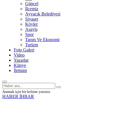
Güncel
İlçemiz
Ayvacık Belediyesi
Siyaset
Köyler
Asayiş
Spor
Tarım Ve Ekonomi
Turizm
Foto Galeri
Video
Yazarlar
Künye
İletişim
Aramak için bir kelime yazınız.
HABER İHBAR