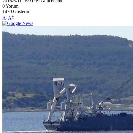
2016-6-11 16:31:39
Güncelleme
0
Yorum
1470
Gösterim
-
+
A
A