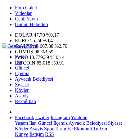
Foto Galeri
Videolar
Canlı Yayın
Günün Haberleri
DOLAR
47,70
%0,17
EURO
55,24
%0,41
G.ALTIN
6.667,88
%2,70
GÜMÜŞ
98
%3,59
Yaşam
IMKB
13.779,39
%-0,14
İlan
BITCOIN
65.018
%0,91
Güncel
İlçemiz
Ayvacık Belediyesi
Siyaset
Köyler
Asayiş
Resmî İlan
Facebook
Twitter
Instagram
Youtube
Yaşam
İlan
Güncel
İlçemiz
Ayvacık Belediyesi
Siyaset
Köyler
Asayiş
Spor
Tarım Ve Ekonomi
Turizm
Künye
İletişim
RSS