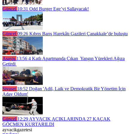
Güncel
10:31
Odd Burger Ege’yi Sallayacak!
Güncel
09:26
Kıbrıs Barış Harekâtı Gazileri Çanakkale’de buluştu
Asayiş
13:56
4 Katlı Apartmanda Çıkan Yangın Yürekleri Ağıza
Getirdi
Siyaset
18:52
Doğan 'Adil, Laik ve Demokratik Bir Yönetim İçin
Aday Oldum'
Güncel
12:29
AYVACIK AÇIKLARINDA 27 KAÇAK
GÖÇMEN KURTARILDI
ayvacikgazetesi