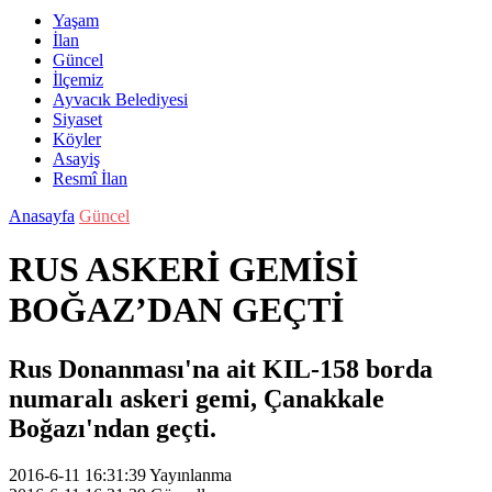
Yaşam
İlan
Güncel
İlçemiz
Ayvacık Belediyesi
Siyaset
Köyler
Asayiş
Resmî İlan
Anasayfa
Güncel
RUS ASKERİ GEMİSİ
BOĞAZ’DAN GEÇTİ
Rus Donanması'na ait KIL-158 borda
numaralı askeri gemi, Çanakkale
Boğazı'ndan geçti.
2016-6-11 16:31:39
Yayınlanma