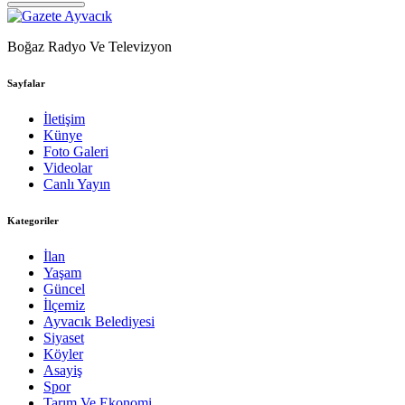
Boğaz Radyo Ve Televizyon
Sayfalar
İletişim
Künye
Foto Galeri
Videolar
Canlı Yayın
Kategoriler
İlan
Yaşam
Güncel
İlçemiz
Ayvacık Belediyesi
Siyaset
Köyler
Asayiş
Spor
Tarım Ve Ekonomi