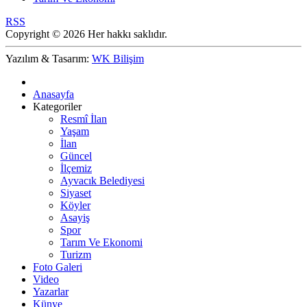
RSS
Copyright © 2026 Her hakkı saklıdır.
Yazılım & Tasarım:
WK Bilişim
Anasayfa
Kategoriler
Resmî İlan
Yaşam
İlan
Güncel
İlçemiz
Ayvacık Belediyesi
Siyaset
Köyler
Asayiş
Spor
Tarım Ve Ekonomi
Turizm
Foto Galeri
Video
Yazarlar
Künye