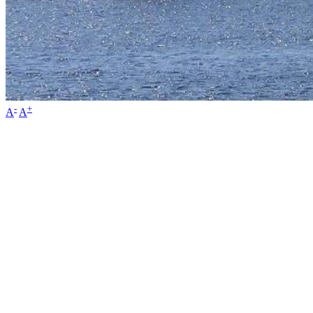
-
+
A
A