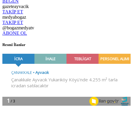
BEĞEN
gazeteayvacik
TAKİP ET
medyabogaz
TAKİP ET
@bogazmedyatv
ABONE OL
Resmî İlanlar