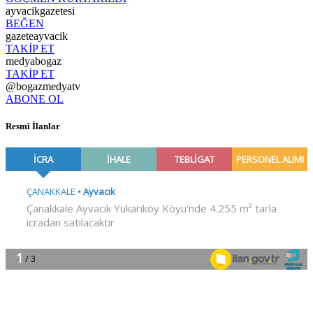
ayvacikgazetesi
BEĞEN
gazeteayvacik
TAKİP ET
medyabogaz
TAKİP ET
@bogazmedyatv
ABONE OL
Resmî İlanlar