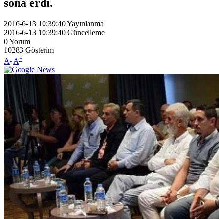
sona erdi.
2016-6-13 10:39:40
Yayınlanma
2016-6-13 10:39:40
Güncelleme
0
Yorum
10283
Gösterim
-
+
A
A