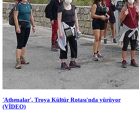
'Athenalar', Troya Kültür Rotası'nda yürüyor
(VİDEO)