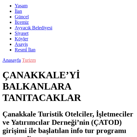
Yaşam
İlan
Güncel
İlçemiz
Ayvacık Belediyesi
Siyaset
Köyler
Asayiş
Resmî İlan
Anasayfa
Turizm
ÇANAKKALE’Yİ
BALKANLARA
TANITACAKLAR
Çanakkale Turistik Otelciler, İşletmeciler
ve Yatırımcılar Derneği’nin (ÇATOD)
girişimi ile başlatılan info tur programı