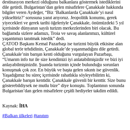
destinasyon merkezi olduğunu balkanlara göstermek istediklerini
dile getirdi. Bulgaristan’dan gelen misafirlere Çanakkale hakkında
bilgiler veren Aydeğer, “Biz ‘Balkanlarda Çanakkale’yi nasıl
yükseltiriz?’ sorusuna yanıt arıyoruz. Jeopolitik konumu, gerek
yiyecekleri ve gerek tarihi öğeleriyle Çanakkale, önümüzdeki 5 yıl
içerisinde dünyanın sayılı turizm merkezlerinden biri olacak. Bu
bağlamda sizlere adamızı, Troia ve savaş alanlarımızı, kültürel
yaşantımızı tanıtmak istedik” dedi.
ÇATOD Başkanı Kemal Pazarbaşı ise turizmi büyük etkisine alan
global terör tehdidinin, Çanakkale’de yaşanmadığını dile getirdi.
Çanakkale’nin barışın kenti olduğunu vurgulayan Pazarbaşı,
“Umarım info tur ile size kendimizi iyi anlatabilmişizdir ve bizi iyi
anlayabilmişinizdir. Şuanda turizmin içinde bulunduğu sorunları
konuşmak çok zor. En büyük ve başta gelen sıkıntı ise güvenlik.
Yaşadığımız bu süreç içerisinde rahatlıkla söyleyebilirim ki,
Çanakkale barışın kentidir. Çanakkale güvenli bir kenttir. Size bunu
gösterebildiysek ne mutlu bize” diye konuştu. Toplantının sonunda
Bulgaristan’dan gelen misafirlere çeşitli hediyeler takdim edildi.
Kaynak:
İHA
#Balkan ülkeleri
#tanıtım