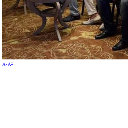
-
+
A
A