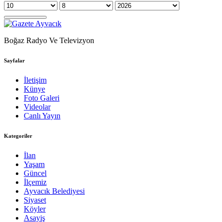
Boğaz Radyo Ve Televizyon
Sayfalar
İletişim
Künye
Foto Galeri
Videolar
Canlı Yayın
Kategoriler
İlan
Yaşam
Güncel
İlçemiz
Ayvacık Belediyesi
Siyaset
Köyler
Asayiş