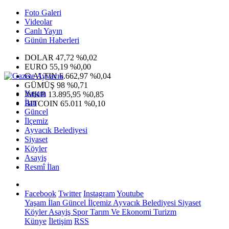
Foto Galeri
Videolar
Canlı Yayın
Günün Haberleri
DOLAR
47,72
%0,02
EURO
55,19
%0,00
G.ALTIN
6.662,97
%0,04
GÜMÜŞ
98
%0,71
Yaşam
IMKB
13.895,95
%0,85
İlan
BITCOIN
65.011
%0,10
Güncel
İlçemiz
Ayvacık Belediyesi
Siyaset
Köyler
Asayiş
Resmî İlan
Facebook
Twitter
Instagram
Youtube
Yaşam
İlan
Güncel
İlçemiz
Ayvacık Belediyesi
Siyaset
Köyler
Asayiş
Spor
Tarım Ve Ekonomi
Turizm
Künye
İletişim
RSS