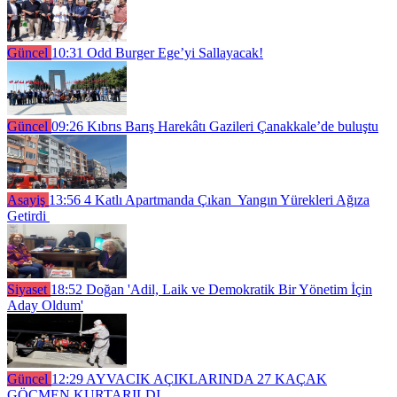
Güncel
10:31
Odd Burger Ege’yi Sallayacak!
Güncel
09:26
Kıbrıs Barış Harekâtı Gazileri Çanakkale’de buluştu
Asayiş
13:56
4 Katlı Apartmanda Çıkan Yangın Yürekleri Ağıza
Getirdi
Siyaset
18:52
Doğan 'Adil, Laik ve Demokratik Bir Yönetim İçin
Aday Oldum'
Güncel
12:29
AYVACIK AÇIKLARINDA 27 KAÇAK
GÖÇMEN KURTARILDI