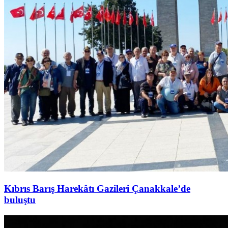
Kıbrıs Barış Harekâtı Gazileri Çanakkale’de
buluştu