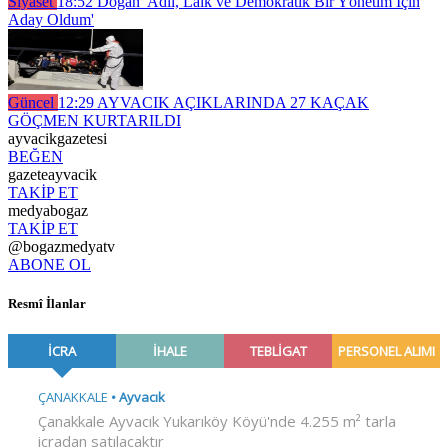
Siyaset
18:52
Doğan 'Adil, Laik ve Demokratik Bir Yönetim İçin
Aday Oldum'
Güncel
12:29
AYVACIK AÇIKLARINDA 27 KAÇAK
GÖÇMEN KURTARILDI
ayvacikgazetesi
BEĞEN
gazeteayvacik
TAKİP ET
medyabogaz
TAKİP ET
@bogazmedyatv
ABONE OL
Resmî İlanlar