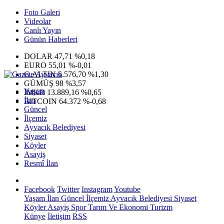
Foto Galeri
Videolar
Canlı Yayın
Günün Haberleri
DOLAR
47,71
%0,18
EURO
55,01
%-0,01
G.ALTIN
6.576,70
%1,30
GÜMÜŞ
98
%3,57
Yaşam
IMKB
13.889,16
%0,65
İlan
BITCOIN
64.372
%-0,68
Güncel
İlçemiz
Ayvacık Belediyesi
Siyaset
Köyler
Asayiş
Resmî İlan
Facebook
Twitter
Instagram
Youtube
Yaşam
İlan
Güncel
İlçemiz
Ayvacık Belediyesi
Siyaset
Köyler
Asayiş
Spor
Tarım Ve Ekonomi
Turizm
Künye
İletişim
RSS