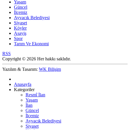
Yaşam
Güncel
İlçemiz
Ayvacık Belediyesi
Siyaset
Köyler
Asayiş
Spor
Tarım Ve Ekonomi
RSS
Copyright © 2026 Her hakkı saklıdır.
Yazılım & Tasarım:
WK Bilişim
Anasayfa
Kategoriler
Resmî İlan
Yaşam
İlan
Güncel
İlçemiz
Ayvacık Belediyesi
Siyaset