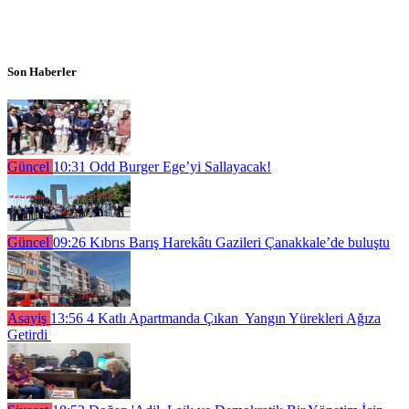
Son Haberler
Güncel
10:31
Odd Burger Ege’yi Sallayacak!
Güncel
09:26
Kıbrıs Barış Harekâtı Gazileri Çanakkale’de buluştu
Asayiş
13:56
4 Katlı Apartmanda Çıkan Yangın Yürekleri Ağıza
Getirdi