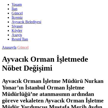
Yaşam
İlan
Güncel
İlçemiz
Ayvacık Belediyesi
Siyaset
Köyler
Asayiş
Resmî İlan
Anasayfa
Güncel
Ayvacık Orman İşletmede
Nöbet Değişimi
Ayvacık Orman İşletme Müdürü Nurkan
Yonar’ın İstanbul Orman İşletme
Müdürlüğü’ne atanmasının ardından
göreve vekaleten Ayvacık Orman İşletme
Müdür Yardımcısı Mustafa Merih Aydın