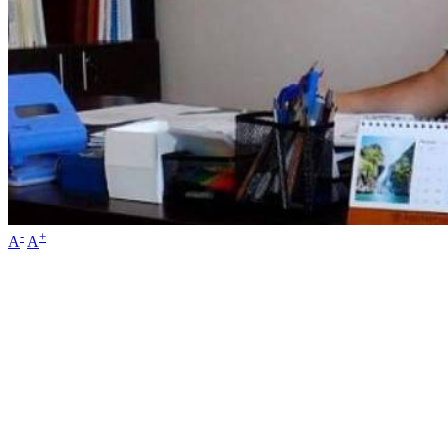
-
+
A
A