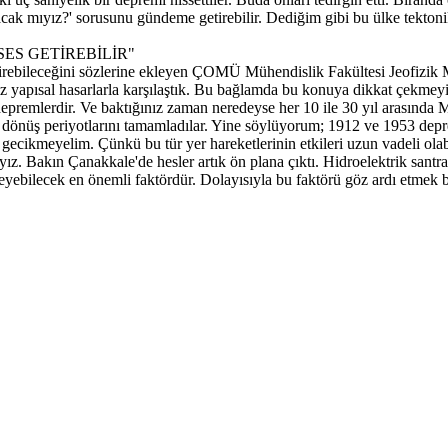
k mıyız?' sorusunu gündeme getirebilir. Dediğim gibi bu ülke tektonik 
SES GETİREBİLİR"
tirebileceğini sözlerine ekleyen ÇOMÜ Mühendislik Fakültesi Jeofizi
yapısal hasarlarla karşılaştık. Bu bağlamda bu konuya dikkat çekmeyi 
 depremlerdir. Ve baktığınız zaman neredeyse her 10 ile 30 yıl arasında
r dönüş periyotlarını tamamladılar. Yine söylüyorum; 1912 ve 1953 depr
ikmeyelim. Çünkü bu tür yer hareketlerinin etkileri uzun vadeli olabil
. Bakın Çanakkale'de hesler artık ön plana çıktı. Hidroelektrik santrall
leyebilecek en önemli faktördür. Dolayısıyla bu faktörü göz ardı etmek