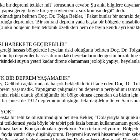
şka bir depremi tetikler mi?' sorusunun cevabı: Şu anki bilgilere dayan
k yapısı gereği böyle bir şey söylememiz söz konusu değil" dedi.
madığını belirten Doç. Dr. Tolga Bekler, "Fakat bunlar bir sonraki de
duğu depremler. 'Bir sonraki deprem yada başka bir bölgede oluşabilece
ünkü bölgenin hem tektonik özellikleri hem de fayın kendi ayrı karakte
I HAREKETE GEÇİREBİLİR"
 gereği hassas bölgelerde heyelan riski olduğunu belirten Doç. Dr. Tolg
ki bu tip depremler hassas durumdaki heyelanların dengesini bozabilme 
isindeki suyun yeteri kadar direne olamaması jeolojik yapıyı, heyelanları
ÜK BİR DEPREM YAŞAMADIK"
, Gelibolu açıklarında daha çok beklediklerini ifade eden Doç. Dr. T
premi yaşamadık. Yaptığımız çalışmalar bu depremin periyodunu tamam
ğimiz, riskli olarak gördüğümüz bir bölge olması açısından da bizim için
, bir tanesi de 1912 depreminin oluştuğu Tekirdağ-Mürefte ve Saros ara
 YOK"
şka bir tehlike oluşturmadığını belirten Bekler, "Dolayısıyla bugünkü d
i tetiklemesi yada böyle bir tabiri pek fazla benim kullanmamam gerekiy
kın olması lazım. Komşu olmaları gerekiyor. Ama tekrar ediyorum. Bölged
e fayda vardır diye düşünüyorum. Depremi kuvvetli hissetmelerinin s
üç saniyelik bir depremi hissettiler. Buda onları tedirgin etti. Biranda 