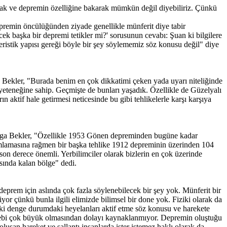
arak ve depremin özelliğine bakarak mümkün değil diyebiliriz. Çünkü
premin öncülüğünden ziyade genellikle münferit diye tabir
k başka bir depremi tetikler mi?' sorusunun cevabı: Şuan ki bilgilere
ristik yapısı gereği böyle bir şey söylememiz söz konusu değil" diye
a Bekler, "Burada benim en çok dikkatimi çeken yada uyarı niteliğinde
yeteneğine sahip. Geçmişte de bunları yaşadık. Özellikle de Güzelyalı
n aktif hale getirmesi neticesinde bu gibi tehlikelerle karşı karşıya
olga Bekler, "Özellikle 1953 Gönen depreminden bugüne kadar
lamasına rağmen bir başka tehlike 1912 depreminin üzerinden 104
 son derece önemli. Yerbilimciler olarak bizlerin en çok üzerinde
sında kalan bölge" dedi.
eprem için aslında çok fazla söylenebilecek bir şey yok. Münferit bir
or çünkü bunla ilgili elimizde bilimsel bir done yok. Fiziki olarak da
eki denge durumdaki heyelanları aktif etme söz konusu ve harekete
ebebi çok büyük olmasından dolayı kaynaklanmıyor. Depremin oluştuğu
oluşan hareket ve sallantı insanlarda ister istemez haklı olarak da