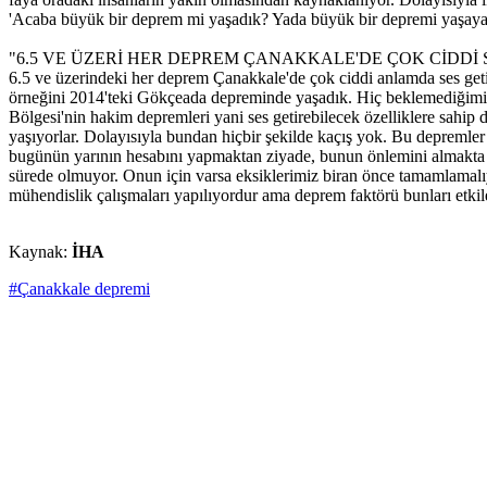
'Acaba büyük bir deprem mi yaşadık? Yada büyük bir depremi yaşayaca
"6.5 VE ÜZERİ HER DEPREM ÇANAKKALE'DE ÇOK CİDDİ 
6.5 ve üzerindeki her deprem Çanakkale'de çok ciddi anlamda ses ge
örneğini 2014'teki Gökçeada depreminde yaşadık. Hiç beklemediğimiz 
Bölgesi'nin hakim depremleri yani ses getirebilecek özelliklere sahip
yaşıyorlar. Dolayısıyla bundan hiçbir şekilde kaçış yok. Bu depremle
bugünün yarının hesabını yapmaktan ziyade, bunun önlemini almakta gec
sürede olmuyor. Onun için varsa eksiklerimiz biran önce tamamlamalıyız
mühendislik çalışmaları yapılıyordur ama deprem faktörü bunları etki
Kaynak:
İHA
#Çanakkale depremi