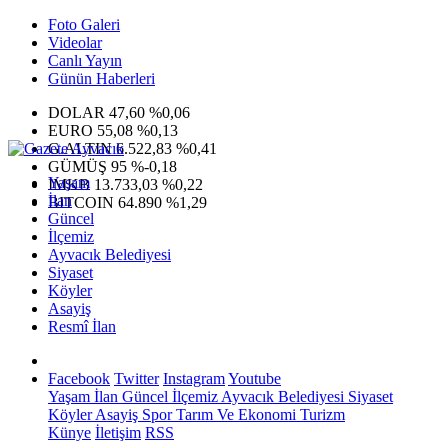
Foto Galeri
Videolar
Canlı Yayın
Günün Haberleri
DOLAR
47,60
%0,06
EURO
55,08
%0,13
G.ALTIN
6.522,83
%0,41
GÜMÜŞ
95
%-0,18
Yaşam
IMKB
13.733,03
%0,22
İlan
BITCOIN
64.890
%1,29
Güncel
İlçemiz
Ayvacık Belediyesi
Siyaset
Köyler
Asayiş
Resmî İlan
Facebook
Twitter
Instagram
Youtube
Yaşam
İlan
Güncel
İlçemiz
Ayvacık Belediyesi
Siyaset
Köyler
Asayiş
Spor
Tarım Ve Ekonomi
Turizm
Künye
İletişim
RSS