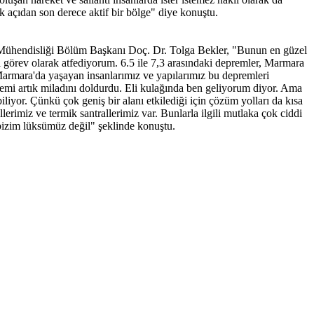
açıdan son derece aktif bir bölge" diye konuştu.
k Mühendisliği Bölüm Başkanı Doç. Dr. Tolga Bekler, "Bunun en güzel
görev olarak atfediyorum. 6.5 ile 7,3 arasındaki depremler, Marmara
 Marmara'da yaşayan insanlarımız ve yapılarımız bu depremleri
emi artık miladını doldurdu. Eli kulağında ben geliyorum diyor. Ama
iyor. Çünkü çok geniş bir alanı etkilediği için çözüm yolları da kısa
erimiz ve termik santrallerimiz var. Bunlarla ilgili mutlaka çok ciddi
 bizim lüksümüz değil" şeklinde konuştu.