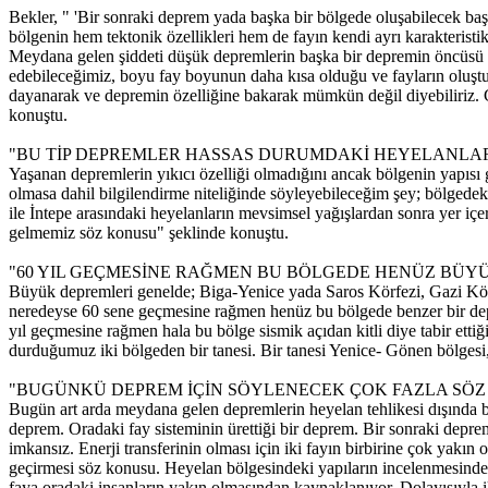
Bekler, " 'Bir sonraki deprem yada başka bir bölgede oluşabilecek ba
bölgenin hem tektonik özellikleri hem de fayın kendi ayrı karakteristi
Meydana gelen şiddeti düşük depremlerin başka bir depremin öncüsü ol
edebileceğimiz, boyu fay boyunun daha kısa olduğu ve fayların oluştur
dayanarak ve depremin özelliğine bakarak mümkün değil diyebiliriz. Ç
konuştu.
"BU TİP DEPREMLER HASSAS DURUMDAKİ HEYELANLAR
Yaşanan depremlerin yıkıcı özelliği olmadığını ancak bölgenin yapısı
olmasa dahil bilgilendirme niteliğinde söyleyebileceğim şey; bölgede
ile İntepe arasındaki heyelanların mevsimsel yağışlardan sonra yer içer
gelmemiz söz konusu" şeklinde konuştu.
"60 YIL GEÇMESİNE RAĞMEN BU BÖLGEDE HENÜZ BÜY
Büyük depremleri genelde; Biga-Yenice yada Saros Körfezi, Gazi Köy
neredeyse 60 sene geçmesine rağmen henüz bu bölgede benzer bir de
yıl geçmesine rağmen hala bu bölge sismik açıdan kitli diye tabir etti
durduğumuz iki bölgeden bir tanesi. Bir tanesi Yenice- Gönen bölgesi
"BUGÜNKÜ DEPREM İÇİN SÖYLENECEK ÇOK FAZLA SÖZ
Bugün art arda meydana gelen depremlerin heyelan tehlikesi dışında ba
deprem. Oradaki fay sisteminin ürettiği bir deprem. Bir sonraki deprem
imkansız. Enerji transferinin olması için iki fayın birbirine çok ya
geçirmesi söz konusu. Heyelan bölgesindeki yapıların incelenmesind
faya oradaki insanların yakın olmasından kaynaklanıyor. Dolayısıyla iki 