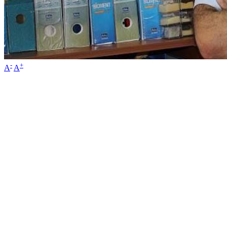
-
+
A
A