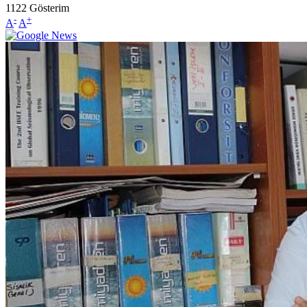
1122
Gösterim
-
+
A
A