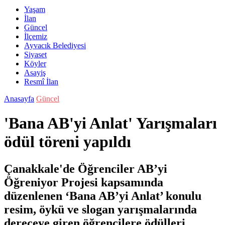
Yaşam
İlan
Güncel
İlçemiz
Ayvacık Belediyesi
Siyaset
Köyler
Asayiş
Resmî İlan
Anasayfa
Güncel
'Bana AB'yi Anlat' Yarışmaları
ödül töreni yapıldı
Çanakkale'de Öğrenciler AB’yi
Öğreniyor Projesi kapsamında
düzenlenen ‘Bana AB’yi Anlat’ konulu
resim, öykü ve slogan yarışmalarında
dereceye giren öğrencilere ödülleri