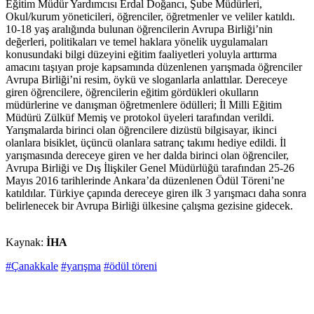
Eğitim Müdür Yardımcısı Erdal Doğancı, Şube Müdürleri,
Okul/kurum yöneticileri, öğrenciler, öğretmenler ve veliler katıldı.
10-18 yaş aralığında bulunan öğrencilerin Avrupa Birliği’nin
değerleri, politikaları ve temel haklara yönelik uygulamaları
konusundaki bilgi düzeyini eğitim faaliyetleri yoluyla arttırma
amacını taşıyan proje kapsamında düzenlenen yarışmada öğrenciler
Avrupa Birliği’ni resim, öykü ve sloganlarla anlattılar. Dereceye
giren öğrencilere, öğrencilerin eğitim gördükleri okulların
müdürlerine ve danışman öğretmenlere ödülleri; İl Milli Eğitim
Müdürü Zülküf Memiş ve protokol üyeleri tarafından verildi.
Yarışmalarda birinci olan öğrencilere dizüstü bilgisayar, ikinci
olanlara bisiklet, üçüncü olanlara satranç takımı hediye edildi. İl
yarışmasında dereceye giren ve her dalda birinci olan öğrenciler,
Avrupa Birliği ve Dış İlişkiler Genel Müdürlüğü tarafından 25-26
Mayıs 2016 tarihlerinde Ankara’da düzenlenen Ödül Töreni’ne
katıldılar. Türkiye çapında dereceye giren ilk 3 yarışmacı daha sonra
belirlenecek bir Avrupa Birliği ülkesine çalışma gezisine gidecek.
Kaynak:
İHA
#Çanakkale
#yarışma
#ödül töreni