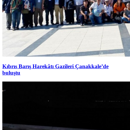
Kıbrıs Barış Harekâtı Gazileri Çanakkale’de
buluştu