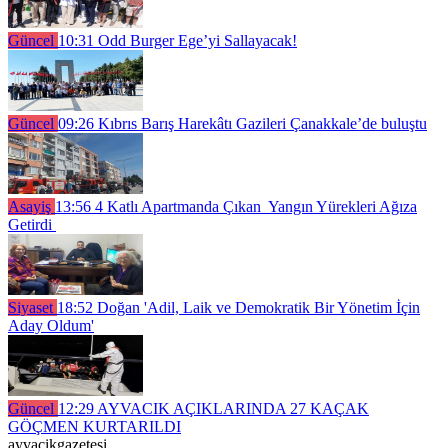
Güncel
10:31
Odd Burger Ege’yi Sallayacak!
Güncel
09:26
Kıbrıs Barış Harekâtı Gazileri Çanakkale’de buluştu
Asayiş
13:56
4 Katlı Apartmanda Çıkan Yangın Yürekleri Ağıza
Getirdi
Siyaset
18:52
Doğan 'Adil, Laik ve Demokratik Bir Yönetim İçin
Aday Oldum'
Güncel
12:29
AYVACIK AÇIKLARINDA 27 KAÇAK
GÖÇMEN KURTARILDI
ayvacikgazetesi