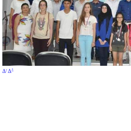
-
+
A
A