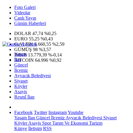
Foto Galeri
Videolar
Canlı Yayın
Günün Haberleri
DOLAR
47,74
%0,25
EURO
55,25
%0,43
G.ALTIN
6.660,55
%2,59
GÜMÜŞ
98
%3,57
Yaşam
IMKB
13.779,39
%-0,14
İlan
BITCOIN
64.996
%0,92
Güncel
İlçemiz
Ayvacık Belediyesi
Siyaset
Köyler
Asayiş
Resmî İlan
Facebook
Twitter
Instagram
Youtube
Yaşam
İlan
Güncel
İlçemiz
Ayvacık Belediyesi
Siyaset
Köyler
Asayiş
Spor
Tarım Ve Ekonomi
Turizm
Künye
İletişim
RSS