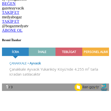
BEĞEN
gazeteayvacik
TAKİP ET
medyabogaz
TAKİP ET
@bogazmedyatv
ABONE OL
Resmî İlanlar