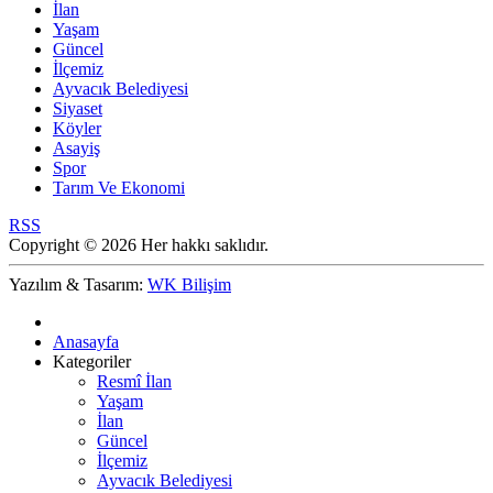
İlan
Yaşam
Güncel
İlçemiz
Ayvacık Belediyesi
Siyaset
Köyler
Asayiş
Spor
Tarım Ve Ekonomi
RSS
Copyright © 2026 Her hakkı saklıdır.
Yazılım & Tasarım:
WK Bilişim
Anasayfa
Kategoriler
Resmî İlan
Yaşam
İlan
Güncel
İlçemiz
Ayvacık Belediyesi