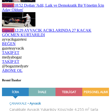
Siyaset
18:52
Doğan 'Adil, Laik ve Demokratik Bir Yönetim İçin
Aday Oldum'
Güncel
12:29
AYVACIK AÇIKLARINDA 27 KAÇAK
GÖÇMEN KURTARILDI
ayvacikgazetesi
BEĞEN
gazeteayvacik
TAKİP ET
medyabogaz
TAKİP ET
@bogazmedyatv
ABONE OL
Resmî İlanlar