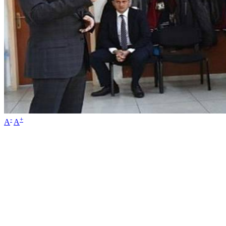
-
+
A
A