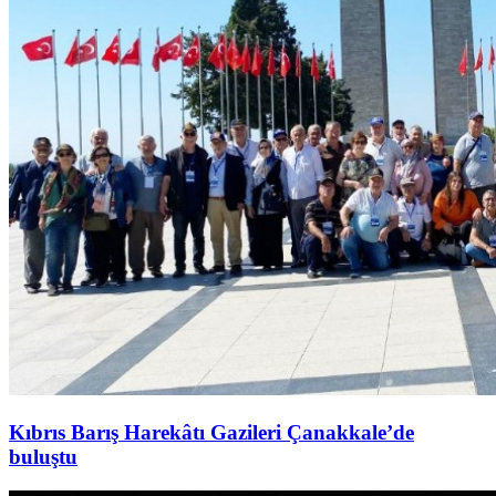
Kıbrıs Barış Harekâtı Gazileri Çanakkale’de
buluştu