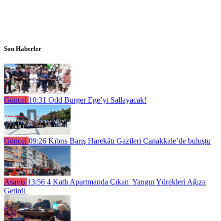
Son Haberler
Güncel
10:31
Odd Burger Ege’yi Sallayacak!
Güncel
09:26
Kıbrıs Barış Harekâtı Gazileri Çanakkale’de buluştu
Asayiş
13:56
4 Katlı Apartmanda Çıkan Yangın Yürekleri Ağıza
Getirdi