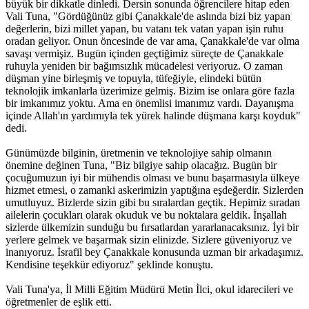
büyük bir dikkatle dinledi. Dersin sonunda öğrencilere hitap eden
Vali Tuna, "Gördüğünüz gibi Çanakkale'de aslında bizi biz yapan
değerlerin, bizi millet yapan, bu vatanı tek vatan yapan işin ruhu
oradan geliyor. Onun öncesinde de var ama, Çanakkale'de var olma
savaşı vermişiz. Bugün içinden geçtiğimiz süreçte de Çanakkale
ruhuyla yeniden bir bağımsızlık mücadelesi veriyoruz. O zaman
düşman yine birleşmiş ve topuyla, tüfeğiyle, elindeki bütün
teknolojik imkanlarla üzerimize gelmiş. Bizim ise onlara göre fazla
bir imkanımız yoktu. Ama en önemlisi imanımız vardı. Dayanışma
içinde Allah'ın yardımıyla tek yürek halinde düşmana karşı koyduk"
dedi.
Günümüzde bilginin, üretmenin ve teknolojiye sahip olmanın
önemine değinen Tuna, "Biz bilgiye sahip olacağız. Bugün bir
çocuğumuzun iyi bir mühendis olması ve bunu başarmasıyla ülkeye
hizmet etmesi, o zamanki askerimizin yaptığına eşdeğerdir. Sizlerden
umutluyuz. Bizlerde sizin gibi bu sıralardan geçtik. Hepimiz sıradan
ailelerin çocukları olarak okuduk ve bu noktalara geldik. İnşallah
sizlerde ülkemizin sunduğu bu fırsatlardan yararlanacaksınız. İyi bir
yerlere gelmek ve başarmak sizin elinizde. Sizlere güveniyoruz ve
inanıyoruz. İsrafil bey Çanakkale konusunda uzman bir arkadaşımız.
Kendisine teşekkür ediyoruz" şeklinde konuştu.
Vali Tuna'ya, İl Milli Eğitim Müdürü Metin İlci, okul idarecileri ve
öğretmenler de eşlik etti.