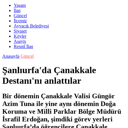
Yaşam
İlan
Güncel
İlçemiz
Ayvacık Belediyesi
Siyaset
Köyler
Asayiş
Resmî İlan
Anasayfa
Güncel
Şanlıurfa'da Çanakkale
Destanı'nı anlattılar
Bir dönemin Çanakkale Valisi Güngör
Azim Tuna ile yine aynı dönemin Doğa
Koruma ve Milli Parklar Bölge Müdürü
İsrafil Erdoğan, şimdiki görev yerleri
Şanlıurfa’da öğrencilere Çanakkale