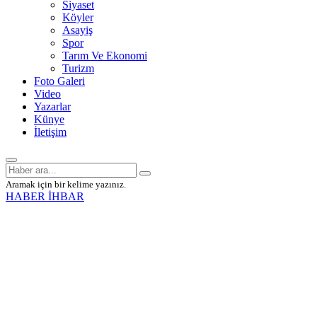
Siyaset
Köyler
Asayiş
Spor
Tarım Ve Ekonomi
Turizm
Foto Galeri
Video
Yazarlar
Künye
İletişim
Aramak için bir kelime yazınız.
HABER İHBAR