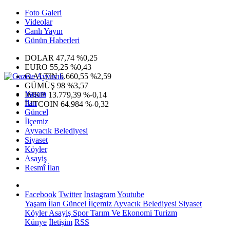
Foto Galeri
Videolar
Canlı Yayın
Günün Haberleri
DOLAR
47,74
%0,25
EURO
55,25
%0,43
G.ALTIN
6.660,55
%2,59
GÜMÜŞ
98
%3,57
Yaşam
IMKB
13.779,39
%-0,14
İlan
BITCOIN
64.984
%-0,32
Güncel
İlçemiz
Ayvacık Belediyesi
Siyaset
Köyler
Asayiş
Resmî İlan
Facebook
Twitter
Instagram
Youtube
Yaşam
İlan
Güncel
İlçemiz
Ayvacık Belediyesi
Siyaset
Köyler
Asayiş
Spor
Tarım Ve Ekonomi
Turizm
Künye
İletişim
RSS