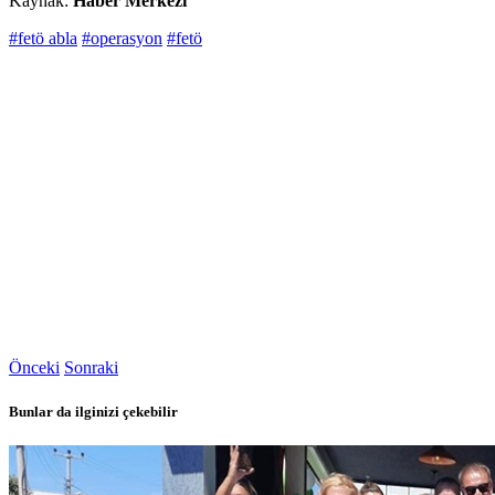
Kaynak:
Haber Merkezi
#fetö abla
#operasyon
#fetö
Önceki
Sonraki
Bunlar da ilginizi çekebilir