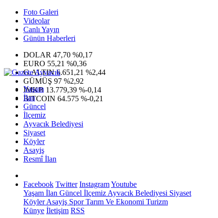
Foto Galeri
Videolar
Canlı Yayın
Günün Haberleri
DOLAR
47,70
%0,17
EURO
55,21
%0,36
G.ALTIN
6.651,21
%2,44
GÜMÜŞ
97
%2,92
Yaşam
IMKB
13.779,39
%-0,14
İlan
BITCOIN
64.575
%-0,21
Güncel
İlçemiz
Ayvacık Belediyesi
Siyaset
Köyler
Asayiş
Resmî İlan
Facebook
Twitter
Instagram
Youtube
Yaşam
İlan
Güncel
İlçemiz
Ayvacık Belediyesi
Siyaset
Köyler
Asayiş
Spor
Tarım Ve Ekonomi
Turizm
Künye
İletişim
RSS