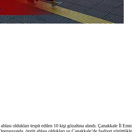
ablası oldukları tespit edilen 10 kişi gözaltına alındı. Çanakkale İl 
rasyonda, örgüt ablası oldukları ve Çanakkale’de faaliyet yürüttükleri 