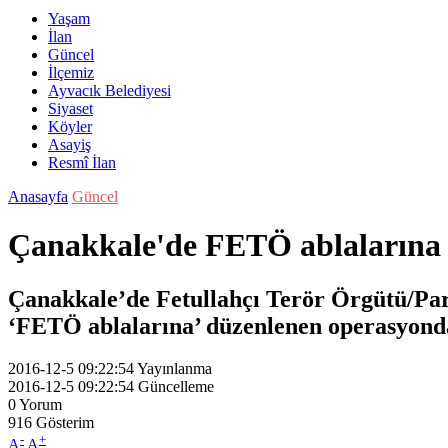
Yaşam
İlan
Güncel
İlçemiz
Ayvacık Belediyesi
Siyaset
Köyler
Asayiş
Resmî İlan
Anasayfa
Güncel
Çanakkale'de FETÖ ablalarına 
Çanakkale’de Fetullahçı Terör Örgütü/Para
‘FETÖ ablalarına’ düzenlenen operasyonda 
2016-12-5 09:22:54
Yayınlanma
2016-12-5 09:22:54
Güncelleme
0
Yorum
916
Gösterim
-
+
A
A