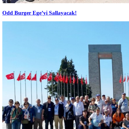
Odd Burger Ege’yi Sallayacak!