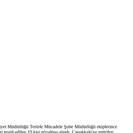
Emniyet Müdürlüğü Terörle Mücadele Şube Müdürlüğü ekiplerince
tespit edilen 10 kişi gözaltına alındı. Çanakkale'ye getirilen