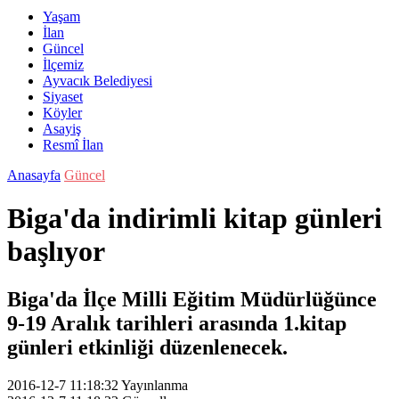
Yaşam
İlan
Güncel
İlçemiz
Ayvacık Belediyesi
Siyaset
Köyler
Asayiş
Resmî İlan
Anasayfa
Güncel
Biga'da indirimli kitap günleri
başlıyor
Biga'da İlçe Milli Eğitim Müdürlüğünce
9-19 Aralık tarihleri arasında 1.kitap
günleri etkinliği düzenlenecek.
2016-12-7 11:18:32
Yayınlanma