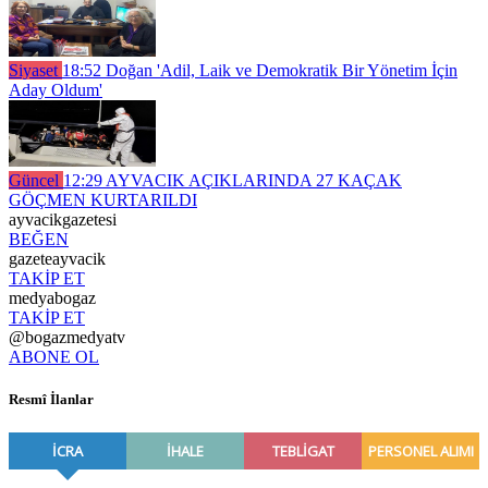
Siyaset
18:52
Doğan 'Adil, Laik ve Demokratik Bir Yönetim İçin
Aday Oldum'
Güncel
12:29
AYVACIK AÇIKLARINDA 27 KAÇAK
GÖÇMEN KURTARILDI
ayvacikgazetesi
BEĞEN
gazeteayvacik
TAKİP ET
medyabogaz
TAKİP ET
@bogazmedyatv
ABONE OL
Resmî İlanlar