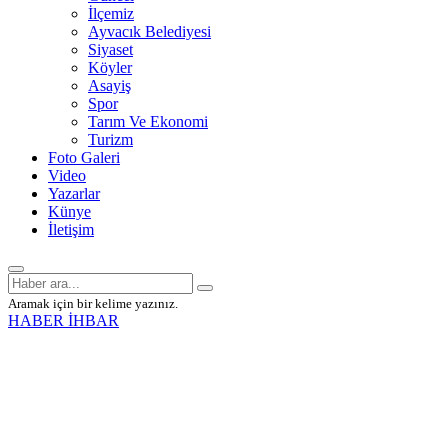
İlçemiz
Ayvacık Belediyesi
Siyaset
Köyler
Asayiş
Spor
Tarım Ve Ekonomi
Turizm
Foto Galeri
Video
Yazarlar
Künye
İletişim
Aramak için bir kelime yazınız.
HABER İHBAR