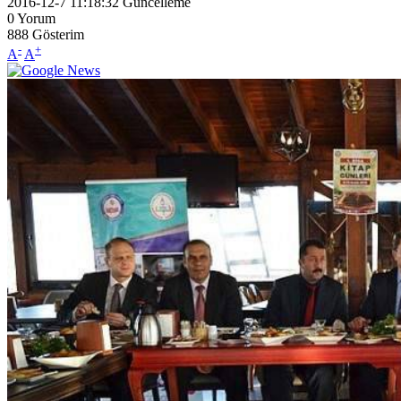
2016-12-7 11:18:32
Güncelleme
0
Yorum
888
Gösterim
-
+
A
A