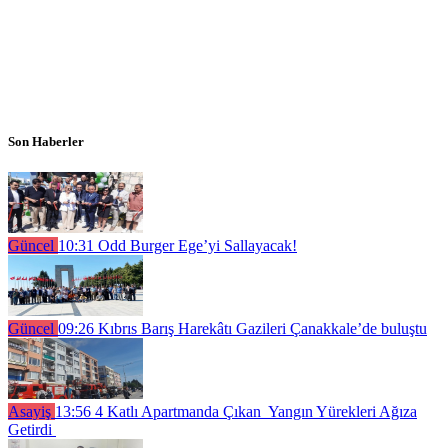
Son Haberler
Güncel
10:31
Odd Burger Ege’yi Sallayacak!
Güncel
09:26
Kıbrıs Barış Harekâtı Gazileri Çanakkale’de buluştu
Asayiş
13:56
4 Katlı Apartmanda Çıkan Yangın Yürekleri Ağıza
Getirdi