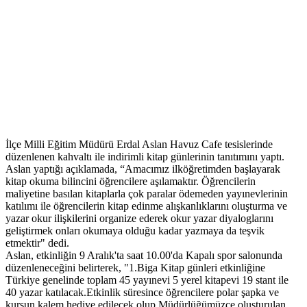
İlçe Milli Eğitim Müdürü Erdal Aslan Havuz Cafe tesislerinde
düzenlenen kahvaltı ile indirimli kitap günlerinin tanıtımını yaptı.
Aslan yaptığı açıklamada, “Amacımız ilköğretimden başlayarak
kitap okuma bilincini öğrencilere aşılamaktır. Öğrencilerin
maliyetine basılan kitaplarla çok paralar ödemeden yayınevlerinin
katılımı ile öğrencilerin kitap edinme alışkanlıklarını oluşturma ve
yazar okur ilişkilerini organize ederek okur yazar diyaloglarını
geliştirmek onları okumaya olduğu kadar yazmaya da teşvik
etmektir" dedi.
Aslan, etkinliğin 9 Aralık'ta saat 10.00'da Kapalı spor salonunda
düzenleneceğini belirterek, "1.Biga Kitap günleri etkinliğine
Türkiye genelinde toplam 45 yayınevi 5 yerel kitapevi 19 stant ile
40 yazar katılacak.Etkinlik süresince öğrencilere polar şapka ve
kurşun kalem hediye edilecek olup Müdürlüğümüzce oluşturulan