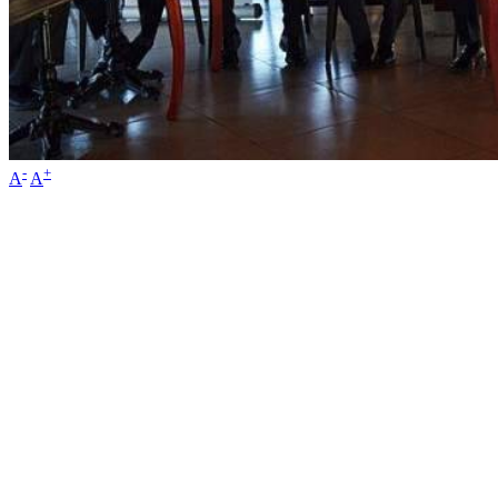
-
+
A
A