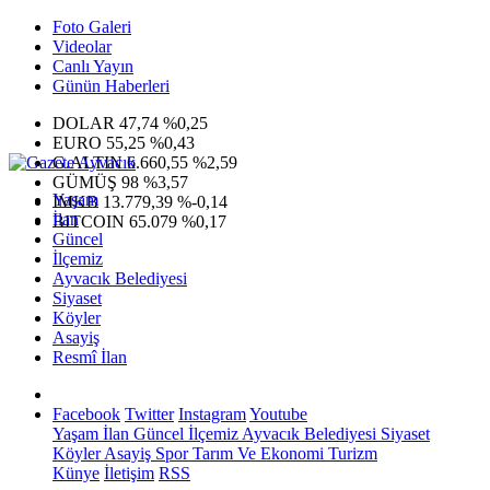
Foto Galeri
Videolar
Canlı Yayın
Günün Haberleri
DOLAR
47,74
%0,25
EURO
55,25
%0,43
G.ALTIN
6.660,55
%2,59
GÜMÜŞ
98
%3,57
Yaşam
IMKB
13.779,39
%-0,14
İlan
BITCOIN
65.079
%0,17
Güncel
İlçemiz
Ayvacık Belediyesi
Siyaset
Köyler
Asayiş
Resmî İlan
Facebook
Twitter
Instagram
Youtube
Yaşam
İlan
Güncel
İlçemiz
Ayvacık Belediyesi
Siyaset
Köyler
Asayiş
Spor
Tarım Ve Ekonomi
Turizm
Künye
İletişim
RSS