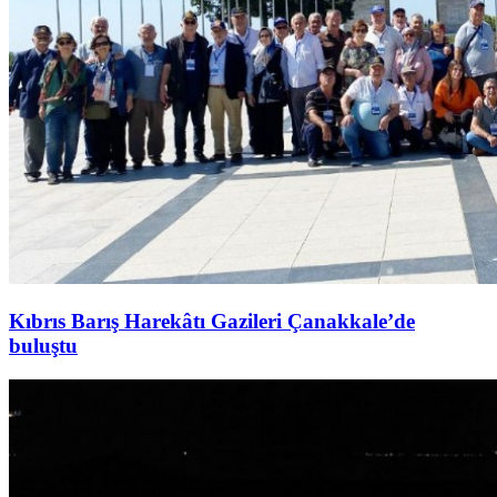
Kıbrıs Barış Harekâtı Gazileri Çanakkale’de
buluştu