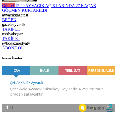
Güncel
12:29
AYVACIK AÇIKLARINDA 27 KAÇAK
GÖÇMEN KURTARILDI
ayvacikgazetesi
BEĞEN
gazeteayvacik
TAKİP ET
medyabogaz
TAKİP ET
@bogazmedyatv
ABONE OL
Resmî İlanlar