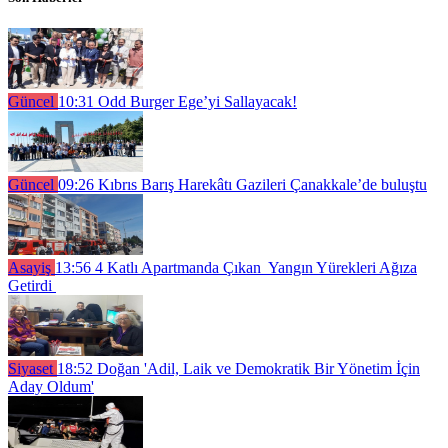
Güncel
10:31
Odd Burger Ege’yi Sallayacak!
Güncel
09:26
Kıbrıs Barış Harekâtı Gazileri Çanakkale’de buluştu
Asayiş
13:56
4 Katlı Apartmanda Çıkan Yangın Yürekleri Ağıza
Getirdi
Siyaset
18:52
Doğan 'Adil, Laik ve Demokratik Bir Yönetim İçin
Aday Oldum'