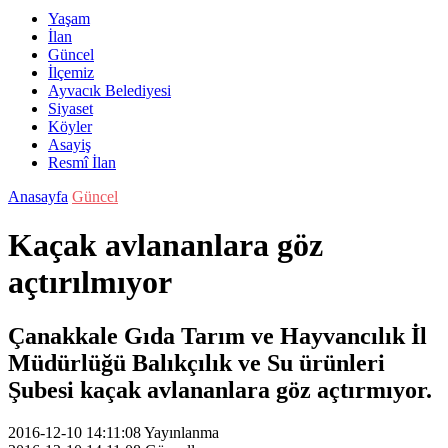
Yaşam
İlan
Güncel
İlçemiz
Ayvacık Belediyesi
Siyaset
Köyler
Asayiş
Resmî İlan
Anasayfa
Güncel
Kaçak avlananlara göz
açtırılmıyor
Çanakkale Gıda Tarım ve Hayvancılık İl
Müdürlüğü Balıkçılık ve Su ürünleri
Şubesi kaçak avlananlara göz açtırmıyor.
2016-12-10 14:11:08
Yayınlanma