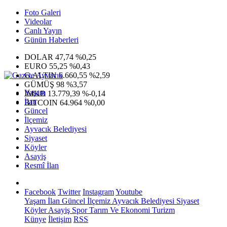
Foto Galeri
Videolar
Canlı Yayın
Günün Haberleri
DOLAR
47,74
%0,25
EURO
55,25
%0,43
G.ALTIN
6.660,55
%2,59
GÜMÜŞ
98
%3,57
Yaşam
IMKB
13.779,39
%-0,14
İlan
BITCOIN
64.964
%0,00
Güncel
İlçemiz
Ayvacık Belediyesi
Siyaset
Köyler
Asayiş
Resmî İlan
Facebook
Twitter
Instagram
Youtube
Yaşam
İlan
Güncel
İlçemiz
Ayvacık Belediyesi
Siyaset
Köyler
Asayiş
Spor
Tarım Ve Ekonomi
Turizm
Künye
İletişim
RSS