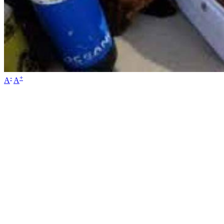
-
+
A
A