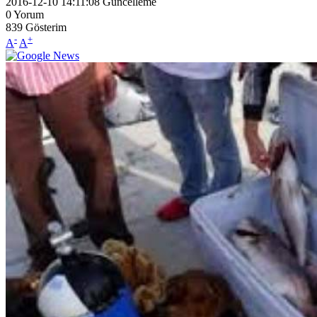
2016-12-10 14:11:08
Güncelleme
0
Yorum
839
Gösterim
-
+
A
A