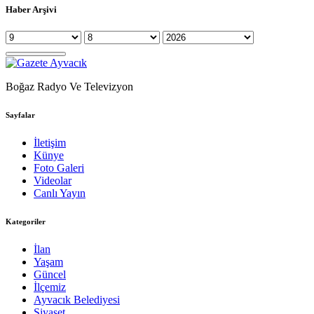
Haber Arşivi
Boğaz Radyo Ve Televizyon
Sayfalar
İletişim
Künye
Foto Galeri
Videolar
Canlı Yayın
Kategoriler
İlan
Yaşam
Güncel
İlçemiz
Ayvacık Belediyesi
Siyaset