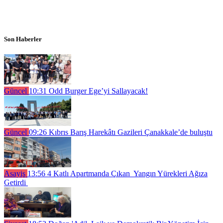
Son Haberler
Güncel
10:31
Odd Burger Ege’yi Sallayacak!
Güncel
09:26
Kıbrıs Barış Harekâtı Gazileri Çanakkale’de buluştu
Asayiş
13:56
4 Katlı Apartmanda Çıkan Yangın Yürekleri Ağıza
Getirdi