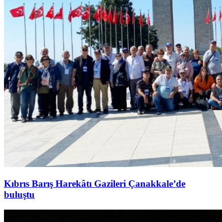
Kıbrıs Barış Harekâtı Gazileri Çanakkale’de
buluştu