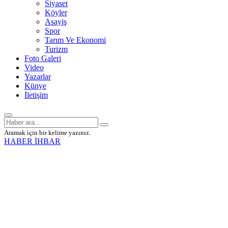
Siyaset
Köyler
Asayiş
Spor
Tarım Ve Ekonomi
Turizm
Foto Galeri
Video
Yazarlar
Künye
İletişim
Aramak için bir kelime yazınız.
HABER İHBAR