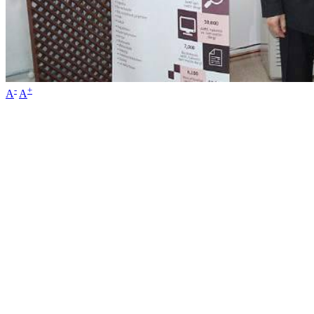
-
+
A
A