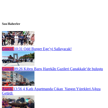
Son Haberler
Güncel
10:31
Odd Burger Ege’yi Sallayacak!
Güncel
09:26
Kıbrıs Barış Harekâtı Gazileri Çanakkale’de buluştu
Asayiş
13:56
4 Katlı Apartmanda Çıkan Yangın Yürekleri Ağıza
Getirdi