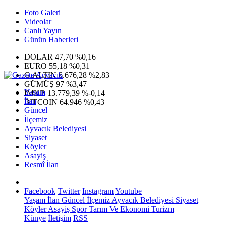
Foto Galeri
Videolar
Canlı Yayın
Günün Haberleri
DOLAR
47,70
%0,16
EURO
55,18
%0,31
G.ALTIN
6.676,28
%2,83
GÜMÜŞ
97
%3,47
Yaşam
IMKB
13.779,39
%-0,14
İlan
BITCOIN
64.946
%0,43
Güncel
İlçemiz
Ayvacık Belediyesi
Siyaset
Köyler
Asayiş
Resmî İlan
Facebook
Twitter
Instagram
Youtube
Yaşam
İlan
Güncel
İlçemiz
Ayvacık Belediyesi
Siyaset
Köyler
Asayiş
Spor
Tarım Ve Ekonomi
Turizm
Künye
İletişim
RSS