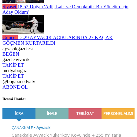
Siyaset
18:52
Doğan 'Adil, Laik ve Demokratik Bir Yönetim İçin
Aday Oldum'
Güncel
12:29
AYVACIK AÇIKLARINDA 27 KAÇAK
GÖÇMEN KURTARILDI
ayvacikgazetesi
BEĞEN
gazeteayvacik
TAKİP ET
medyabogaz
TAKİP ET
@bogazmedyatv
ABONE OL
Resmî İlanlar