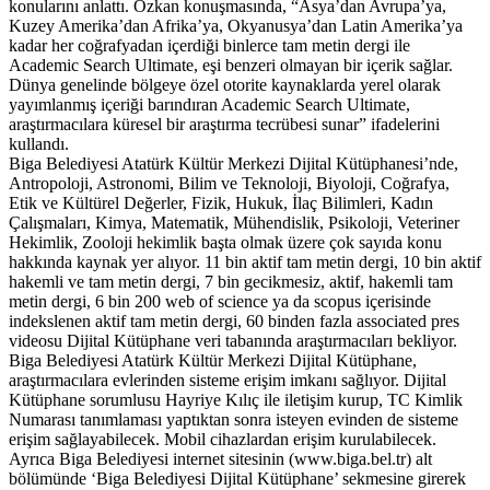
konularını anlattı. Özkan konuşmasında, “Asya’dan Avrupa’ya,
Kuzey Amerika’dan Afrika’ya, Okyanusya’dan Latin Amerika’ya
kadar her coğrafyadan içerdiği binlerce tam metin dergi ile
Academic Search Ultimate, eşi benzeri olmayan bir içerik sağlar.
Dünya genelinde bölgeye özel otorite kaynaklarda yerel olarak
yayımlanmış içeriği barındıran Academic Search Ultimate,
araştırmacılara küresel bir araştırma tecrübesi sunar” ifadelerini
kullandı.
Biga Belediyesi Atatürk Kültür Merkezi Dijital Kütüphanesi’nde,
Antropoloji, Astronomi, Bilim ve Teknoloji, Biyoloji, Coğrafya,
Etik ve Kültürel Değerler, Fizik, Hukuk, İlaç Bilimleri, Kadın
Çalışmaları, Kimya, Matematik, Mühendislik, Psikoloji, Veteriner
Hekimlik, Zooloji hekimlik başta olmak üzere çok sayıda konu
hakkında kaynak yer alıyor. 11 bin aktif tam metin dergi, 10 bin aktif
hakemli ve tam metin dergi, 7 bin gecikmesiz, aktif, hakemli tam
metin dergi, 6 bin 200 web of science ya da scopus içerisinde
indekslenen aktif tam metin dergi, 60 binden fazla associated pres
videosu Dijital Kütüphane veri tabanında araştırmacıları bekliyor.
Biga Belediyesi Atatürk Kültür Merkezi Dijital Kütüphane,
araştırmacılara evlerinden sisteme erişim imkanı sağlıyor. Dijital
Kütüphane sorumlusu Hayriye Kılıç ile iletişim kurup, TC Kimlik
Numarası tanımlaması yaptıktan sonra isteyen evinden de sisteme
erişim sağlayabilecek. Mobil cihazlardan erişim kurulabilecek.
Ayrıca Biga Belediyesi internet sitesinin (www.biga.bel.tr) alt
bölümünde ‘Biga Belediyesi Dijital Kütüphane’ sekmesine girerek