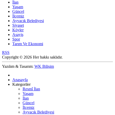
İlan
Yaşam
Güncel
İlçemiz
Ayvacık Belediyesi
Siyaset
Köyler
Asayiş
Spor
Tarım Ve Ekonomi
RSS
Copyright © 2026 Her hakkı saklıdır.
Yazılım & Tasarım:
WK Bilişim
Anasayfa
Kategoriler
Resmî İlan
Yaşam
İlan
Güncel
İlçemiz
Ayvacık Belediyesi