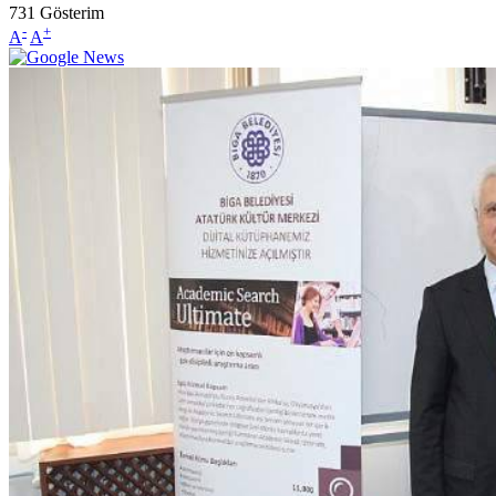
731
Gösterim
-
+
A
A