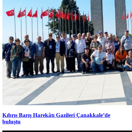
Kıbrıs Barış Harekâtı Gazileri Çanakkale’de
buluştu