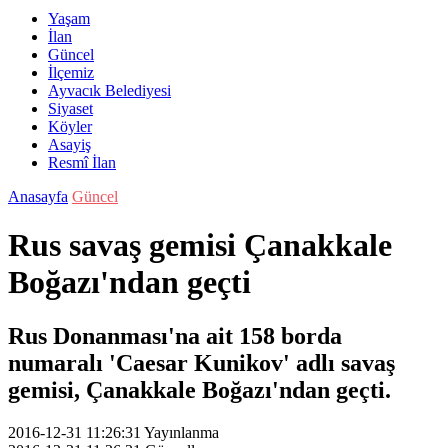
Yaşam
İlan
Güncel
İlçemiz
Ayvacık Belediyesi
Siyaset
Köyler
Asayiş
Resmî İlan
Anasayfa
Güncel
Rus savaş gemisi Çanakkale
Boğazı'ndan geçti
Rus Donanması'na ait 158 borda
numaralı 'Caesar Kunikov' adlı savaş
gemisi, Çanakkale Boğazı'ndan geçti.
2016-12-31 11:26:31
Yayınlanma