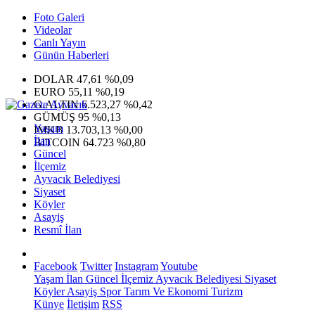
Foto Galeri
Videolar
Canlı Yayın
Günün Haberleri
DOLAR
47,61
%0,09
EURO
55,11
%0,19
G.ALTIN
6.523,27
%0,42
GÜMÜŞ
95
%0,13
Yaşam
IMKB
13.703,13
%0,00
İlan
BITCOIN
64.723
%0,80
Güncel
İlçemiz
Ayvacık Belediyesi
Siyaset
Köyler
Asayiş
Resmî İlan
Facebook
Twitter
Instagram
Youtube
Yaşam
İlan
Güncel
İlçemiz
Ayvacık Belediyesi
Siyaset
Köyler
Asayiş
Spor
Tarım Ve Ekonomi
Turizm
Künye
İletişim
RSS