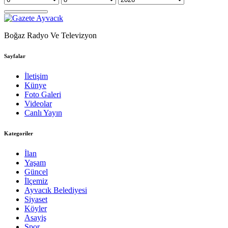
Boğaz Radyo Ve Televizyon
Sayfalar
İletişim
Künye
Foto Galeri
Videolar
Canlı Yayın
Kategoriler
İlan
Yaşam
Güncel
İlçemiz
Ayvacık Belediyesi
Siyaset
Köyler
Asayiş
Spor