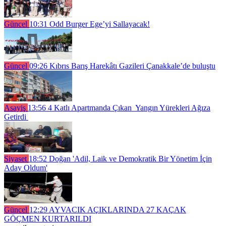
Güncel
10:31
Odd Burger Ege’yi Sallayacak!
Güncel
09:26
Kıbrıs Barış Harekâtı Gazileri Çanakkale’de buluştu
Asayiş
13:56
4 Katlı Apartmanda Çıkan Yangın Yürekleri Ağıza
Getirdi
Siyaset
18:52
Doğan 'Adil, Laik ve Demokratik Bir Yönetim İçin
Aday Oldum'
Güncel
12:29
AYVACIK AÇIKLARINDA 27 KAÇAK
GÖÇMEN KURTARILDI