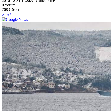
2016-12-31 11:26:31
Güncelleme
0
Yorum
768
Gösterim
-
+
A
A