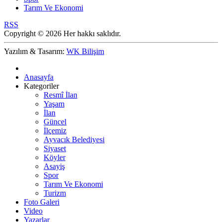
Tarım Ve Ekonomi
RSS
Copyright © 2026 Her hakkı saklıdır.
Yazılım & Tasarım:
WK Bilişim
Anasayfa
Kategoriler
Resmî İlan
Yaşam
İlan
Güncel
İlçemiz
Ayvacık Belediyesi
Siyaset
Köyler
Asayiş
Spor
Tarım Ve Ekonomi
Turizm
Foto Galeri
Video
Yazarlar