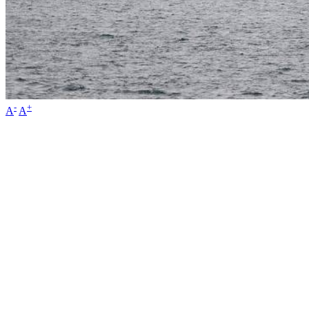
-
+
A
A