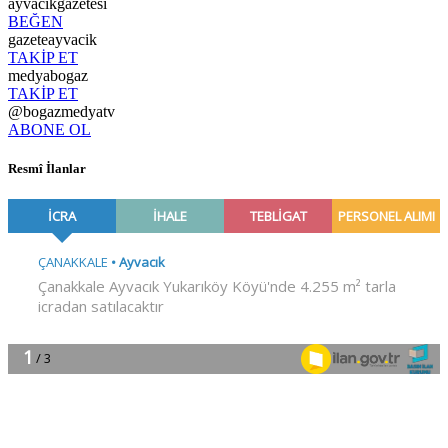
ayvacikgazetesi
BEĞEN
gazeteayvacik
TAKİP ET
medyabogaz
TAKİP ET
@bogazmedyatv
ABONE OL
Resmî İlanlar