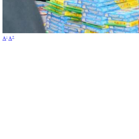
-
+
A
A