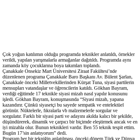
Çok yoğun katılımın olduğu programda teknikler anlatıldı, örnekler
verildi, yapılan yarışmalarla armağanlar dağıtıldı. Programda aynı
zamanda köy çocuklarına boya takımları toplandı.
Çanakkale Onsekiz Mart Üniversitesi Ziraat Fakültesi’nde
düzenlenen programa Çanakkale Baro Başkanı Av. Bülent Şarlan,
Çanakkale önceki Milletvekillerinden Kürşat Tuna, siyasi partilerin
mensupları vatandaşlar ve öğrencilerin katıldı. Gökhan Bayram,
verdiği eğitimde 17 teknikle siyasi mizah nasıl yapılır konusunu
işledi. Gökhan Bayram, konuşmasında “Siyasi mizah, yapana
kazandırır. Çünkü siyasetçi bu sayede sempatik ve entelektüel
görünür. Nüktelerle, fıkralarla vb malzemelerle sorgular ve
sorgulatır. Farklı bir siyasi parti ve adayını akılda kalıcı bir şekilde,
düşündürerek, dinamik ve çarpıcı bir biçimde eleştirmek ancak ve en
iyi mizahla olur. Bunun teknikleri vardır. Ben 55 teknik tespit ettim.
Bugün 17’sin anlatıyorum” dedi.
Program her bir tekniğin anlatılması, önceki dönem Türk ve Dünya