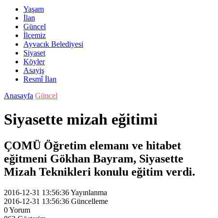
Yaşam
İlan
Güncel
İlçemiz
Ayvacık Belediyesi
Siyaset
Köyler
Asayiş
Resmî İlan
Anasayfa
Güncel
Siyasette mizah eğitimi
ÇOMÜ Öğretim elemanı ve hitabet
eğitmeni Gökhan Bayram, Siyasette
Mizah Teknikleri konulu eğitim verdi.
2016-12-31 13:56:36
Yayınlanma
2016-12-31 13:56:36
Güncelleme
0
Yorum