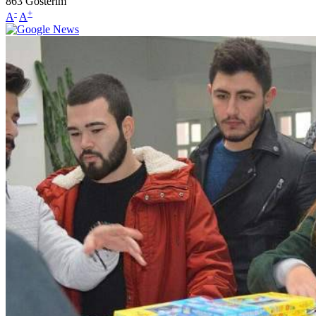
863
Gösterim
-
+
A
A