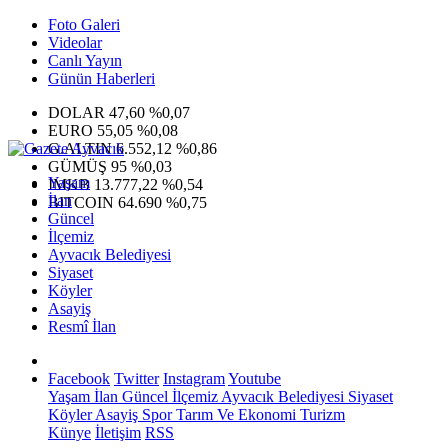
Foto Galeri
Videolar
Canlı Yayın
Günün Haberleri
DOLAR
47,60
%0,07
EURO
55,05
%0,08
G.ALTIN
6.552,12
%0,86
GÜMÜŞ
95
%0,03
Yaşam
IMKB
13.777,22
%0,54
İlan
BITCOIN
64.690
%0,75
Güncel
İlçemiz
Ayvacık Belediyesi
Siyaset
Köyler
Asayiş
Resmî İlan
Facebook
Twitter
Instagram
Youtube
Yaşam
İlan
Güncel
İlçemiz
Ayvacık Belediyesi
Siyaset
Köyler
Asayiş
Spor
Tarım Ve Ekonomi
Turizm
Künye
İletişim
RSS