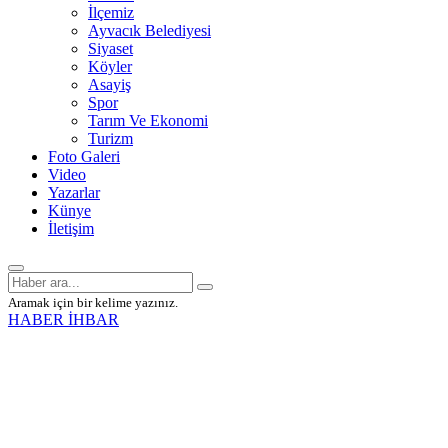
İlçemiz
Ayvacık Belediyesi
Siyaset
Köyler
Asayiş
Spor
Tarım Ve Ekonomi
Turizm
Foto Galeri
Video
Yazarlar
Künye
İletişim
Aramak için bir kelime yazınız.
HABER İHBAR