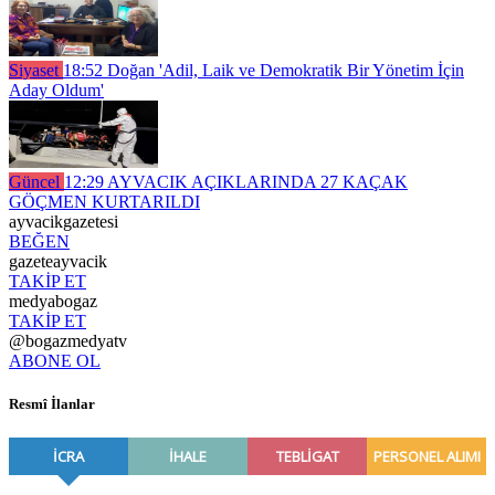
Siyaset
18:52
Doğan 'Adil, Laik ve Demokratik Bir Yönetim İçin
Aday Oldum'
Güncel
12:29
AYVACIK AÇIKLARINDA 27 KAÇAK
GÖÇMEN KURTARILDI
ayvacikgazetesi
BEĞEN
gazeteayvacik
TAKİP ET
medyabogaz
TAKİP ET
@bogazmedyatv
ABONE OL
Resmî İlanlar