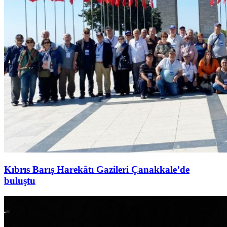
Kıbrıs Barış Harekâtı Gazileri Çanakkale’de
buluştu