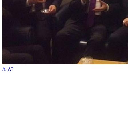
-
+
A
A