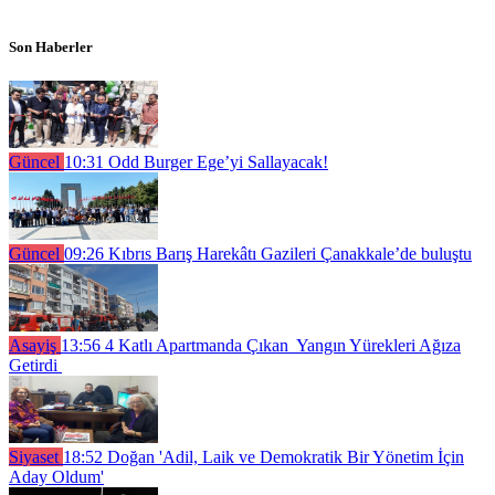
Son Haberler
Güncel
10:31
Odd Burger Ege’yi Sallayacak!
Güncel
09:26
Kıbrıs Barış Harekâtı Gazileri Çanakkale’de buluştu
Asayiş
13:56
4 Katlı Apartmanda Çıkan Yangın Yürekleri Ağıza
Getirdi
Siyaset
18:52
Doğan 'Adil, Laik ve Demokratik Bir Yönetim İçin
Aday Oldum'