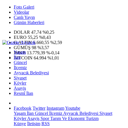
Foto Galeri
Videolar
Canlı Yayın
Günün Haberleri
DOLAR
47,74
%0,25
EURO
55,25
%0,43
G.ALTIN
6.660,55
%2,59
GÜMÜŞ
98
%3,57
Yaşam
IMKB
13.779,39
%-0,14
İlan
BITCOIN
64.994
%1,01
Güncel
İlçemiz
Ayvacık Belediyesi
Siyaset
Köyler
Asayiş
Resmî İlan
Facebook
Twitter
Instagram
Youtube
Yaşam
İlan
Güncel
İlçemiz
Ayvacık Belediyesi
Siyaset
Köyler
Asayiş
Spor
Tarım Ve Ekonomi
Turizm
Künye
İletişim
RSS