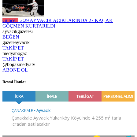
Güncel
12:29
AYVACIK AÇIKLARINDA 27 KAÇAK
GÖÇMEN KURTARILDI
ayvacikgazetesi
BEĞEN
gazeteayvacik
TAKİP ET
medyabogaz
TAKİP ET
@bogazmedyatv
ABONE OL
Resmî İlanlar