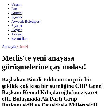
Yaşam
İlan
Güncel
İlçemiz
Ayvacık Belediyesi
Siyaset
Köyler
Asayiş
Resmî İlan
Anasayfa
Güncel
Meclis'te yeni anayasa
görüşmelerine çay molası!
Başbakan Binali Yıldırım sürpriz bir
şekilde çok kısa bir süreliğine CHP Genel
Başkanı Kemal Kılıçdaroğlu'nu ziyaret
etti. Buluşmada Ak Parti Grup
Başkanvekili ve Çanakkale Milletvekili