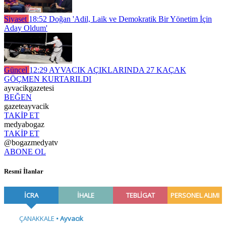
Siyaset
18:52
Doğan 'Adil, Laik ve Demokratik Bir Yönetim İçin
Aday Oldum'
Güncel
12:29
AYVACIK AÇIKLARINDA 27 KAÇAK
GÖÇMEN KURTARILDI
ayvacikgazetesi
BEĞEN
gazeteayvacik
TAKİP ET
medyabogaz
TAKİP ET
@bogazmedyatv
ABONE OL
Resmî İlanlar