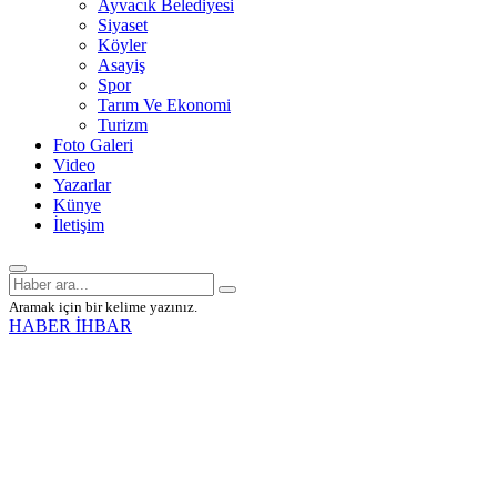
Ayvacık Belediyesi
Siyaset
Köyler
Asayiş
Spor
Tarım Ve Ekonomi
Turizm
Foto Galeri
Video
Yazarlar
Künye
İletişim
Aramak için bir kelime yazınız.
HABER İHBAR