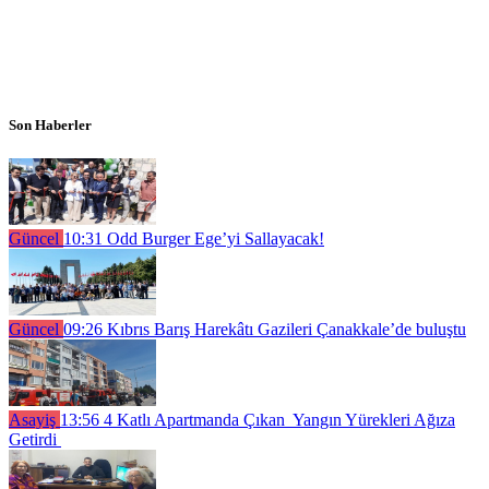
Son Haberler
Güncel
10:31
Odd Burger Ege’yi Sallayacak!
Güncel
09:26
Kıbrıs Barış Harekâtı Gazileri Çanakkale’de buluştu
Asayiş
13:56
4 Katlı Apartmanda Çıkan Yangın Yürekleri Ağıza
Getirdi