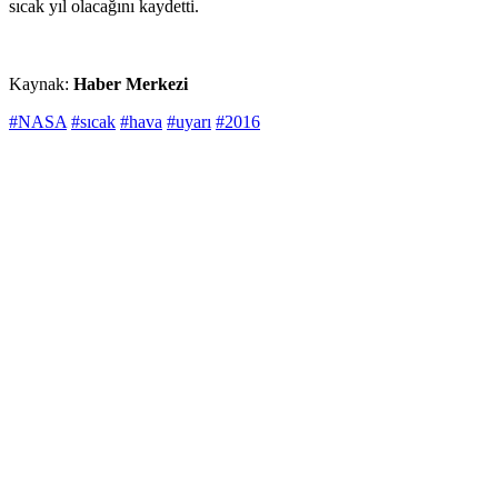
sıcak yıl olacağını kaydetti.
Kaynak:
Haber Merkezi
#NASA
#sıcak
#hava
#uyarı
#2016