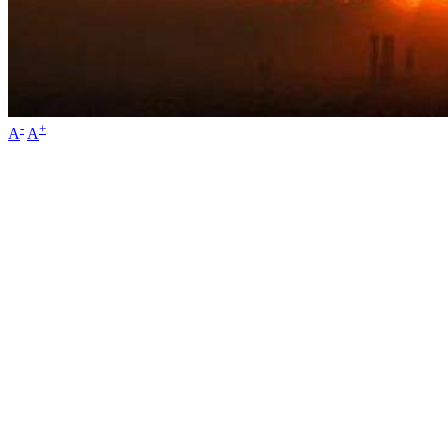
-
+
A
A