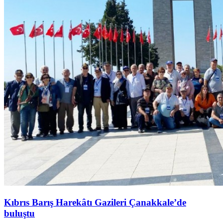
Kıbrıs Barış Harekâtı Gazileri Çanakkale’de
buluştu