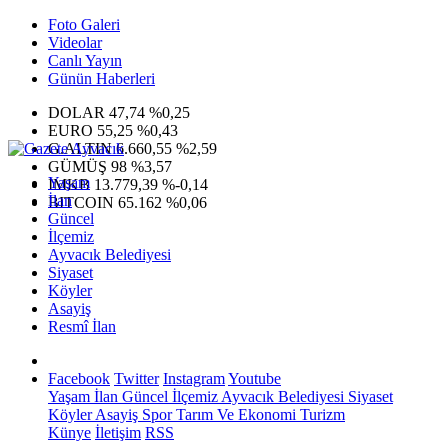
Foto Galeri
Videolar
Canlı Yayın
Günün Haberleri
DOLAR
47,74
%0,25
EURO
55,25
%0,43
G.ALTIN
6.660,55
%2,59
GÜMÜŞ
98
%3,57
Yaşam
IMKB
13.779,39
%-0,14
İlan
BITCOIN
65.162
%0,06
Güncel
İlçemiz
Ayvacık Belediyesi
Siyaset
Köyler
Asayiş
Resmî İlan
Facebook
Twitter
Instagram
Youtube
Yaşam
İlan
Güncel
İlçemiz
Ayvacık Belediyesi
Siyaset
Köyler
Asayiş
Spor
Tarım Ve Ekonomi
Turizm
Künye
İletişim
RSS