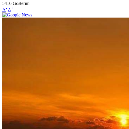
5416
Gösterim
-
+
A
A