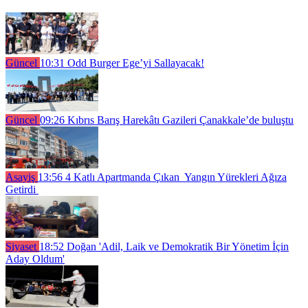
Güncel
10:31
Odd Burger Ege’yi Sallayacak!
Güncel
09:26
Kıbrıs Barış Harekâtı Gazileri Çanakkale’de buluştu
Asayiş
13:56
4 Katlı Apartmanda Çıkan Yangın Yürekleri Ağıza
Getirdi
Siyaset
18:52
Doğan 'Adil, Laik ve Demokratik Bir Yönetim İçin
Aday Oldum'