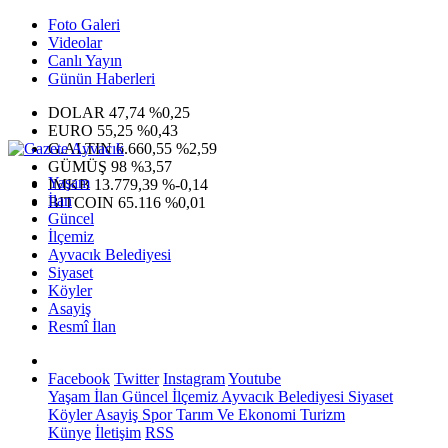
Foto Galeri
Videolar
Canlı Yayın
Günün Haberleri
DOLAR
47,74
%0,25
EURO
55,25
%0,43
G.ALTIN
6.660,55
%2,59
GÜMÜŞ
98
%3,57
Yaşam
IMKB
13.779,39
%-0,14
İlan
BITCOIN
65.116
%0,01
Güncel
İlçemiz
Ayvacık Belediyesi
Siyaset
Köyler
Asayiş
Resmî İlan
Facebook
Twitter
Instagram
Youtube
Yaşam
İlan
Güncel
İlçemiz
Ayvacık Belediyesi
Siyaset
Köyler
Asayiş
Spor
Tarım Ve Ekonomi
Turizm
Künye
İletişim
RSS