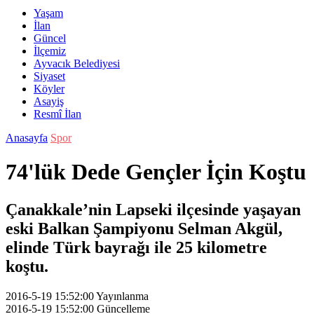
Yaşam
İlan
Güncel
İlçemiz
Ayvacık Belediyesi
Siyaset
Köyler
Asayiş
Resmî İlan
Anasayfa
Spor
74'lük Dede Gençler İçin Koştu
Çanakkale’nin Lapseki ilçesinde yaşayan
eski Balkan Şampiyonu Selman Akgül,
elinde Türk bayrağı ile 25 kilometre
koştu.
2016-5-19 15:52:00
Yayınlanma
2016-5-19 15:52:00
Güncelleme