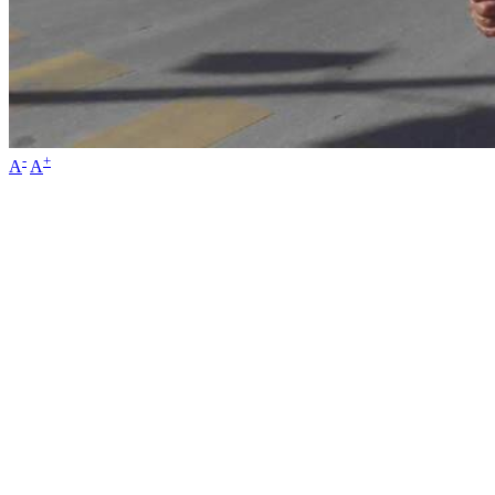
-
+
A
A