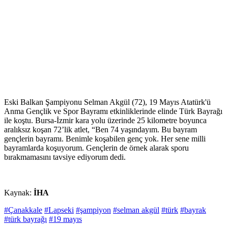
Eski Balkan Şampiyonu Selman Akgül (72), 19 Mayıs Atatürk'ü
Anma Gençlik ve Spor Bayramı etkinliklerinde elinde Türk Bayrağı
ile koştu. Bursa-İzmir kara yolu üzerinde 25 kilometre boyunca
aralıksız koşan 72’lik atlet, “Ben 74 yaşındayım. Bu bayram
gençlerin bayramı. Benimle koşabilen genç yok. Her sene milli
bayramlarda koşuyorum. Gençlerin de örnek alarak sporu
bırakmamasını tavsiye ediyorum dedi.
Kaynak:
İHA
#Çanakkale
#Lapseki
#şampiyon
#selman akgül
#türk
#bayrak
#türk bayrağı
#19 mayıs