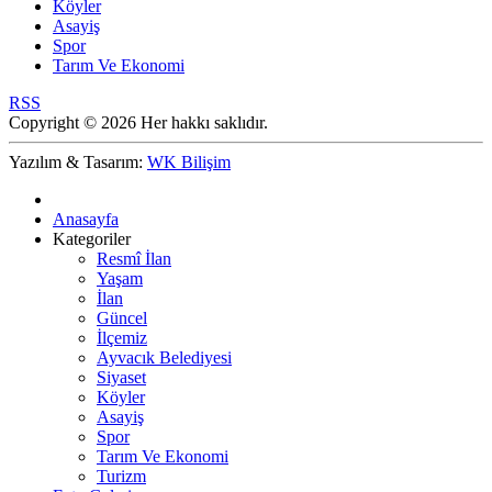
Köyler
Asayiş
Spor
Tarım Ve Ekonomi
RSS
Copyright © 2026 Her hakkı saklıdır.
Yazılım & Tasarım:
WK Bilişim
Anasayfa
Kategoriler
Resmî İlan
Yaşam
İlan
Güncel
İlçemiz
Ayvacık Belediyesi
Siyaset
Köyler
Asayiş
Spor
Tarım Ve Ekonomi
Turizm