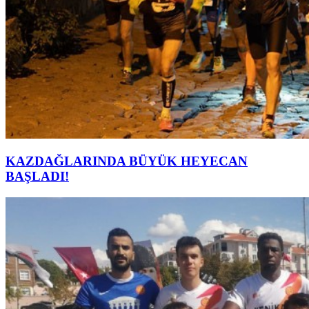
KAZDAĞLARINDA BÜYÜK HEYECAN
BAŞLADI!