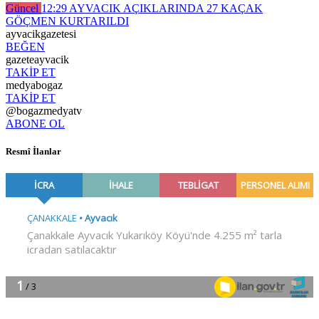
Güncel
12:29
AYVACIK AÇIKLARINDA 27 KAÇAK
GÖÇMEN KURTARILDI
ayvacikgazetesi
BEĞEN
gazeteayvacik
TAKİP ET
medyabogaz
TAKİP ET
@bogazmedyatv
ABONE OL
Resmî İlanlar