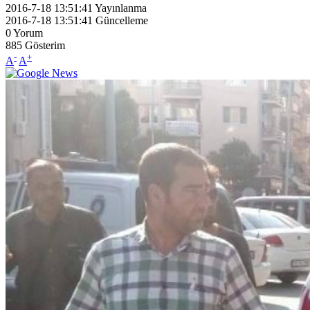
2016-7-18 13:51:41
Yayınlanma
2016-7-18 13:51:41
Güncelleme
0
Yorum
885
Gösterim
-
+
A
A