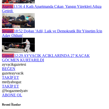
Asayiş
13:56
4 Katlı Apartmanda Çıkan Yangın Yürekleri Ağıza
Getirdi
Siyaset
18:52
Doğan 'Adil, Laik ve Demokratik Bir Yönetim İçin
Aday Oldum'
Güncel
12:29
AYVACIK AÇIKLARINDA 27 KAÇAK
GÖÇMEN KURTARILDI
ayvacikgazetesi
BEĞEN
gazeteayvacik
TAKİP ET
medyabogaz
TAKİP ET
@bogazmedyatv
ABONE OL
Resmî İlanlar