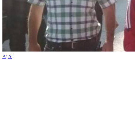
-
+
A
A