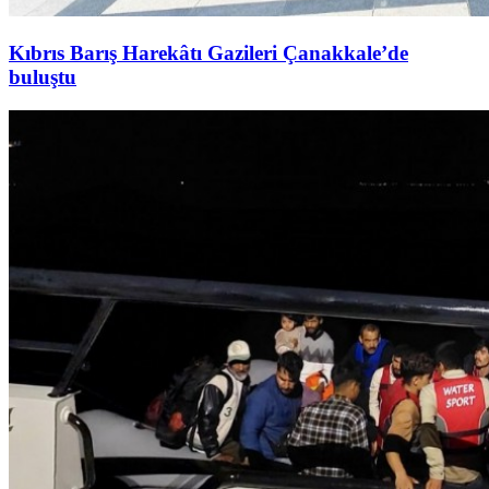
Kıbrıs Barış Harekâtı Gazileri Çanakkale’de
buluştu