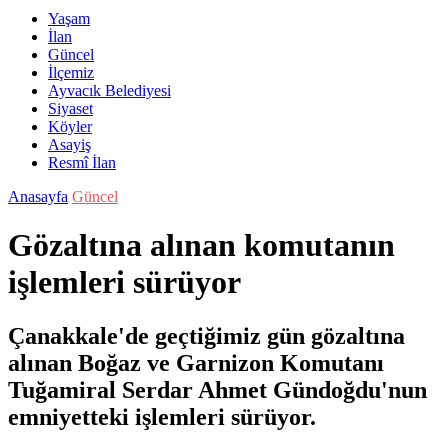
Yaşam
İlan
Güncel
İlçemiz
Ayvacık Belediyesi
Siyaset
Köyler
Asayiş
Resmî İlan
Anasayfa
Güncel
Gözaltına alınan komutanın
işlemleri sürüyor
Çanakkale'de geçtiğimiz gün gözaltına
alınan Boğaz ve Garnizon Komutanı
Tuğamiral Serdar Ahmet Gündoğdu'nun
emniyetteki işlemleri sürüyor.