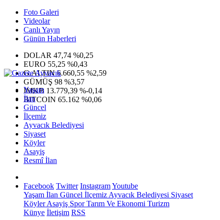
Foto Galeri
Videolar
Canlı Yayın
Günün Haberleri
DOLAR
47,74
%0,25
EURO
55,25
%0,43
G.ALTIN
6.660,55
%2,59
GÜMÜŞ
98
%3,57
Yaşam
IMKB
13.779,39
%-0,14
İlan
BITCOIN
65.162
%0,06
Güncel
İlçemiz
Ayvacık Belediyesi
Siyaset
Köyler
Asayiş
Resmî İlan
Facebook
Twitter
Instagram
Youtube
Yaşam
İlan
Güncel
İlçemiz
Ayvacık Belediyesi
Siyaset
Köyler
Asayiş
Spor
Tarım Ve Ekonomi
Turizm
Künye
İletişim
RSS