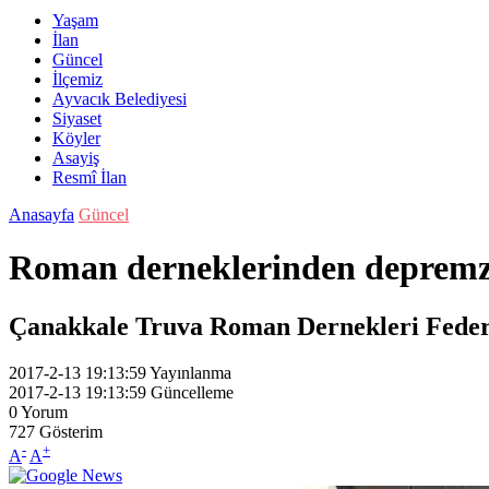
Yaşam
İlan
Güncel
İlçemiz
Ayvacık Belediyesi
Siyaset
Köyler
Asayiş
Resmî İlan
Anasayfa
Güncel
Roman derneklerinden depremze
Çanakkale Truva Roman Dernekleri Federas
2017-2-13 19:13:59
Yayınlanma
2017-2-13 19:13:59
Güncelleme
0
Yorum
727
Gösterim
-
+
A
A