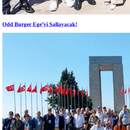
Odd Burger Ege’yi Sallayacak!