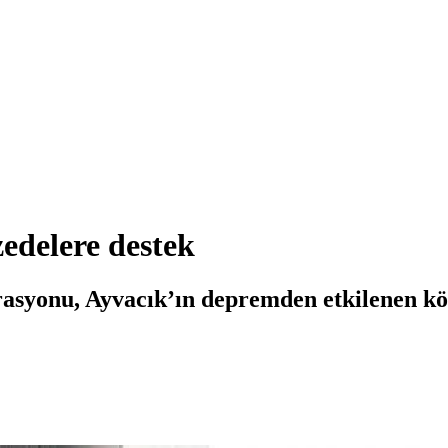
delere destek
yonu, Ayvacık’ın depremden etkilenen köyl