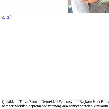
-
+
A
A
Çanakkale Truva Roman Dernekleri Federasyonu Başkanı Hacı Ramazan I
beraberindekiler, depremzede vatandaşlarla sohbet ederek sıkıntılarını 