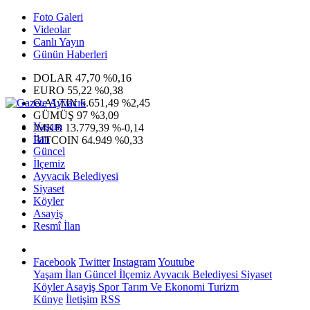
Foto Galeri
Videolar
Canlı Yayın
Günün Haberleri
DOLAR
47,70
%0,16
EURO
55,22
%0,38
G.ALTIN
6.651,49
%2,45
GÜMÜŞ
97
%3,09
Yaşam
IMKB
13.779,39
%-0,14
İlan
BITCOIN
64.949
%0,33
Güncel
İlçemiz
Ayvacık Belediyesi
Siyaset
Köyler
Asayiş
Resmî İlan
Facebook
Twitter
Instagram
Youtube
Yaşam
İlan
Güncel
İlçemiz
Ayvacık Belediyesi
Siyaset
Köyler
Asayiş
Spor
Tarım Ve Ekonomi
Turizm
Künye
İletişim
RSS