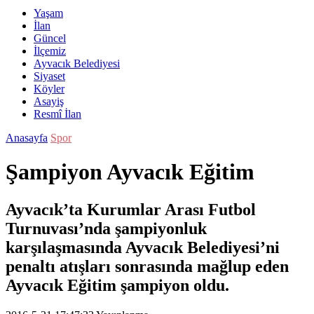
Yaşam
İlan
Güncel
İlçemiz
Ayvacık Belediyesi
Siyaset
Köyler
Asayiş
Resmî İlan
Anasayfa
Spor
Şampiyon Ayvacık Eğitim
Ayvacık’ta Kurumlar Arası Futbol
Turnuvası’nda şampiyonluk
karşılaşmasında Ayvacık Belediyesi’ni
penaltı atışları sonrasında mağlup eden
Ayvacık Eğitim şampiyon oldu.