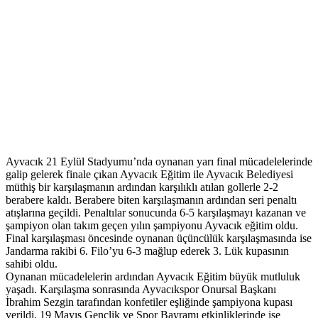
Ayvacık 21 Eylül Stadyumu’nda oynanan yarı final mücadelelerinde
galip gelerek finale çıkan Ayvacık Eğitim ile Ayvacık Belediyesi
müthiş bir karşılaşmanın ardından karşılıklı atılan gollerle 2-2
berabere kaldı. Berabere biten karşılaşmanın ardından seri penaltı
atışlarına geçildi. Penaltılar sonucunda 6-5 karşılaşmayı kazanan ve
şampiyon olan takım geçen yılın şampiyonu Ayvacık eğitim oldu.
Final karşılaşması öncesinde oynanan üçüncülük karşılaşmasında ise
Jandarma rakibi 6. Filo’yu 6-3 mağlup ederek 3. Lük kupasının
sahibi oldu.
Oynanan mücadelelerin ardından Ayvacık Eğitim büyük mutluluk
yaşadı. Karşılaşma sonrasında Ayvacıkspor Onursal Başkanı
İbrahim Sezgin tarafından konfetiler eşliğinde şampiyona kupası
verildi. 19 Mayıs Gençlik ve Spor Bayramı etkinliklerinde ise