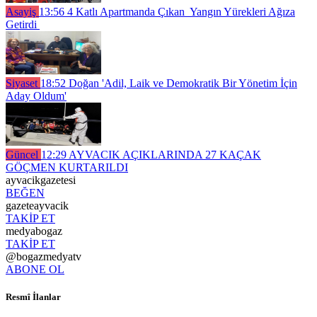
Asayiş
13:56
4 Katlı Apartmanda Çıkan Yangın Yürekleri Ağıza
Getirdi
Siyaset
18:52
Doğan 'Adil, Laik ve Demokratik Bir Yönetim İçin
Aday Oldum'
Güncel
12:29
AYVACIK AÇIKLARINDA 27 KAÇAK
GÖÇMEN KURTARILDI
ayvacikgazetesi
BEĞEN
gazeteayvacik
TAKİP ET
medyabogaz
TAKİP ET
@bogazmedyatv
ABONE OL
Resmî İlanlar