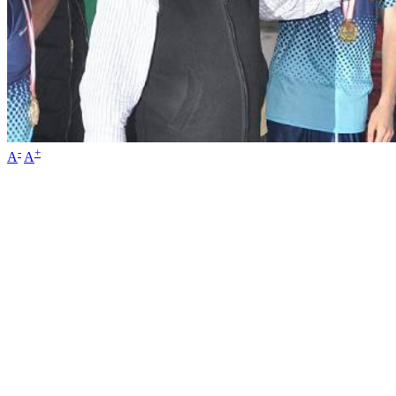
-
+
A
A