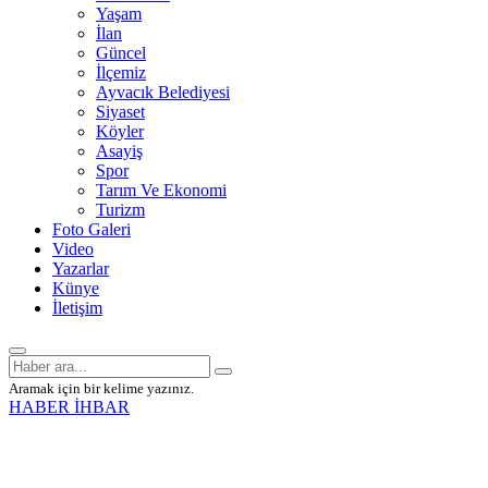
Yaşam
İlan
Güncel
İlçemiz
Ayvacık Belediyesi
Siyaset
Köyler
Asayiş
Spor
Tarım Ve Ekonomi
Turizm
Foto Galeri
Video
Yazarlar
Künye
İletişim
Aramak için bir kelime yazınız.
HABER İHBAR