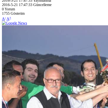
2016-5-21 17:47:33
Yayınlanma
2016-5-21 17:47:33
Güncelleme
0
Yorum
1755
Gösterim
-
+
A
A