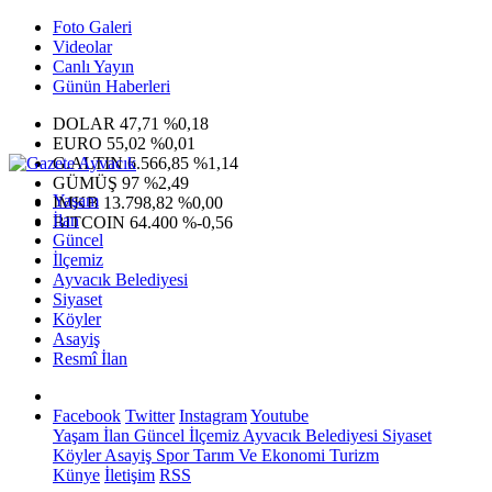
Foto Galeri
Videolar
Canlı Yayın
Günün Haberleri
DOLAR
47,71
%0,18
EURO
55,02
%0,01
G.ALTIN
6.566,85
%1,14
GÜMÜŞ
97
%2,49
Yaşam
IMKB
13.798,82
%0,00
İlan
BITCOIN
64.400
%-0,56
Güncel
İlçemiz
Ayvacık Belediyesi
Siyaset
Köyler
Asayiş
Resmî İlan
Facebook
Twitter
Instagram
Youtube
Yaşam
İlan
Güncel
İlçemiz
Ayvacık Belediyesi
Siyaset
Köyler
Asayiş
Spor
Tarım Ve Ekonomi
Turizm
Künye
İletişim
RSS