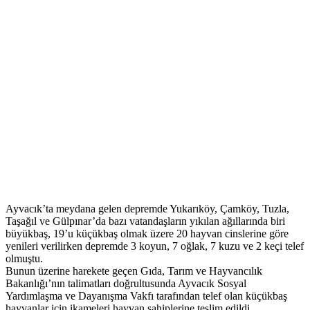
Ayvacık’ta meydana gelen depremde Yukarıköy, Çamköy, Tuzla,
Taşağıl ve Gülpınar’da bazı vatandaşların yıkılan ağıllarında biri
büyükbaş, 19’u küçükbaş olmak üzere 20 hayvan cinslerine göre
yenileri verilirken depremde 3 koyun, 7 oğlak, 7 kuzu ve 2 keçi telef
olmuştu.
Bunun üzerine harekete geçen Gıda, Tarım ve Hayvancılık
Bakanlığı’nın talimatları doğrultusunda Ayvacık Sosyal
Yardımlaşma ve Dayanışma Vakfı tarafından telef olan küçükbaş
hayvanlar için ikameleri hayvan sahiplerine teslim edildi.