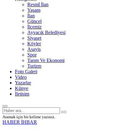
Resmî İlan
Yaşam
İlan
Güncel
İlçemiz
Ayvacık Belediyesi
Siyaset
Köyler
Asayiş
Spor
Tarım Ve Ekonomi
Turizm
Foto Galeri
Video
Yazarlar
Künye
İletişim
Aramak için bir kelime yazınız.
HABER İHBAR