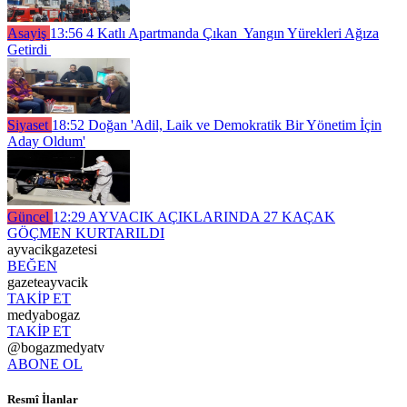
Asayiş
13:56
4 Katlı Apartmanda Çıkan Yangın Yürekleri Ağıza
Getirdi
Siyaset
18:52
Doğan 'Adil, Laik ve Demokratik Bir Yönetim İçin
Aday Oldum'
Güncel
12:29
AYVACIK AÇIKLARINDA 27 KAÇAK
GÖÇMEN KURTARILDI
ayvacikgazetesi
BEĞEN
gazeteayvacik
TAKİP ET
medyabogaz
TAKİP ET
@bogazmedyatv
ABONE OL
Resmî İlanlar