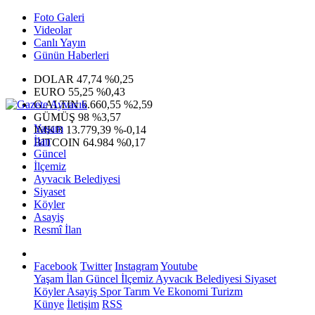
Foto Galeri
Videolar
Canlı Yayın
Günün Haberleri
DOLAR
47,74
%0,25
EURO
55,25
%0,43
G.ALTIN
6.660,55
%2,59
GÜMÜŞ
98
%3,57
Yaşam
IMKB
13.779,39
%-0,14
İlan
BITCOIN
64.984
%0,17
Güncel
İlçemiz
Ayvacık Belediyesi
Siyaset
Köyler
Asayiş
Resmî İlan
Facebook
Twitter
Instagram
Youtube
Yaşam
İlan
Güncel
İlçemiz
Ayvacık Belediyesi
Siyaset
Köyler
Asayiş
Spor
Tarım Ve Ekonomi
Turizm
Künye
İletişim
RSS