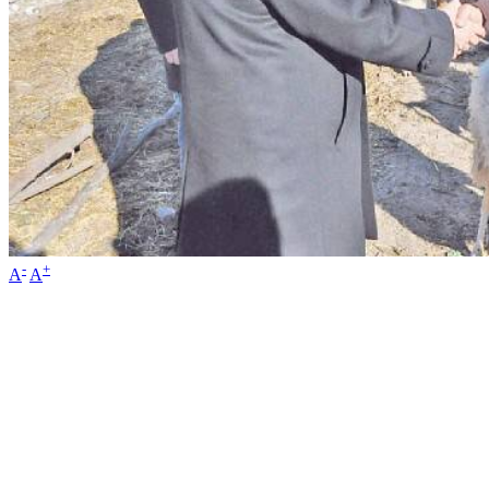
-
+
A
A