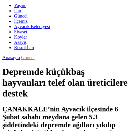
Yaşam
İlan
Güncel
İlçemiz
Ayvacık Belediyesi
Siyaset
Köyler
Asayiş
Resmî İlan
Anasayfa
Güncel
Depremde küçükbaş
hayvanları telef olan üreticilere
destek
ÇANAKKALE’nin Ayvacık ilçesinde 6
Şubat sabahı meydana gelen 5.3
şiddetindeki depremde ağılları yıkılıp