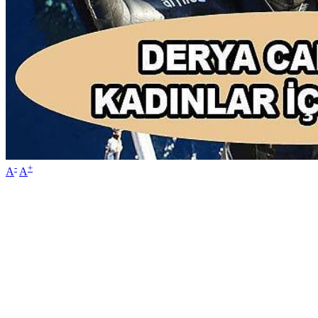
-
+
A
A