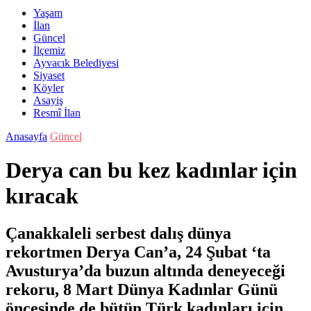
Yaşam
İlan
Güncel
İlçemiz
Ayvacık Belediyesi
Siyaset
Köyler
Asayiş
Resmî İlan
Anasayfa
Güncel
Derya can bu kez kadınlar için
kıracak
Çanakkaleli serbest dalış dünya
rekortmen Derya Can’a, 24 Şubat ‘ta
Avusturya’da buzun altında deneyeceği
rekoru, 8 Mart Dünya Kadınlar Günü
öncesinde de bütün Türk kadınları için