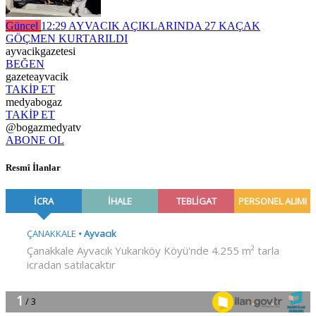
Güncel
12:29
AYVACIK AÇIKLARINDA 27 KAÇAK
GÖÇMEN KURTARILDI
ayvacikgazetesi
BEĞEN
gazeteayvacik
TAKİP ET
medyabogaz
TAKİP ET
@bogazmedyatv
ABONE OL
Resmî İlanlar