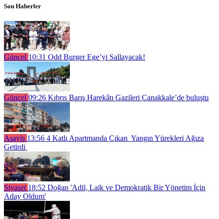
Son Haberler
Güncel
10:31
Odd Burger Ege’yi Sallayacak!
Güncel
09:26
Kıbrıs Barış Harekâtı Gazileri Çanakkale’de buluştu
Asayiş
13:56
4 Katlı Apartmanda Çıkan Yangın Yürekleri Ağıza
Getirdi
Siyaset
18:52
Doğan 'Adil, Laik ve Demokratik Bir Yönetim İçin
Aday Oldum'