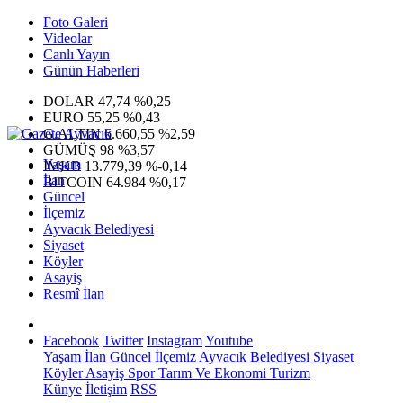
Foto Galeri
Videolar
Canlı Yayın
Günün Haberleri
DOLAR
47,74
%0,25
EURO
55,25
%0,43
G.ALTIN
6.660,55
%2,59
GÜMÜŞ
98
%3,57
Yaşam
IMKB
13.779,39
%-0,14
İlan
BITCOIN
64.984
%0,17
Güncel
İlçemiz
Ayvacık Belediyesi
Siyaset
Köyler
Asayiş
Resmî İlan
Facebook
Twitter
Instagram
Youtube
Yaşam
İlan
Güncel
İlçemiz
Ayvacık Belediyesi
Siyaset
Köyler
Asayiş
Spor
Tarım Ve Ekonomi
Turizm
Künye
İletişim
RSS