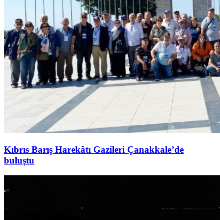
Kıbrıs Barış Harekâtı Gazileri Çanakkale’de
buluştu