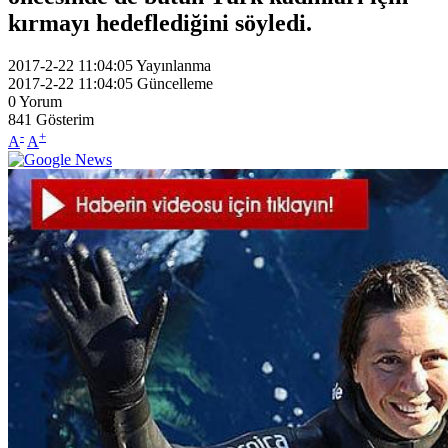
kırmayı hedeflediğini söyledi.
2017-2-22 11:04:05
Yayınlanma
2017-2-22 11:04:05
Güncelleme
0
Yorum
841
Gösterim
-
+
A
A