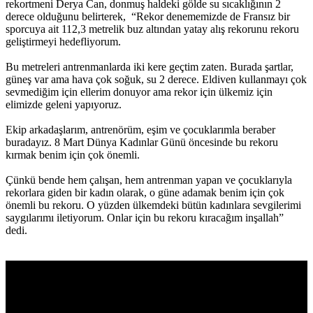
rekortmeni Derya Can, donmuş haldeki gölde su sıcaklığının 2
derece olduğunu belirterek, “Rekor denememizde de Fransız bir
sporcuya ait 112,3 metrelik buz altından yatay alış rekorunu rekoru
geliştirmeyi hedefliyorum.
Bu metreleri antrenmanlarda iki kere geçtim zaten. Burada şartlar,
güneş var ama hava çok soğuk, su 2 derece. Eldiven kullanmayı çok
sevmediğim için ellerim donuyor ama rekor için ülkemiz için
elimizde geleni yapıyoruz.
Ekip arkadaşlarım, antrenörüm, eşim ve çocuklarımla beraber
buradayız. 8 Mart Dünya Kadınlar Günü öncesinde bu rekoru
kırmak benim için çok önemli.
Çünkü bende hem çalışan, hem antrenman yapan ve çocuklarıyla
rekorlara giden bir kadın olarak, o güne adamak benim için çok
önemli bu rekoru. O yüzden ülkemdeki bütün kadınlara sevgilerimi
saygılarımı iletiyorum. Onlar için bu rekoru kıracağım inşallah”
dedi.