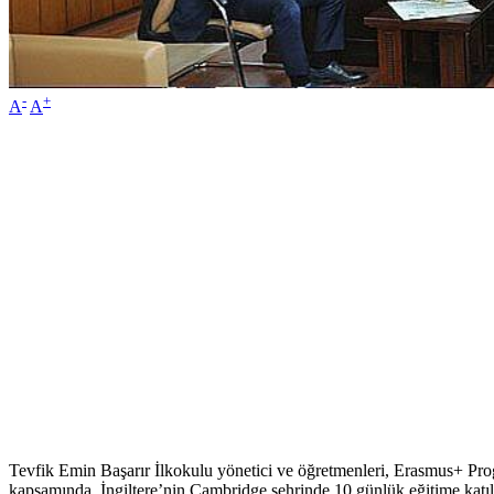
-
+
A
A
Tevfik Emin Başarır İlkokulu yönetici ve öğretmenleri, Erasmus+ Pr
kapsamında İngiltere’nin Cambridge şehrinde 10 günlük eğitime katıld