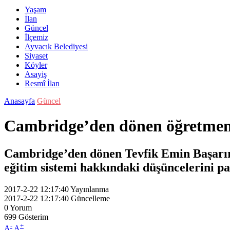
Yaşam
İlan
Güncel
İlçemiz
Ayvacık Belediyesi
Siyaset
Köyler
Asayiş
Resmî İlan
Anasayfa
Güncel
Cambridge’den dönen öğretmenl
Cambridge’den dönen Tevfik Emin Başarır 
eğitim sistemi hakkındaki düşüncelerini pay
2017-2-22 12:17:40
Yayınlanma
2017-2-22 12:17:40
Güncelleme
0
Yorum
699
Gösterim
-
+
A
A