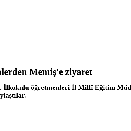
erden Memiş'e ziyaret
İlkokulu öğretmenleri İl Millî Eğitim Müdü
laştılar.