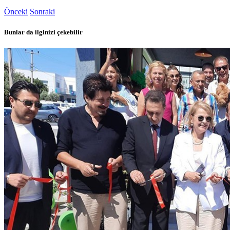
Önceki
Sonraki
Bunlar da ilginizi çekebilir