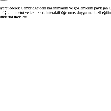
iyaret ederek Cambridge’deki kazanımlarını ve gözlemlerini paylaşan O
öğretim metot ve teknikleri, interaktif öğrenme, duygu merkezli eğitim,
iklerini ifade etti.