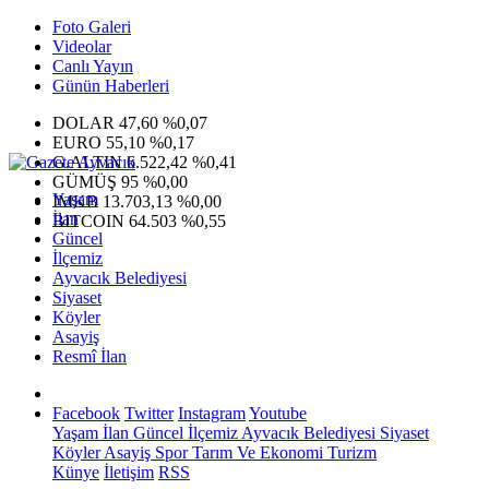
Foto Galeri
Videolar
Canlı Yayın
Günün Haberleri
DOLAR
47,60
%0,07
EURO
55,10
%0,17
G.ALTIN
6.522,42
%0,41
GÜMÜŞ
95
%0,00
Yaşam
IMKB
13.703,13
%0,00
İlan
BITCOIN
64.503
%0,55
Güncel
İlçemiz
Ayvacık Belediyesi
Siyaset
Köyler
Asayiş
Resmî İlan
Facebook
Twitter
Instagram
Youtube
Yaşam
İlan
Güncel
İlçemiz
Ayvacık Belediyesi
Siyaset
Köyler
Asayiş
Spor
Tarım Ve Ekonomi
Turizm
Künye
İletişim
RSS