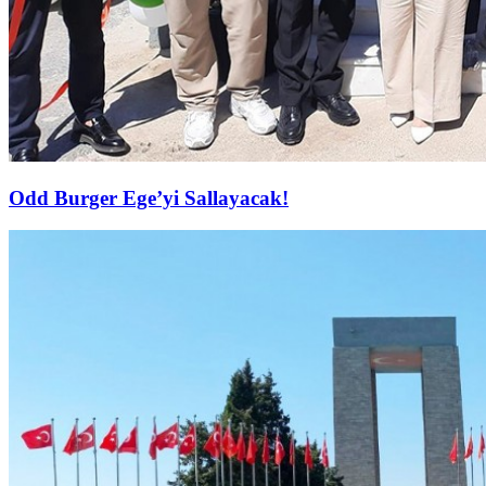
Odd Burger Ege’yi Sallayacak!