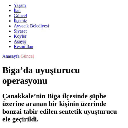
Yaşam
İlan
Güncel
İlçemiz
Ayvacık Belediyesi
Siyaset
Köyler
Asayiş
Resmî İlan
Anasayfa
Güncel
Biga’da uyuşturucu
operasyonu
Çanakkale’nin Biga ilçesinde şüphe
üzerine aranan bir kişinin üzerinde
bonzai tabir edilen sentetik uyuşturucu
ele geçirildi.