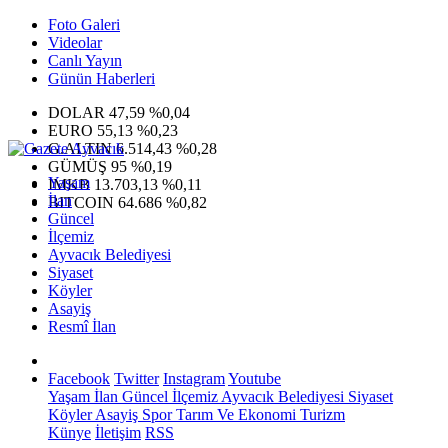
Foto Galeri
Videolar
Canlı Yayın
Günün Haberleri
DOLAR
47,59
%0,04
EURO
55,13
%0,23
G.ALTIN
6.514,43
%0,28
GÜMÜŞ
95
%0,19
Yaşam
IMKB
13.703,13
%0,11
İlan
BITCOIN
64.686
%0,82
Güncel
İlçemiz
Ayvacık Belediyesi
Siyaset
Köyler
Asayiş
Resmî İlan
Facebook
Twitter
Instagram
Youtube
Yaşam
İlan
Güncel
İlçemiz
Ayvacık Belediyesi
Siyaset
Köyler
Asayiş
Spor
Tarım Ve Ekonomi
Turizm
Künye
İletişim
RSS