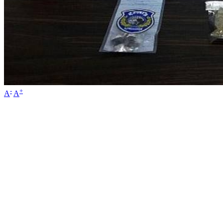
-
+
A
A