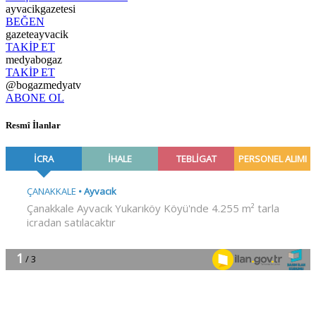
ayvacikgazetesi
BEĞEN
gazeteayvacik
TAKİP ET
medyabogaz
TAKİP ET
@bogazmedyatv
ABONE OL
Resmî İlanlar