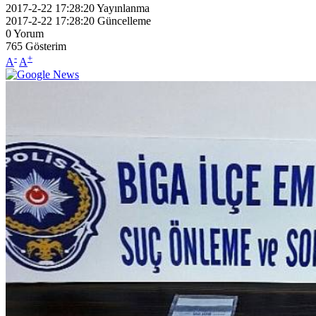
2017-2-22 17:28:20
Yayınlanma
2017-2-22 17:28:20
Güncelleme
0
Yorum
765
Gösterim
-
+
A
A