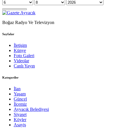
Boğaz Radyo Ve Televizyon
Sayfalar
İletişim
Künye
Foto Galeri
Videolar
Canlı Yayın
Kategoriler
İlan
Yaşam
Güncel
İlçemiz
Ayvacık Belediyesi
Siyaset
Köyler
Asayiş