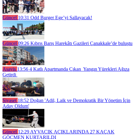
Güncel
10:31
Odd Burger Ege’yi Sallayacak!
Güncel
09:26
Kıbrıs Barış Harekâtı Gazileri Çanakkale’de buluştu
Asayiş
13:56
4 Katlı Apartmanda Çıkan Yangın Yürekleri Ağıza
Getirdi
Siyaset
18:52
Doğan 'Adil, Laik ve Demokratik Bir Yönetim İçin
Aday Oldum'
Güncel
12:29
AYVACIK AÇIKLARINDA 27 KAÇAK
GÖÇMEN KURTARILDI