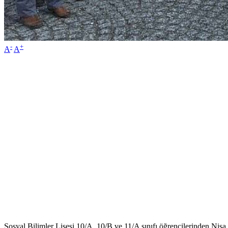
-
+
A
A
Sosyal Bilimler Lisesi 10/A, 10/B ve 11/A sınıfı öğrencilerinden N