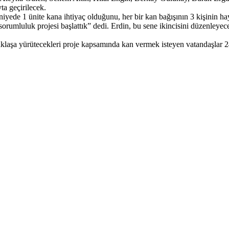
a geçirilecek.
ede 1 ünite kana ihtiyaç olduğunu, her bir kan bağışının 3 kişinin hayat
rumluluk projesi başlattık” dedi. Erdin, bu sene ikincisini düzenleyece
taklaşa yürütecekleri proje kapsamında kan vermek isteyen vatandaşlar