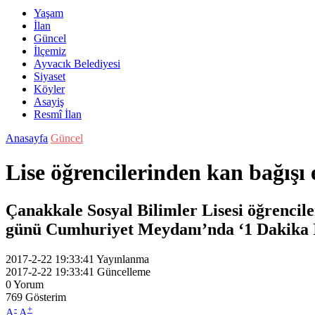
Yaşam
İlan
Güncel
İlçemiz
Ayvacık Belediyesi
Siyaset
Köyler
Asayiş
Resmî İlan
Anasayfa
Güncel
Lise öğrencilerinden kan bağışı 
Çanakkale Sosyal Bilimler Lisesi öğrencil
günü Cumhuriyet Meydanı’nda ‘1 Dakika İç
2017-2-22 19:33:41
Yayınlanma
2017-2-22 19:33:41
Güncelleme
0
Yorum
769
Gösterim
-
+
A
A