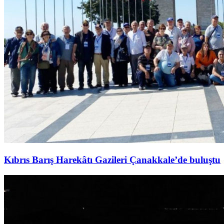
Kıbrıs Barış Harekâtı Gazileri Çanakkale’de buluştu