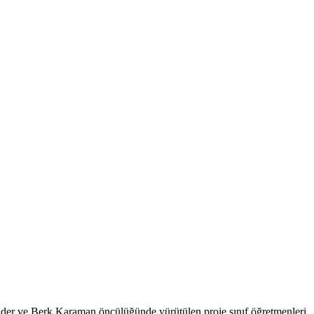
üder ve Berk Karaman öncülüğünde yürütülen proje sınıf öğretmenleri