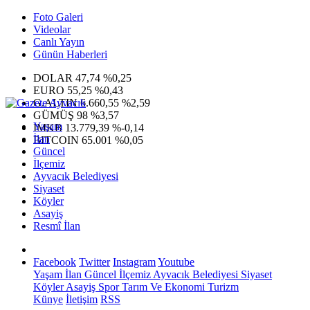
Foto Galeri
Videolar
Canlı Yayın
Günün Haberleri
DOLAR
47,74
%0,25
EURO
55,25
%0,43
G.ALTIN
6.660,55
%2,59
GÜMÜŞ
98
%3,57
Yaşam
IMKB
13.779,39
%-0,14
İlan
BITCOIN
65.001
%0,05
Güncel
İlçemiz
Ayvacık Belediyesi
Siyaset
Köyler
Asayiş
Resmî İlan
Facebook
Twitter
Instagram
Youtube
Yaşam
İlan
Güncel
İlçemiz
Ayvacık Belediyesi
Siyaset
Köyler
Asayiş
Spor
Tarım Ve Ekonomi
Turizm
Künye
İletişim
RSS