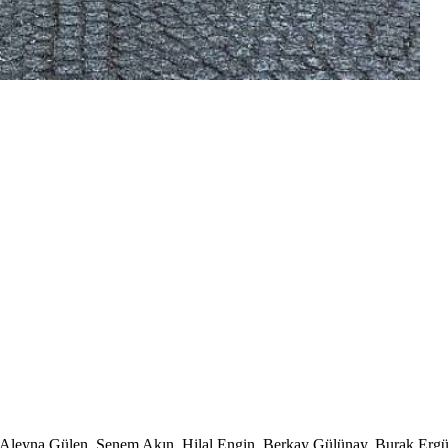
isa Aleyna Gülen, Senem Akın, Hilal Engin, Berkay Gülünay, Burak Erg