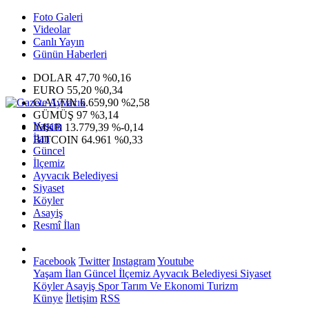
Foto Galeri
Videolar
Canlı Yayın
Günün Haberleri
DOLAR
47,70
%0,16
EURO
55,20
%0,34
G.ALTIN
6.659,90
%2,58
GÜMÜŞ
97
%3,14
Yaşam
IMKB
13.779,39
%-0,14
İlan
BITCOIN
64.961
%0,33
Güncel
İlçemiz
Ayvacık Belediyesi
Siyaset
Köyler
Asayiş
Resmî İlan
Facebook
Twitter
Instagram
Youtube
Yaşam
İlan
Güncel
İlçemiz
Ayvacık Belediyesi
Siyaset
Köyler
Asayiş
Spor
Tarım Ve Ekonomi
Turizm
Künye
İletişim
RSS