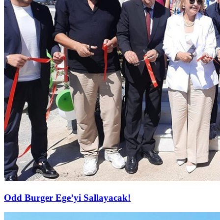
Odd Burger Ege’yi Sallayacak!