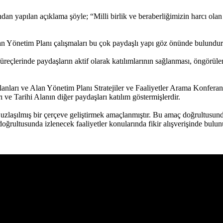
an yapılan açıklama şöyle; “Milli birlik ve beraberliğimizin harcı ola
lan Yönetim Planı çalışmaları bu çok paydaşlı yapı göz önünde bulundur
reçlerinde paydaşların aktif olarak katılımlarının sağlanması, öngörülen 
ları ve Alan Yönetim Planı Stratejiler ve Faaliyetler Arama Konferans
rı ve Tarihi Alanın diğer paydaşları katılım göstermişlerdir.
uzlaşılmış bir çerçeve geliştirmek amaçlanmıştır. Bu amaç doğrultusunda
r doğrultusunda izlenecek faaliyetler konularında fikir alışverişinde bul