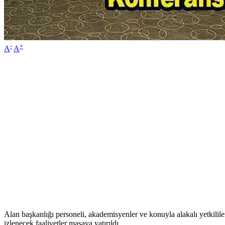
-
+
A
A
Alan başkanlığı personeli, akademisyenler ve konuyla alakalı yetkilile
izlenecek faaliyetler masaya yatırıldı.