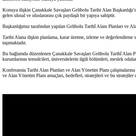
Konuya ilişkin Çanakkale Savaşları Gelibolu Tarihi Alan Başkanlığı’nd
gelen ulusal ve uluslararası çok paydaşlı bir yapıya sahiptir.
Başkanlığımız tarafından yapılan Gelibolu Tarihî Alanı Planları ve A
Tarihi Alana ilişkin planlama, karar üretme, izleme ve değerlendirme sü
taşımaktadır.
Bu bağlamda düzenlenen Çanakkale Savaşları Gelibolu Tarihî Alan Plan
kurumlarının temsilcileri, üniversitelerin ilgili bölümleri, meslek odala
Konferansta Tarihi Alan Planları ve Alan Yönetim Planı çalışmalarına 
ve Alan Yönetim Planı amaçları, hedefleri, stratejileri ve bu stratejile