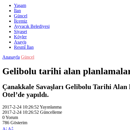
Yaşam
İlan
Güncel
İlçemiz
Ayvacık Belediyesi
Siyaset
Köyler
Asayiş
Resmî İlan
Anasayfa
Güncel
Gelibolu tarihi alan planlamala
Çanakkale Savaşları Gelibolu Tarihi Alan 
Otel’de yapıldı.
2017-2-24 10:26:52
Yayınlanma
2017-2-24 10:26:52
Güncelleme
0
Yorum
786
Gösterim
-
+
A
A