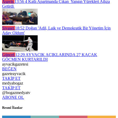
Asayiş
13:56
4 Katlı Apartmanda Çıkan Yangın Yürekleri Ağıza
Getirdi
Siyaset
18:52
Doğan 'Adil, Laik ve Demokratik Bir Yönetim İçin
Aday Oldum'
Güncel
12:29
AYVACIK AÇIKLARINDA 27 KAÇAK
GÖÇMEN KURTARILDI
ayvacikgazetesi
BEĞEN
gazeteayvacik
TAKİP ET
medyabogaz
TAKİP ET
@bogazmedyatv
ABONE OL
Resmî İlanlar