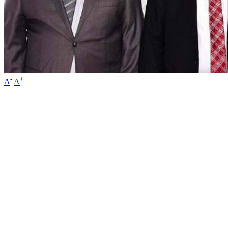
-
+
A
A