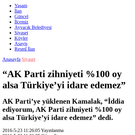
Yaşam
İlan
Güncel
İlçemiz
Ayvacık Belediyesi
Siyaset
Köyler
Asayiş
Resmî İlan
Anasayfa
Siyaset
“AK Parti zihniyeti %100 oy
alsa Türkiye’yi idare edemez”
AK Parti’ye yüklenen Kamalak, “İddia
ediyorum, AK Parti zihniyeti %100 oy
alsa Türkiye’yi idare edemez” dedi.
2016-5-23 11:26:05
Yayınlanma