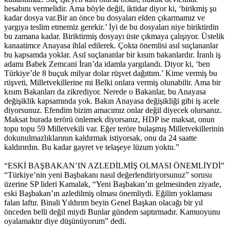
hesabını vermelidir. Ama böyle değil, iktidar diyor ki, ‘birikmiş şu
kadar dosya var.Bir an önce bu dosyaları elden çıkarmamız ve
yargıya teslim etmemiz gerekir.’ İyi de bu dosyaları niye biriktirdin
bu zamana kadar. Biriktirmiş dosyayı üste çıkmaya çalışıyor. Üstelik
kanaatimce Anayasa ihlal edilerek. Çokta önemlisi asıl suçlananlar
bu kapsamda yoklar. Asıl suçlananlar bir kısım bakanlardır. İranlı iş
adamı Babek Zemcani İran’da idamla yargılandı. Diyor ki, ‘ben
Türkiye’de 8 buçuk milyar dolar rüşvet dağıttım.’ Kime vermiş bu
rüşveti, Milletvekillerine mi Belki onlara vermiş olunabilir. Ama bir
kısım Bakanları da zikrediyor. Nerede o Bakanlar, bu Anayasa
değişiklik kapsamında yok. Bakın Anayasa değişikliği gibi iş acele
diyorsunuz. Efendim bizim amacımız onlar değil diyecek olursanız.
Maksat burada terörü önlemek diyorsanız, HDP ise maksat, onun
topu topu 59 Milletvekili var. Eğer teröre bulaşmış Milletvekillerinin
dokunulmazlıklarının kaldırmak istiyorsak, onu da 24 saatte
kaldırırdın. Bu kadar gayret ve telaşeye lüzum yoktu.”
“ESKİ BAŞBAKAN’IN AZLEDİLMİŞ OLMASI ÖNEMLİYDİ”
“Türkiye’nin yeni Başbakanı nasıl değerlendiriyorsunuz” sorusu
üzerine SP lideri Kamalak, “Yeni Başbakan’ın gelmesinden ziyade,
eski Başbakan’ın azledilmiş olması önemliydi. Eğilim yoklaması
falan laftır. Binali Yıldırım beyin Genel Başkan olacağı bir yıl
önceden belli değil miydi Bunlar gündem saptırmadır. Kamuoyunu
oyalamaktır diye düşünüyorum” dedi.