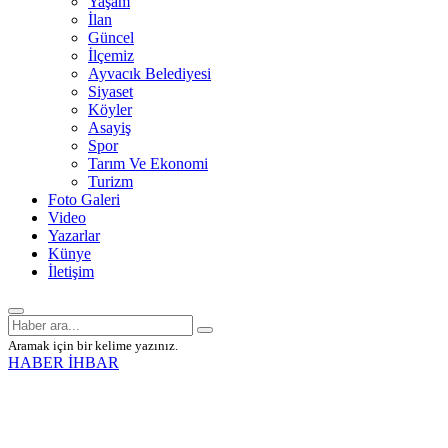
Yaşam
İlan
Güncel
İlçemiz
Ayvacık Belediyesi
Siyaset
Köyler
Asayiş
Spor
Tarım Ve Ekonomi
Turizm
Foto Galeri
Video
Yazarlar
Künye
İletişim
Aramak için bir kelime yazınız.
HABER İHBAR