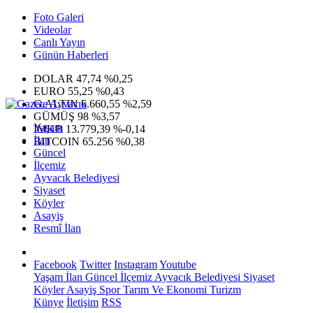
Foto Galeri
Videolar
Canlı Yayın
Günün Haberleri
DOLAR
47,74
%0,25
EURO
55,25
%0,43
G.ALTIN
6.660,55
%2,59
GÜMÜŞ
98
%3,57
Yaşam
IMKB
13.779,39
%-0,14
İlan
BITCOIN
65.256
%0,38
Güncel
İlçemiz
Ayvacık Belediyesi
Siyaset
Köyler
Asayiş
Resmî İlan
Facebook
Twitter
Instagram
Youtube
Yaşam
İlan
Güncel
İlçemiz
Ayvacık Belediyesi
Siyaset
Köyler
Asayiş
Spor
Tarım Ve Ekonomi
Turizm
Künye
İletişim
RSS