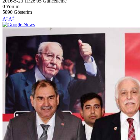
2016-5-23 11:26:05
Güncelleme
0
Yorum
5890
Gösterim
-
+
A
A