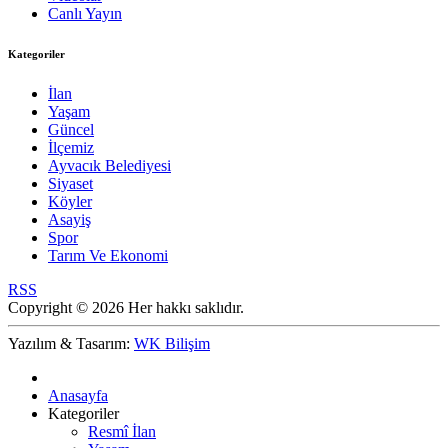
Canlı Yayın
Kategoriler
İlan
Yaşam
Güncel
İlçemiz
Ayvacık Belediyesi
Siyaset
Köyler
Asayiş
Spor
Tarım Ve Ekonomi
RSS
Copyright © 2026 Her hakkı saklıdır.
Yazılım & Tasarım:
WK Bilişim
Anasayfa
Kategoriler
Resmî İlan