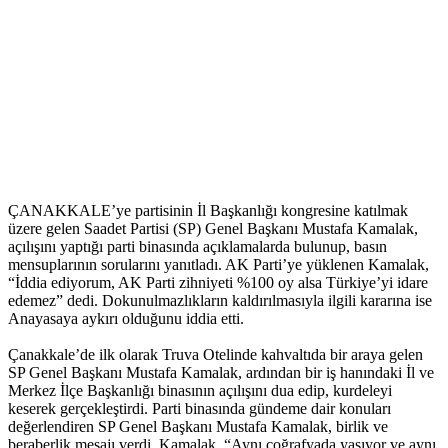
ÇANAKKALE’ye partisinin İl Başkanlığı kongresine katılmak
üzere gelen Saadet Partisi (SP) Genel Başkanı Mustafa Kamalak,
açılışını yaptığı parti binasında açıklamalarda bulunup, basın
mensuplarının sorularını yanıtladı. AK Parti’ye yüklenen Kamalak,
“İddia ediyorum, AK Parti zihniyeti %100 oy alsa Türkiye’yi idare
edemez” dedi. Dokunulmazlıkların kaldırılmasıyla ilgili kararına ise
Anayasaya aykırı olduğunu iddia etti.
Çanakkale’de ilk olarak Truva Otelinde kahvaltıda bir araya gelen
SP Genel Başkanı Mustafa Kamalak, ardından bir iş hanındaki İl ve
Merkez İlçe Başkanlığı binasının açılışını dua edip, kurdeleyi
keserek gerçekleştirdi. Parti binasında gündeme dair konuları
değerlendiren SP Genel Başkanı Mustafa Kamalak, birlik ve
beraberlik mesajı verdi. Kamalak, “Aynı coğrafyada yaşıyor ve aynı