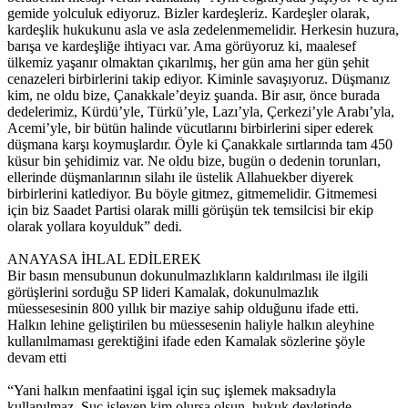
gemide yolculuk ediyoruz. Bizler kardeşleriz. Kardeşler olarak,
kardeşlik hukukunu asla ve asla zedelenmemelidir. Herkesin huzura,
barışa ve kardeşliğe ihtiyacı var. Ama görüyoruz ki, maalesef
ülkemiz yaşanır olmaktan çıkarılmış, her gün ama her gün şehit
cenazeleri birbirlerini takip ediyor. Kiminle savaşıyoruz. Düşmanız
kim, ne oldu bize, Çanakkale’deyiz şuanda. Bir asır, önce burada
dedelerimiz, Kürdü’yle, Türkü’yle, Lazı’yla, Çerkezi’yle Arabı’yla,
Acemi’yle, bir bütün halinde vücutlarını birbirlerini siper ederek
düşmana karşı koymuşlardır. Öyle ki Çanakkale sırtlarında tam 450
küsur bin şehidimiz var. Ne oldu bize, bugün o dedenin torunları,
ellerinde düşmanlarının silahı ile üstelik Allahuekber diyerek
birbirlerini katlediyor. Bu böyle gitmez, gitmemelidir. Gitmemesi
için biz Saadet Partisi olarak milli görüşün tek temsilcisi bir ekip
olarak yollara koyulduk” dedi.
ANAYASA İHLAL EDİLEREK
Bir basın mensubunun dokunulmazlıkların kaldırılması ile ilgili
görüşlerini sorduğu SP lideri Kamalak, dokunulmazlık
müessesesinin 800 yıllık bir maziye sahip olduğunu ifade etti.
Halkın lehine geliştirilen bu müessesenin haliyle halkın aleyhine
kullanılmaması gerektiğini ifade eden Kamalak sözlerine şöyle
devam etti
“Yani halkın menfaatini işgal için suç işlemek maksadıyla
kullanılmaz. Suç işleyen kim olursa olsun, hukuk devletinde