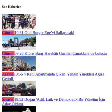
Son Haberler
Güncel
10:31
Odd Burger Ege’yi Sallayacak!
Güncel
09:26
Kıbrıs Barış Harekâtı Gazileri Çanakkale’de buluştu
Asayiş
13:56
4 Katlı Apartmanda Çıkan Yangın Yürekleri Ağıza
Getirdi
Siyaset
18:52
Doğan 'Adil, Laik ve Demokratik Bir Yönetim İçin
Aday Oldum'