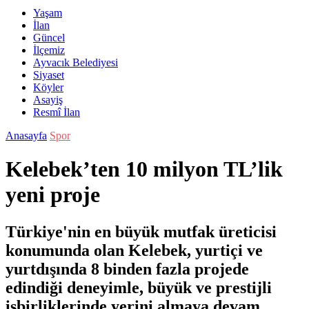
Yaşam
İlan
Güncel
İlçemiz
Ayvacık Belediyesi
Siyaset
Köyler
Asayiş
Resmî İlan
Anasayfa
Spor
Kelebek’ten 10 milyon TL’lik
yeni proje
Türkiye'nin en büyük mutfak üreticisi
konumunda olan Kelebek, yurtiçi ve
yurtdışında 8 binden fazla projede
edindiği deneyimle, büyük ve prestijli
işbirliklerinde yerini almaya devam