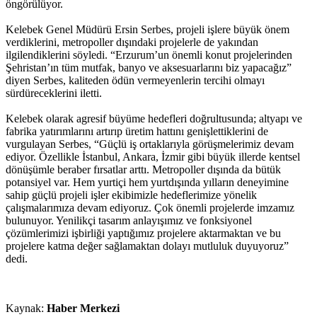
öngörülüyor.
Kelebek Genel Müdürü Ersin Serbes, projeli işlere büyük önem
verdiklerini, metropoller dışındaki projelerle de yakından
ilgilendiklerini söyledi. “Erzurum’un önemli konut projelerinden
Şehristan’ın tüm mutfak, banyo ve aksesuarlarını biz yapacağız”
diyen Serbes, kaliteden ödün vermeyenlerin tercihi olmayı
sürdüreceklerini iletti.
Kelebek olarak agresif büyüme hedefleri doğrultusunda; altyapı ve
fabrika yatırımlarını artırıp üretim hattını genişlettiklerini de
vurgulayan Serbes, “Güçlü iş ortaklarıyla görüşmelerimiz devam
ediyor. Özellikle İstanbul, Ankara, İzmir gibi büyük illerde kentsel
dönüşümle beraber fırsatlar arttı. Metropoller dışında da bütük
potansiyel var. Hem yurtiçi hem yurtdışında yılların deneyimine
sahip güçlü projeli işler ekibimizle hedeflerimize yönelik
çalışmalarımıza devam ediyoruz. Çok önemli projelerde imzamız
bulunuyor. Yenilikçi tasarım anlayışımız ve fonksiyonel
çözümlerimizi işbirliği yaptığımız projelere aktarmaktan ve bu
projelere katma değer sağlamaktan dolayı mutluluk duyuyoruz”
dedi.
Kaynak:
Haber Merkezi