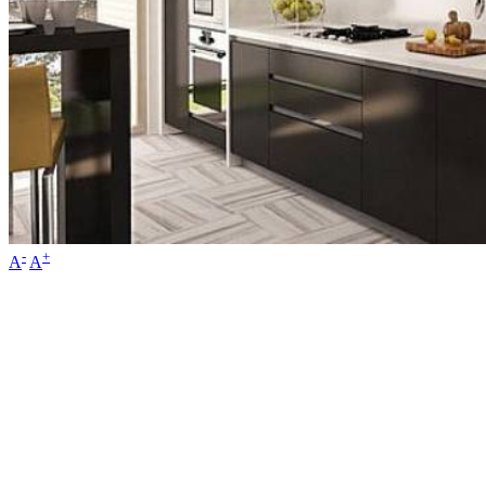
-
+
A
A