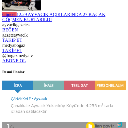
Güncel
12:29
AYVACIK AÇIKLARINDA 27 KAÇAK
GÖÇMEN KURTARILDI
ayvacikgazetesi
BEĞEN
gazeteayvacik
TAKİP ET
medyabogaz
TAKİP ET
@bogazmedyatv
ABONE OL
Resmî İlanlar