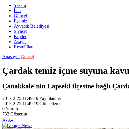
Yaşam
İlan
Güncel
İlçemiz
Ayvacık Belediyesi
Siyaset
Köyler
Asayiş
Resmî İlan
Anasayfa
Güncel
Çardak temiz içme suyuna kav
Çanakkale'nin Lapseki ilçesine bağlı Çard
2017-2-25 11:49:19
Yayınlanma
2017-2-25 11:49:19
Güncelleme
0
Yorum
732
Gösterim
-
+
A
A