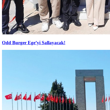
Odd Burger Ege’yi Sallayacak!