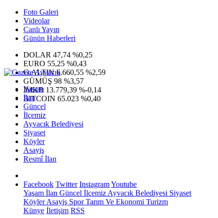
Foto Galeri
Videolar
Canlı Yayın
Günün Haberleri
DOLAR
47,74
%0,25
EURO
55,25
%0,43
G.ALTIN
6.660,55
%2,59
GÜMÜŞ
98
%3,57
Yaşam
IMKB
13.779,39
%-0,14
İlan
BITCOIN
65.023
%0,40
Güncel
İlçemiz
Ayvacık Belediyesi
Siyaset
Köyler
Asayiş
Resmî İlan
Facebook
Twitter
Instagram
Youtube
Yaşam
İlan
Güncel
İlçemiz
Ayvacık Belediyesi
Siyaset
Köyler
Asayiş
Spor
Tarım Ve Ekonomi
Turizm
Künye
İletişim
RSS