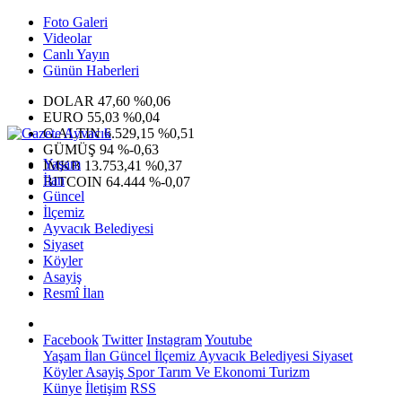
Foto Galeri
Videolar
Canlı Yayın
Günün Haberleri
DOLAR
47,60
%0,06
EURO
55,03
%0,04
G.ALTIN
6.529,15
%0,51
GÜMÜŞ
94
%-0,63
Yaşam
IMKB
13.753,41
%0,37
İlan
BITCOIN
64.444
%-0,07
Güncel
İlçemiz
Ayvacık Belediyesi
Siyaset
Köyler
Asayiş
Resmî İlan
Facebook
Twitter
Instagram
Youtube
Yaşam
İlan
Güncel
İlçemiz
Ayvacık Belediyesi
Siyaset
Köyler
Asayiş
Spor
Tarım Ve Ekonomi
Turizm
Künye
İletişim
RSS