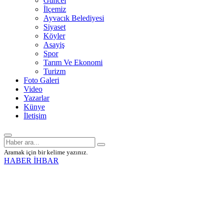
Güncel
İlçemiz
Ayvacık Belediyesi
Siyaset
Köyler
Asayiş
Spor
Tarım Ve Ekonomi
Turizm
Foto Galeri
Video
Yazarlar
Künye
İletişim
Aramak için bir kelime yazınız.
HABER İHBAR