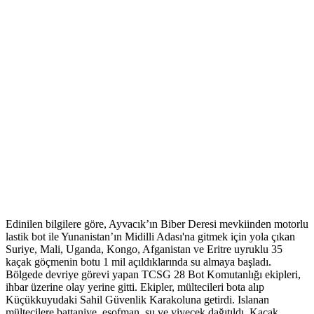
Edinilen bilgilere göre, Ayvacık’ın Biber Deresi mevkiinden motorlu
lastik bot ile Yunanistan’ın Midilli Adası'na gitmek için yola çıkan
Suriye, Mali, Uganda, Kongo, Afganistan ve Eritre uyruklu 35
kaçak göçmenin botu 1 mil açıldıklarında su almaya başladı.
Bölgede devriye görevi yapan TCSG 28 Bot Komutanlığı ekipleri,
ihbar üzerine olay yerine gitti. Ekipler, mültecileri bota alıp
Küçükkuyudaki Sahil Güvenlik Karakoluna getirdi. Islanan
mültecilere battaniye, eşofman, su ve yiyecek dağıtıldı. Kaçak