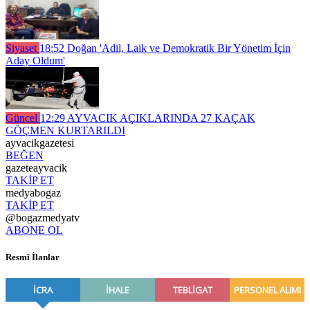
Siyaset
18:52
Doğan 'Adil, Laik ve Demokratik Bir Yönetim İçin
Aday Oldum'
Güncel
12:29
AYVACIK AÇIKLARINDA 27 KAÇAK
GÖÇMEN KURTARILDI
ayvacikgazetesi
BEĞEN
gazeteayvacik
TAKİP ET
medyabogaz
TAKİP ET
@bogazmedyatv
ABONE OL
Resmî İlanlar