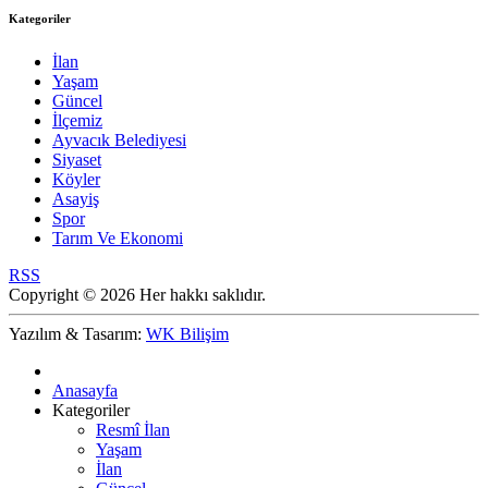
Kategoriler
İlan
Yaşam
Güncel
İlçemiz
Ayvacık Belediyesi
Siyaset
Köyler
Asayiş
Spor
Tarım Ve Ekonomi
RSS
Copyright © 2026 Her hakkı saklıdır.
Yazılım & Tasarım:
WK Bilişim
Anasayfa
Kategoriler
Resmî İlan
Yaşam
İlan