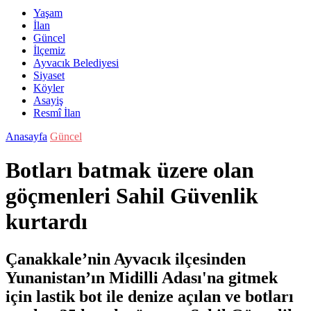
Yaşam
İlan
Güncel
İlçemiz
Ayvacık Belediyesi
Siyaset
Köyler
Asayiş
Resmî İlan
Anasayfa
Güncel
Botları batmak üzere olan
göçmenleri Sahil Güvenlik
kurtardı
Çanakkale’nin Ayvacık ilçesinden
Yunanistan’ın Midilli Adası'na gitmek
için lastik bot ile denize açılan ve botları