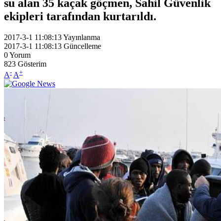
su alan 35 kaçak göçmen, Sahil Güvenlik
ekipleri tarafından kurtarıldı.
2017-3-1 11:08:13
Yayınlanma
2017-3-1 11:08:13
Güncelleme
0
Yorum
823
Gösterim
-
+
A
A