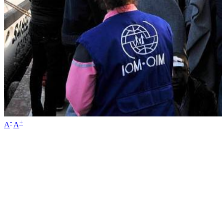
-
+
A
A