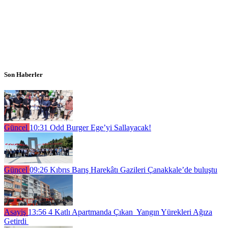
Son Haberler
Güncel
10:31
Odd Burger Ege’yi Sallayacak!
Güncel
09:26
Kıbrıs Barış Harekâtı Gazileri Çanakkale’de buluştu
Asayiş
13:56
4 Katlı Apartmanda Çıkan Yangın Yürekleri Ağıza
Getirdi