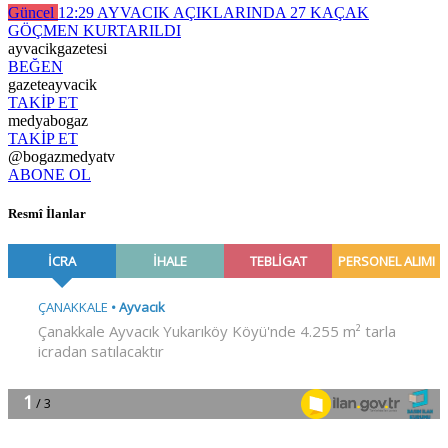
Güncel
12:29
AYVACIK AÇIKLARINDA 27 KAÇAK
GÖÇMEN KURTARILDI
ayvacikgazetesi
BEĞEN
gazeteayvacik
TAKİP ET
medyabogaz
TAKİP ET
@bogazmedyatv
ABONE OL
Resmî İlanlar