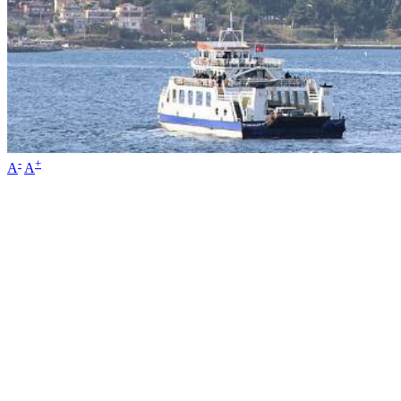
-
+
A
A