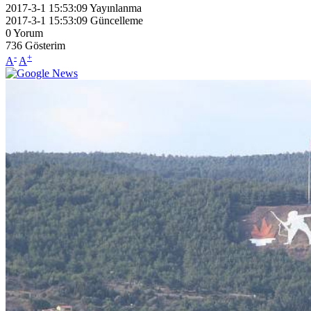
2017-3-1 15:53:09
Yayınlanma
2017-3-1 15:53:09
Güncelleme
0
Yorum
736
Gösterim
-
+
A
A