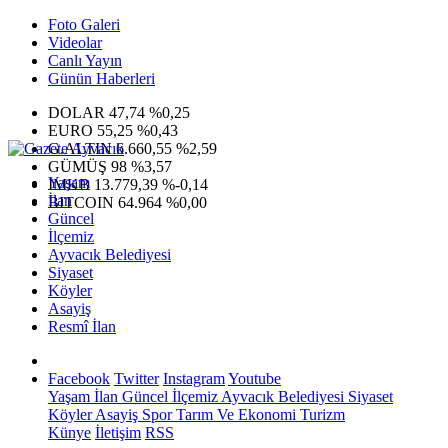
Foto Galeri
Videolar
Canlı Yayın
Günün Haberleri
DOLAR
47,74
%0,25
EURO
55,25
%0,43
G.ALTIN
6.660,55
%2,59
GÜMÜŞ
98
%3,57
Yaşam
IMKB
13.779,39
%-0,14
İlan
BITCOIN
64.964
%0,00
Güncel
İlçemiz
Ayvacık Belediyesi
Siyaset
Köyler
Asayiş
Resmî İlan
Facebook
Twitter
Instagram
Youtube
Yaşam
İlan
Güncel
İlçemiz
Ayvacık Belediyesi
Siyaset
Köyler
Asayiş
Spor
Tarım Ve Ekonomi
Turizm
Künye
İletişim
RSS