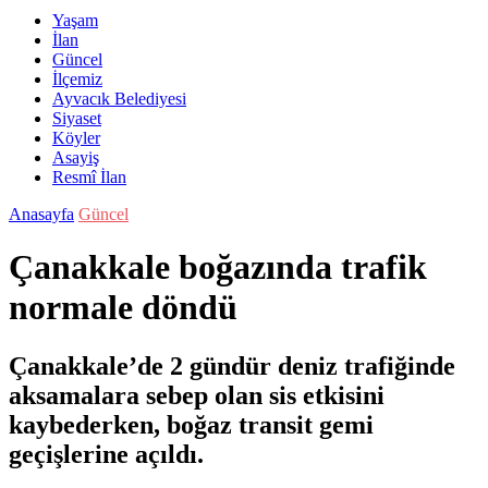
Yaşam
İlan
Güncel
İlçemiz
Ayvacık Belediyesi
Siyaset
Köyler
Asayiş
Resmî İlan
Anasayfa
Güncel
Çanakkale boğazında trafik
normale döndü
Çanakkale’de 2 gündür deniz trafiğinde
aksamalara sebep olan sis etkisini
kaybederken, boğaz transit gemi
geçişlerine açıldı.