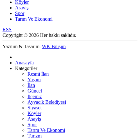
Köyler
Asayiş
Spor
Tarım Ve Ekonomi
RSS
Copyright © 2026 Her hakkı saklıdır.
Yazılım & Tasarım:
WK Bilişim
Anasayfa
Kategoriler
Resmî İlan
Yaşam
İlan
Güncel
İlçemiz
Ayvacık Belediyesi
Siyaset
Köyler
Asayiş
Spor
Tarım Ve Ekonomi
Turizm