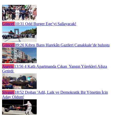
Güncel
10:31
Odd Burger Ege’yi Sallayacak!
Güncel
09:26
Kıbrıs Barış Harekâtı Gazileri Çanakkale’de buluştu
Asayiş
13:56
4 Katlı Apartmanda Çıkan Yangın Yürekleri Ağıza
Getirdi
Siyaset
18:52
Doğan 'Adil, Laik ve Demokratik Bir Yönetim İçin
Aday Oldum'