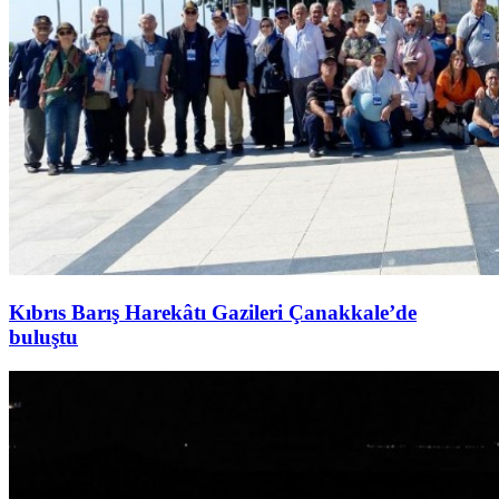
Kıbrıs Barış Harekâtı Gazileri Çanakkale’de
buluştu