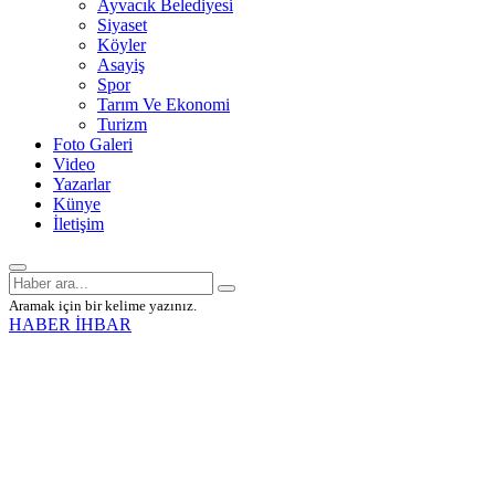
Ayvacık Belediyesi
Siyaset
Köyler
Asayiş
Spor
Tarım Ve Ekonomi
Turizm
Foto Galeri
Video
Yazarlar
Künye
İletişim
Aramak için bir kelime yazınız.
HABER İHBAR