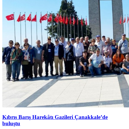
Kıbrıs Barış Harekâtı Gazileri Çanakkale’de
buluştu