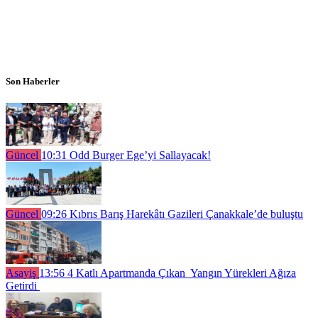
Son Haberler
Güncel
10:31
Odd Burger Ege’yi Sallayacak!
Güncel
09:26
Kıbrıs Barış Harekâtı Gazileri Çanakkale’de buluştu
Asayiş
13:56
4 Katlı Apartmanda Çıkan Yangın Yürekleri Ağıza
Getirdi