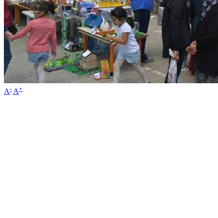
-
+
A
A