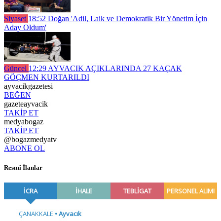
Siyaset
18:52
Doğan 'Adil, Laik ve Demokratik Bir Yönetim İçin
Aday Oldum'
Güncel
12:29
AYVACIK AÇIKLARINDA 27 KAÇAK
GÖÇMEN KURTARILDI
ayvacikgazetesi
BEĞEN
gazeteayvacik
TAKİP ET
medyabogaz
TAKİP ET
@bogazmedyatv
ABONE OL
Resmî İlanlar