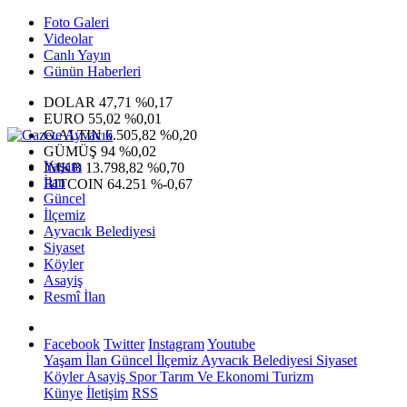
Foto Galeri
Videolar
Canlı Yayın
Günün Haberleri
DOLAR
47,71
%0,17
EURO
55,02
%0,01
G.ALTIN
6.505,82
%0,20
GÜMÜŞ
94
%0,02
Yaşam
IMKB
13.798,82
%0,70
İlan
BITCOIN
64.251
%-0,67
Güncel
İlçemiz
Ayvacık Belediyesi
Siyaset
Köyler
Asayiş
Resmî İlan
Facebook
Twitter
Instagram
Youtube
Yaşam
İlan
Güncel
İlçemiz
Ayvacık Belediyesi
Siyaset
Köyler
Asayiş
Spor
Tarım Ve Ekonomi
Turizm
Künye
İletişim
RSS