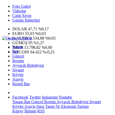
Foto Galeri
Videolar
Canlı Yayın
Günün Haberleri
DOLAR
47,71
%0,17
EURO
55,03
%0,03
G.ALTIN
6.534,88
%0,65
GÜMÜŞ
95
%1,27
Yaşam
IMKB
13.798,82
%0,00
İlan
BITCOIN
64.422
%-0,25
Güncel
İlçemiz
Ayvacık Belediyesi
Siyaset
Köyler
Asayiş
Resmî İlan
Facebook
Twitter
Instagram
Youtube
Yaşam
İlan
Güncel
İlçemiz
Ayvacık Belediyesi
Siyaset
Köyler
Asayiş
Spor
Tarım Ve Ekonomi
Turizm
Künye
İletişim
RSS