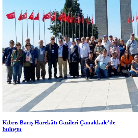
Kıbrıs Barış Harekâtı Gazileri Çanakkale’de
buluştu