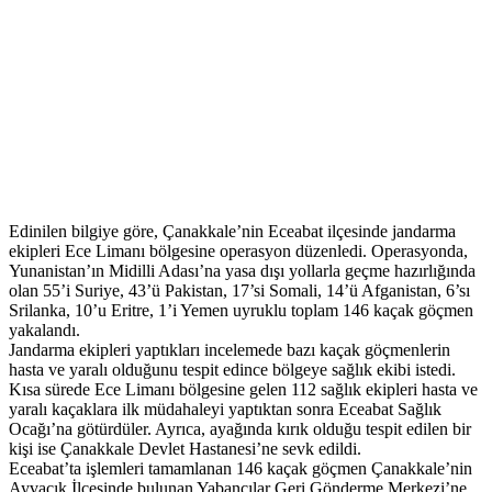
Edinilen bilgiye göre, Çanakkale’nin Eceabat ilçesinde jandarma
ekipleri Ece Limanı bölgesine operasyon düzenledi. Operasyonda,
Yunanistan’ın Midilli Adası’na yasa dışı yollarla geçme hazırlığında
olan 55’i Suriye, 43’ü Pakistan, 17’si Somali, 14’ü Afganistan, 6’sı
Srilanka, 10’u Eritre, 1’i Yemen uyruklu toplam 146 kaçak göçmen
yakalandı.
Jandarma ekipleri yaptıkları incelemede bazı kaçak göçmenlerin
hasta ve yaralı olduğunu tespit edince bölgeye sağlık ekibi istedi.
Kısa sürede Ece Limanı bölgesine gelen 112 sağlık ekipleri hasta ve
yaralı kaçaklara ilk müdahaleyi yaptıktan sonra Eceabat Sağlık
Ocağı’na götürdüler. Ayrıca, ayağında kırık olduğu tespit edilen bir
kişi ise Çanakkale Devlet Hastanesi’ne sevk edildi.
Eceabat’ta işlemleri tamamlanan 146 kaçak göçmen Çanakkale’nin
Ayvacık İlçesinde bulunan Yabancılar Geri Gönderme Merkezi’ne