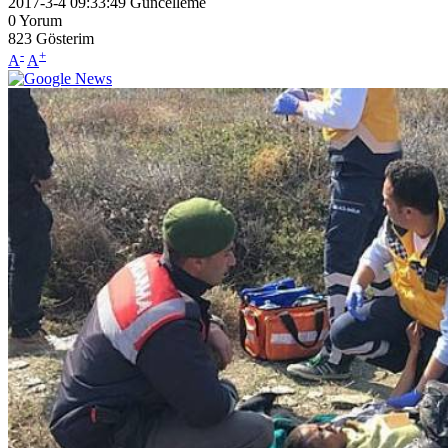
2017-3-4 09:33:49
Güncelleme
0
Yorum
823
Gösterim
-
+
A
A