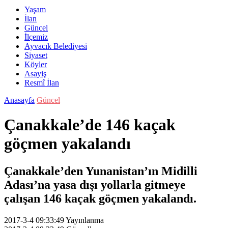
Yaşam
İlan
Güncel
İlçemiz
Ayvacık Belediyesi
Siyaset
Köyler
Asayiş
Resmî İlan
Anasayfa
Güncel
Çanakkale’de 146 kaçak
göçmen yakalandı
Çanakkale’den Yunanistan’ın Midilli
Adası’na yasa dışı yollarla gitmeye
çalışan 146 kaçak göçmen yakalandı.
2017-3-4 09:33:49
Yayınlanma