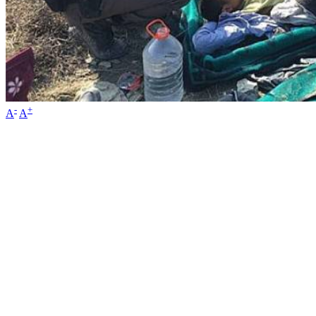
-
+
A
A