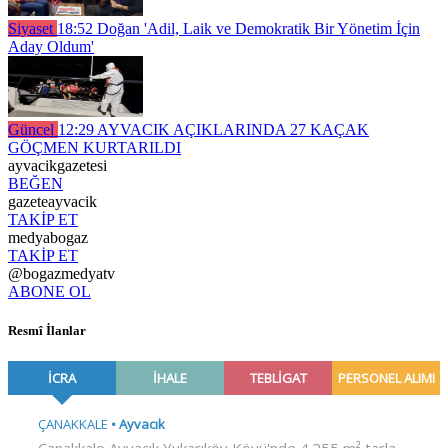
Siyaset
18:52
Doğan 'Adil, Laik ve Demokratik Bir Yönetim İçin
Aday Oldum'
Güncel
12:29
AYVACIK AÇIKLARINDA 27 KAÇAK
GÖÇMEN KURTARILDI
ayvacikgazetesi
BEĞEN
gazeteayvacik
TAKİP ET
medyabogaz
TAKİP ET
@bogazmedyatv
ABONE OL
Resmî İlanlar