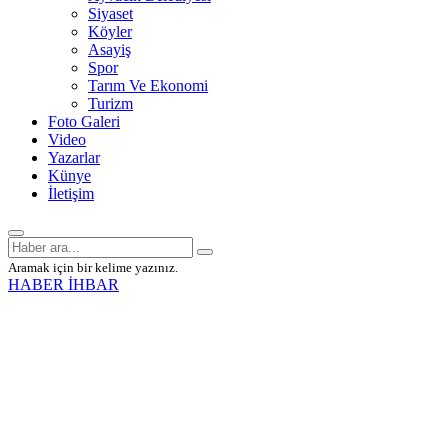
Siyaset
Köyler
Asayiş
Spor
Tarım Ve Ekonomi
Turizm
Foto Galeri
Video
Yazarlar
Künye
İletişim
Aramak için bir kelime yazınız.
HABER İHBAR