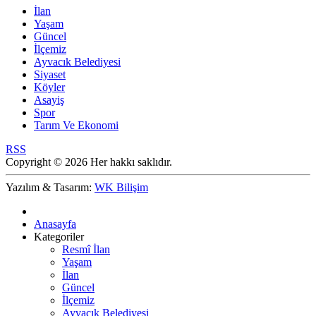
İlan
Yaşam
Güncel
İlçemiz
Ayvacık Belediyesi
Siyaset
Köyler
Asayiş
Spor
Tarım Ve Ekonomi
RSS
Copyright © 2026 Her hakkı saklıdır.
Yazılım & Tasarım:
WK Bilişim
Anasayfa
Kategoriler
Resmî İlan
Yaşam
İlan
Güncel
İlçemiz
Ayvacık Belediyesi