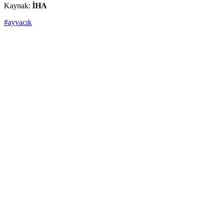
Kaynak:
İHA
#ayvacık