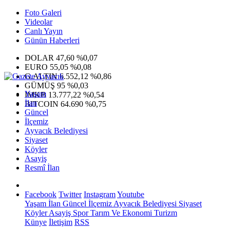
Foto Galeri
Videolar
Canlı Yayın
Günün Haberleri
DOLAR
47,60
%0,07
EURO
55,05
%0,08
G.ALTIN
6.552,12
%0,86
GÜMÜŞ
95
%0,03
Yaşam
IMKB
13.777,22
%0,54
İlan
BITCOIN
64.690
%0,75
Güncel
İlçemiz
Ayvacık Belediyesi
Siyaset
Köyler
Asayiş
Resmî İlan
Facebook
Twitter
Instagram
Youtube
Yaşam
İlan
Güncel
İlçemiz
Ayvacık Belediyesi
Siyaset
Köyler
Asayiş
Spor
Tarım Ve Ekonomi
Turizm
Künye
İletişim
RSS