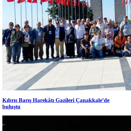
Kıbrıs Barış Harekâtı Gazileri Çanakkale’de
buluştu