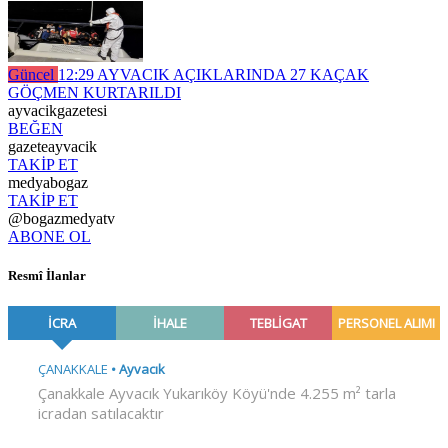
Güncel
12:29
AYVACIK AÇIKLARINDA 27 KAÇAK
GÖÇMEN KURTARILDI
ayvacikgazetesi
BEĞEN
gazeteayvacik
TAKİP ET
medyabogaz
TAKİP ET
@bogazmedyatv
ABONE OL
Resmî İlanlar