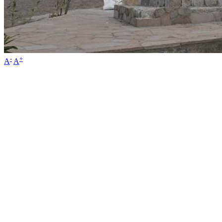
-
+
A
A