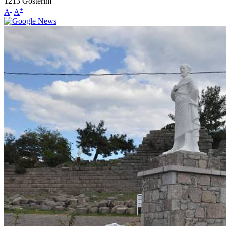
1213
Gösterim
-
+
A
A