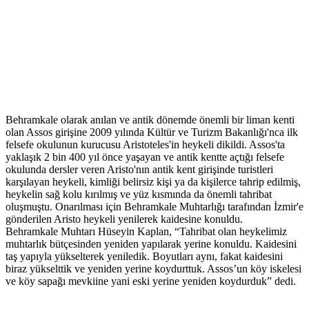
Behramkale olarak anılan ve antik dönemde önemli bir liman kenti
olan Assos girişine 2009 yılında Kültür ve Turizm Bakanlığı'nca ilk
felsefe okulunun kurucusu Aristoteles'in heykeli dikildi. Assos'ta
yaklaşık 2 bin 400 yıl önce yaşayan ve antik kentte açtığı felsefe
okulunda dersler veren Aristo'nın antik kent girişinde turistleri
karşılayan heykeli, kimliği belirsiz kişi ya da kişilerce tahrip edilmiş,
heykelin sağ kolu kırılmış ve yüz kısmında da önemli tahribat
oluşmuştu. Onarılması için Behramkale Muhtarlığı tarafından İzmir'e
gönderilen Aristo heykeli yenilerek kaidesine konuldu.
Behramkale Muhtarı Hüseyin Kaplan, “Tahribat olan heykelimiz
muhtarlık bütçesinden yeniden yapılarak yerine konuldu. Kaidesini
taş yapıyla yükselterek yeniledik. Boyutları aynı, fakat kaidesini
biraz yükselttik ve yeniden yerine koydurttuk. Assos’un köy iskelesi
ve köy sapağı mevkiine yani eski yerine yeniden koydurduk” dedi.