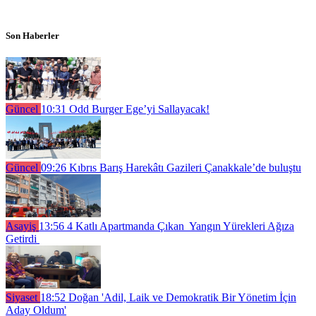
Son Haberler
Güncel
10:31
Odd Burger Ege’yi Sallayacak!
Güncel
09:26
Kıbrıs Barış Harekâtı Gazileri Çanakkale’de buluştu
Asayiş
13:56
4 Katlı Apartmanda Çıkan Yangın Yürekleri Ağıza
Getirdi
Siyaset
18:52
Doğan 'Adil, Laik ve Demokratik Bir Yönetim İçin
Aday Oldum'