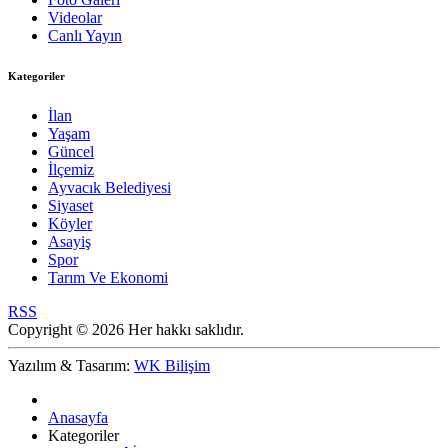
Videolar
Canlı Yayın
Kategoriler
İlan
Yaşam
Güncel
İlçemiz
Ayvacık Belediyesi
Siyaset
Köyler
Asayiş
Spor
Tarım Ve Ekonomi
RSS
Copyright © 2026 Her hakkı saklıdır.
Yazılım & Tasarım:
WK Bilişim
Anasayfa
Kategoriler