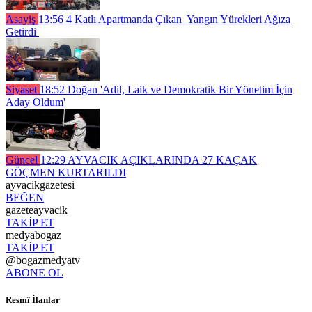
Asayiş
13:56
4 Katlı Apartmanda Çıkan Yangın Yürekleri Ağıza
Getirdi
Siyaset
18:52
Doğan 'Adil, Laik ve Demokratik Bir Yönetim İçin
Aday Oldum'
Güncel
12:29
AYVACIK AÇIKLARINDA 27 KAÇAK
GÖÇMEN KURTARILDI
ayvacikgazetesi
BEĞEN
gazeteayvacik
TAKİP ET
medyabogaz
TAKİP ET
@bogazmedyatv
ABONE OL
Resmî İlanlar