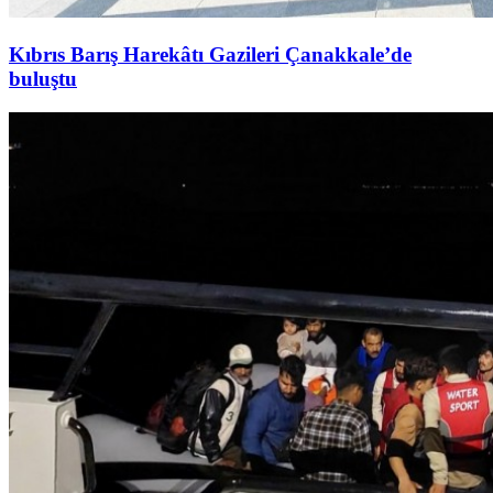
Kıbrıs Barış Harekâtı Gazileri Çanakkale’de
buluştu