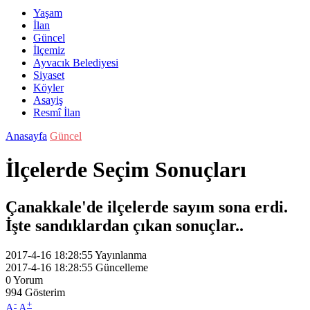
Yaşam
İlan
Güncel
İlçemiz
Ayvacık Belediyesi
Siyaset
Köyler
Asayiş
Resmî İlan
Anasayfa
Güncel
İlçelerde Seçim Sonuçları
Çanakkale'de ilçelerde sayım sona erdi.
İşte sandıklardan çıkan sonuçlar..
2017-4-16 18:28:55
Yayınlanma
2017-4-16 18:28:55
Güncelleme
0
Yorum
994
Gösterim
-
+
A
A