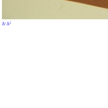
-
+
A
A