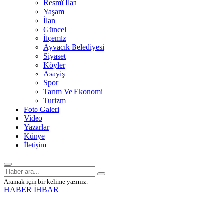
Resmî İlan
Yaşam
İlan
Güncel
İlçemiz
Ayvacık Belediyesi
Siyaset
Köyler
Asayiş
Spor
Tarım Ve Ekonomi
Turizm
Foto Galeri
Video
Yazarlar
Künye
İletişim
Aramak için bir kelime yazınız.
HABER İHBAR