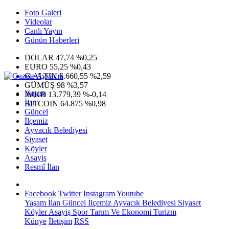
Foto Galeri
Videolar
Canlı Yayın
Günün Haberleri
DOLAR
47,74
%0,25
EURO
55,25
%0,43
G.ALTIN
6.660,55
%2,59
GÜMÜŞ
98
%3,57
Yaşam
IMKB
13.779,39
%-0,14
İlan
BITCOIN
64.875
%0,98
Güncel
İlçemiz
Ayvacık Belediyesi
Siyaset
Köyler
Asayiş
Resmî İlan
Facebook
Twitter
Instagram
Youtube
Yaşam
İlan
Güncel
İlçemiz
Ayvacık Belediyesi
Siyaset
Köyler
Asayiş
Spor
Tarım Ve Ekonomi
Turizm
Künye
İletişim
RSS