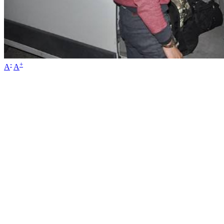
-
+
A
A