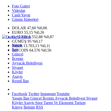
Foto Galeri
Videolar
Canlı Yayın
Günün Haberleri
DOLAR
47,60
%0,06
EURO
55,15
%0,26
G.ALTIN
6.552,88
%0,87
GÜMÜŞ
95
%0,17
Yaşam
IMKB
13.703,13
%0,11
İlan
BITCOIN
64.576
%0,56
Güncel
İlçemiz
Ayvacık Belediyesi
Siyaset
Köyler
Asayiş
Resmî İlan
Facebook
Twitter
Instagram
Youtube
Yaşam
İlan
Güncel
İlçemiz
Ayvacık Belediyesi
Siyaset
Köyler
Asayiş
Spor
Tarım Ve Ekonomi
Turizm
Künye
İletişim
RSS