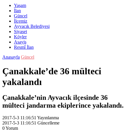
Yaşam
İlan
Güncel
İlçemiz
Ayvacık Belediyesi
Siyaset
Köyler
Asayiş
Resmî İlan
Anasayfa
Güncel
Çanakkale’de 36 mülteci
yakalandı
Çanakkale’nin Ayvacık ilçesinde 36
mülteci jandarma ekiplerince yakalandı.
2017-5-3 11:16:51
Yayınlanma
2017-5-3 11:16:51
Güncelleme
0
Yorum