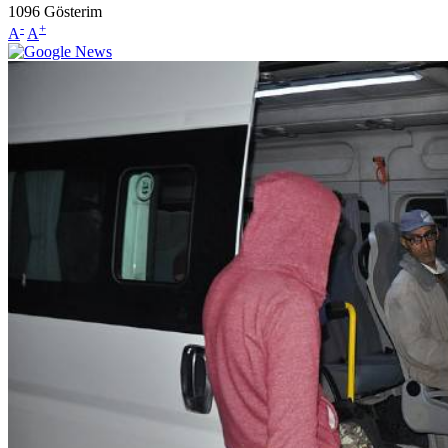
1096
Gösterim
-
+
A
A