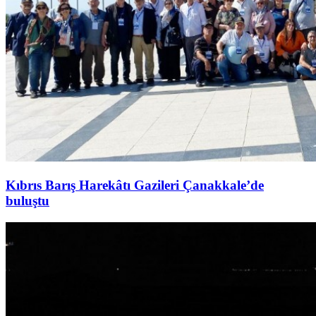
Kıbrıs Barış Harekâtı Gazileri Çanakkale’de
buluştu