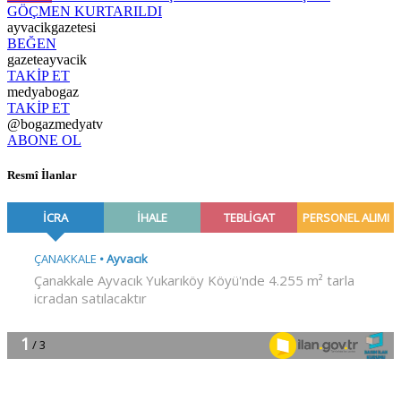
GÖÇMEN KURTARILDI
ayvacikgazetesi
BEĞEN
gazeteayvacik
TAKİP ET
medyabogaz
TAKİP ET
@bogazmedyatv
ABONE OL
Resmî İlanlar