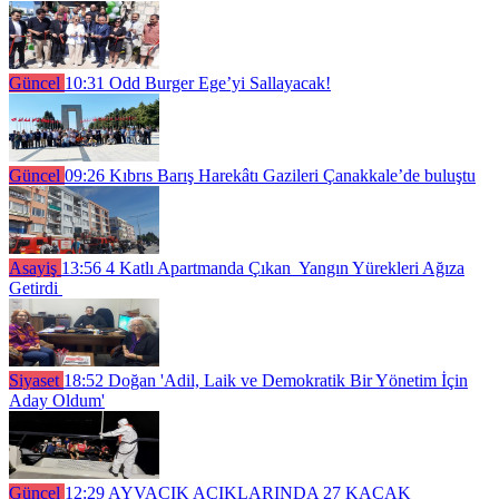
Güncel
10:31
Odd Burger Ege’yi Sallayacak!
Güncel
09:26
Kıbrıs Barış Harekâtı Gazileri Çanakkale’de buluştu
Asayiş
13:56
4 Katlı Apartmanda Çıkan Yangın Yürekleri Ağıza
Getirdi
Siyaset
18:52
Doğan 'Adil, Laik ve Demokratik Bir Yönetim İçin
Aday Oldum'
Güncel
12:29
AYVACIK AÇIKLARINDA 27 KAÇAK