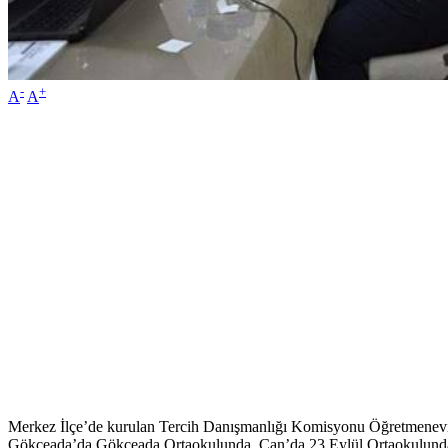
-
+
A
A
Merkez İlçe’de kurulan Tercih Danışmanlığı Komisyonu Öğretmenevi
Gökçeada’da Gökçeada Ortaokulunda, Çan’da 23 Eylül Ortaokulunda,