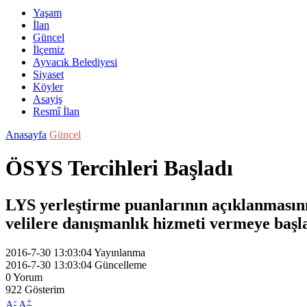
Yaşam
İlan
Güncel
İlçemiz
Ayvacık Belediyesi
Siyaset
Köyler
Asayiş
Resmî İlan
Anasayfa
Güncel
ÖSYS Tercihleri Başladı
LYS yerleştirme puanlarının açıklanmasın
velilere danışmanlık hizmeti vermeye başla
2016-7-30 13:03:04
Yayınlanma
2016-7-30 13:03:04
Güncelleme
0
Yorum
922
Gösterim
-
+
A
A