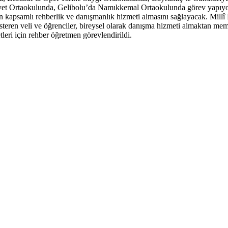
yet Ortaokulunda, Gelibolu’da Namıkkemal Ortaokulunda görev yapıyo
n kapsamlı rehberlik ve danışmanlık hizmeti almasını sağlayacak. Millî 
teren veli ve öğrenciler, bireysel olarak danışma hizmeti almaktan mem
tleri için rehber öğretmen görevlendirildi.