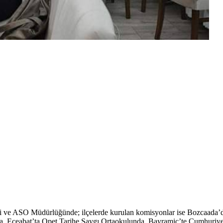
 ve ASO Müdürlüğünde; ilçelerde kurulan komisyonlar ise Bozcaada’da
 Eceabat’ta Opet Tarihe Saygı Ortaokulunda, Bayramiç’te Cumhuriye