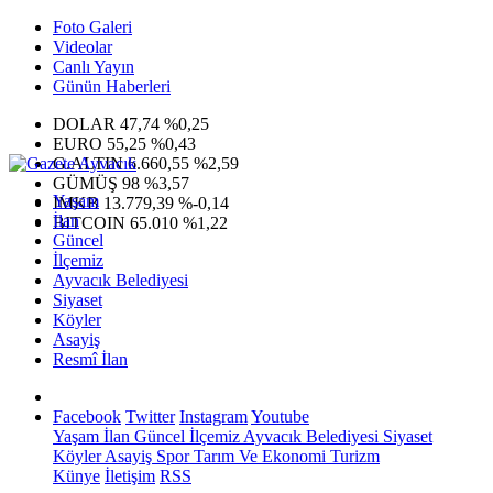
Foto Galeri
Videolar
Canlı Yayın
Günün Haberleri
DOLAR
47,74
%0,25
EURO
55,25
%0,43
G.ALTIN
6.660,55
%2,59
GÜMÜŞ
98
%3,57
Yaşam
IMKB
13.779,39
%-0,14
İlan
BITCOIN
65.010
%1,22
Güncel
İlçemiz
Ayvacık Belediyesi
Siyaset
Köyler
Asayiş
Resmî İlan
Facebook
Twitter
Instagram
Youtube
Yaşam
İlan
Güncel
İlçemiz
Ayvacık Belediyesi
Siyaset
Köyler
Asayiş
Spor
Tarım Ve Ekonomi
Turizm
Künye
İletişim
RSS