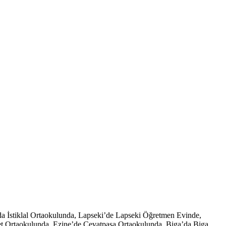
 İstiklal Ortaokulunda, Lapseki’de Lapseki Öğretmen Evinde,
t Ortaokulunda, Ezine’de Cevatpaşa Ortaokulunda, Biga’da Biga