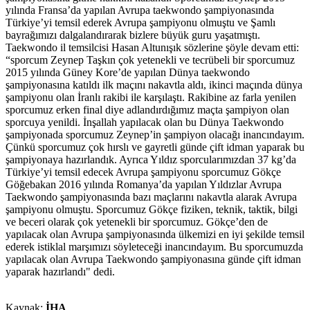
yılında Fransa’da yapılan Avrupa taekwondo şampiyonasında
Türkiye’yi temsil ederek Avrupa şampiyonu olmuştu ve Şamlı
bayrağımızı dalgalandırarak bizlere büyük guru yaşatmıştı.
Taekwondo il temsilcisi Hasan Altunışık sözlerine şöyle devam etti:
“sporcum Zeynep Taşkın çok yetenekli ve tecrübeli bir sporcumuz
2015 yılında Güney Kore’de yapılan Dünya taekwondo
şampiyonasına katıldı ilk maçını nakavtla aldı, ikinci maçında dünya
şampiyonu olan İranlı rakibi ile karşılaştı. Rakibine az farla yenilen
sporcumuz erken final diye adlandırdığımız maçta şampiyon olan
sporcuya yenildi. İnşallah yapılacak olan bu Dünya Taekwondo
şampiyonada sporcumuz Zeynep’in şampiyon olacağı inancındayım.
Çünkü sporcumuz çok hırslı ve gayretli günde çift idman yaparak bu
şampiyonaya hazırlandık. Ayrıca Yıldız sporcularımızdan 37 kg’da
Türkiye’yi temsil edecek Avrupa şampiyonu sporcumuz Gökçe
Göğebakan 2016 yılında Romanya’da yapılan Yıldızlar Avrupa
Taekwondo şampiyonasında bazı maçlarını nakavtla alarak Avrupa
şampiyonu olmuştu. Sporcumuz Gökçe fiziken, teknik, taktik, bilgi
ve beceri olarak çok yetenekli bir sporcumuz. Gökçe’den de
yapılacak olan Avrupa şampiyonasında ülkemizi en iyi şekilde temsil
ederek istiklal marşımızı söyleteceği inancındayım. Bu sporcumuzda
yapılacak olan Avrupa Taekwondo şampiyonasına günde çift idman
yaparak hazırlandı" dedi.
Kaynak:
İHA