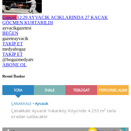
Güncel
12:29
AYVACIK AÇIKLARINDA 27 KAÇAK
GÖÇMEN KURTARILDI
ayvacikgazetesi
BEĞEN
gazeteayvacik
TAKİP ET
medyabogaz
TAKİP ET
@bogazmedyatv
ABONE OL
Resmî İlanlar