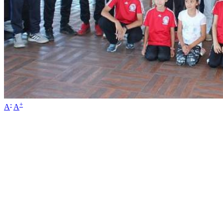
-
+
A
A