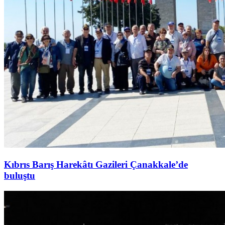
Kıbrıs Barış Harekâtı Gazileri Çanakkale’de
buluştu