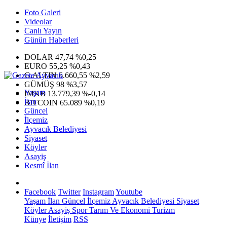
Foto Galeri
Videolar
Canlı Yayın
Günün Haberleri
DOLAR
47,74
%0,25
EURO
55,25
%0,43
G.ALTIN
6.660,55
%2,59
GÜMÜŞ
98
%3,57
Yaşam
IMKB
13.779,39
%-0,14
İlan
BITCOIN
65.089
%0,19
Güncel
İlçemiz
Ayvacık Belediyesi
Siyaset
Köyler
Asayiş
Resmî İlan
Facebook
Twitter
Instagram
Youtube
Yaşam
İlan
Güncel
İlçemiz
Ayvacık Belediyesi
Siyaset
Köyler
Asayiş
Spor
Tarım Ve Ekonomi
Turizm
Künye
İletişim
RSS