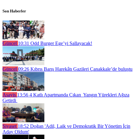
Son Haberler
Güncel
10:31
Odd Burger Ege’yi Sallayacak!
Güncel
09:26
Kıbrıs Barış Harekâtı Gazileri Çanakkale’de buluştu
Asayiş
13:56
4 Katlı Apartmanda Çıkan Yangın Yürekleri Ağıza
Getirdi
Siyaset
18:52
Doğan 'Adil, Laik ve Demokratik Bir Yönetim İçin
Aday Oldum'