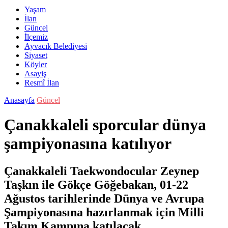
Yaşam
İlan
Güncel
İlçemiz
Ayvacık Belediyesi
Siyaset
Köyler
Asayiş
Resmî İlan
Anasayfa
Güncel
Çanakkaleli sporcular dünya
şampiyonasına katılıyor
Çanakkaleli Taekwondocular Zeynep
Taşkın ile Gökçe Göğebakan, 01-22
Ağustos tarihlerinde Dünya ve Avrupa
Şampiyonasına hazırlanmak için Milli
Takım Kampına katılacak.