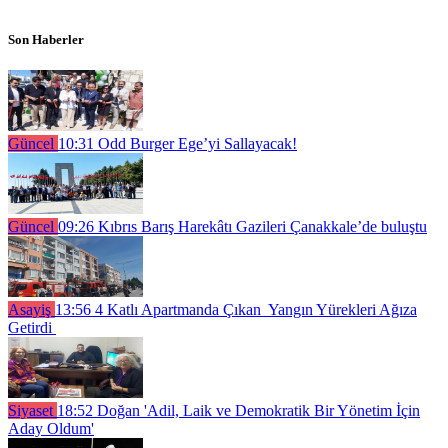
Son Haberler
Güncel
10:31
Odd Burger Ege’yi Sallayacak!
Güncel
09:26
Kıbrıs Barış Harekâtı Gazileri Çanakkale’de buluştu
Asayiş
13:56
4 Katlı Apartmanda Çıkan Yangın Yürekleri Ağıza
Getirdi
Siyaset
18:52
Doğan 'Adil, Laik ve Demokratik Bir Yönetim İçin
Aday Oldum'