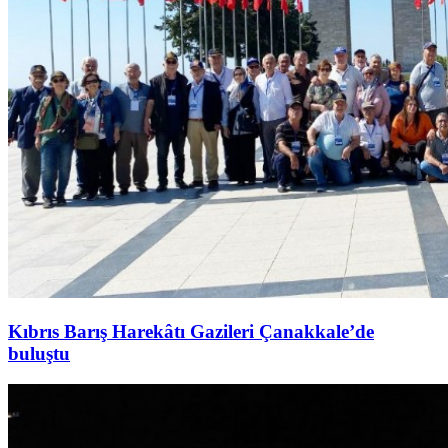
Kıbrıs Barış Harekâtı Gazileri Çanakkale’de
buluştu