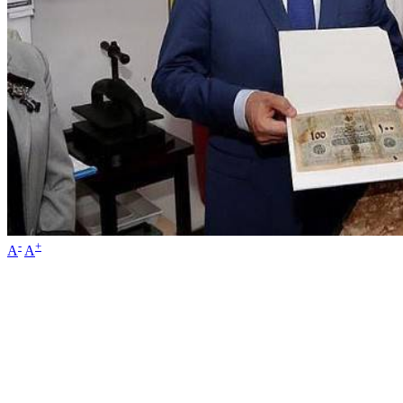
-
+
A
A