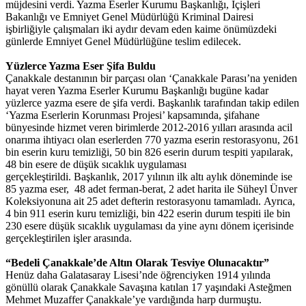
müjdesini verdi. Yazma Eserler Kurumu Başkanlığı, İçişleri
Bakanlığı ve Emniyet Genel Müdürlüğü Kriminal Dairesi
işbirliğiyle çalışmaları iki aydır devam eden kaime önümüzdeki
günlerde Emniyet Genel Müdürlüğüne teslim edilecek.
Yüzlerce Yazma Eser Şifa Buldu
Çanakkale destanının bir parçası olan ‘Çanakkale Parası’na yeniden
hayat veren Yazma Eserler Kurumu Başkanlığı bugüne kadar
yüzlerce yazma esere de şifa verdi. Başkanlık tarafından takip edilen
‘Yazma Eserlerin Korunması Projesi’ kapsamında, şifahane
bünyesinde hizmet veren birimlerde 2012-2016 yılları arasında acil
onarıma ihtiyacı olan eserlerden 770 yazma eserin restorasyonu, 261
bin eserin kuru temizliği, 50 bin 826 eserin durum tespiti yapılarak,
48 bin esere de düşük sıcaklık uygulaması
gerçekleştirildi. Başkanlık, 2017 yılının ilk altı aylık döneminde ise
85 yazma eser, 48 adet ferman-berat, 2 adet harita ile Süheyl Ünver
Koleksiyonuna ait 25 adet defterin restorasyonu tamamladı. Ayrıca,
4 bin 911 eserin kuru temizliği, bin 422 eserin durum tespiti ile bin
230 esere düşük sıcaklık uygulaması da yine aynı dönem içerisinde
gerçekleştirilen işler arasında.
“Bedeli Çanakkale’de Altın Olarak Tesviye Olunacaktır”
Henüz daha Galatasaray Lisesi’nde öğrenciyken 1914 yılında
gönüllü olarak Çanakkale Savaşına katılan 17 yaşındaki Asteğmen
Mehmet Muzaffer Çanakkale’ye vardığında harp durmuştu.