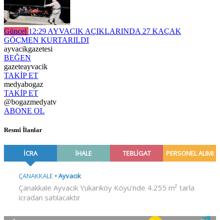
Güncel
12:29
AYVACIK AÇIKLARINDA 27 KAÇAK
GÖÇMEN KURTARILDI
ayvacikgazetesi
BEĞEN
gazeteayvacik
TAKİP ET
medyabogaz
TAKİP ET
@bogazmedyatv
ABONE OL
Resmî İlanlar