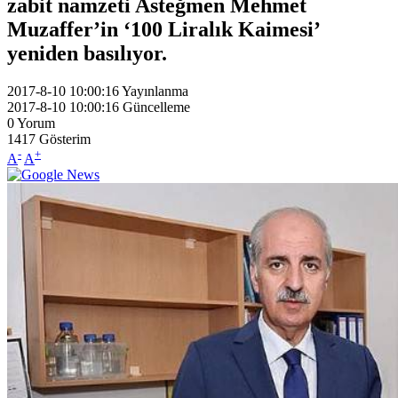
zabit namzeti Asteğmen Mehmet
Muzaffer’in ‘100 Liralık Kaimesi’
yeniden basılıyor.
2017-8-10 10:00:16
Yayınlanma
2017-8-10 10:00:16
Güncelleme
0
Yorum
1417
Gösterim
-
+
A
A