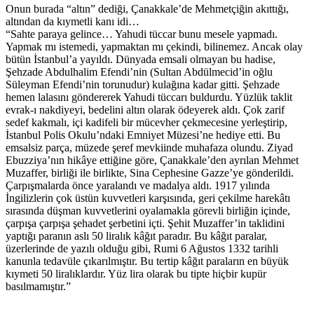
Onun burada “altın” dediği, Çanakkale’de Mehmetçiğin akıttığı,
altından da kıymetli kanı idi…
“Sahte paraya gelince… Yahudi tüccar bunu mesele yapmadı.
Yapmak mı istemedi, yapmaktan mı çekindi, bilinemez. Ancak olay
bütün İstanbul’a yayıldı. Dünyada emsali olmayan bu hadise,
Şehzade Abdulhalim Efendi’nin (Sultan Abdülmecid’in oğlu
Süleyman Efendi’nin torunudur) kulağına kadar gitti. Şehzade
hemen lalasını göndererek Yahudi tüccarı buldurdu. Yüzlük taklit
evrak-ı nakdiyeyi, bedelini altın olarak ödeyerek aldı. Çok zarif
sedef kakmalı, içi kadifeli bir mücevher çekmecesine yerleştirip,
İstanbul Polis Okulu’ndaki Emniyet Müzesi’ne hediye etti. Bu
emsalsiz parça, müzede şeref mevkiinde muhafaza olundu. Ziyad
Ebuzziya’nın hikâye ettiğine göre, Çanakkale’den ayrılan Mehmet
Muzaffer, birliği ile birlikte, Sina Cephesine Gazze’ye gönderildi.
Çarpışmalarda önce yaralandı ve madalya aldı. 1917 yılında
İngilizlerin çok üstün kuvvetleri karşısında, geri çekilme harekâtı
sırasında düşman kuvvetlerini oyalamakla görevli birliğin içinde,
çarpışa çarpışa şehadet şerbetini içti. Şehit Muzaffer’in taklidini
yaptığı paranın aslı 50 liralık kâğıt paradır. Bu kâğıt paralar,
üzerlerinde de yazılı olduğu gibi, Rumi 6 Ağustos 1332 tarihli
kanunla tedavüle çıkarılmıştır. Bu tertip kâğıt paraların en büyük
kıymeti 50 liralıklardır. Yüz lira olarak bu tipte hiçbir kupür
basılmamıştır.”