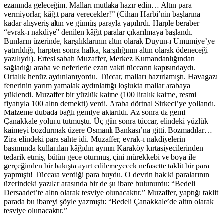
ezanında geleceğim. Malları mutlaka hazır edin… Altın para
vermiyorlar, kâğıt para verecekler!’’ (Cihan Harbi’nin başlarına
kadar alışveriş altın ve gümüş parayla yapılırdı. Harple beraber
“evrak-ı nakdiye” denilen kâğıt paralar çıkarılmaya başlandı.
Bunların üzerinde, karşılıklarının altın olarak Duyun-ı Umumiye’ye
yatırıldığı, harpten sonra halka, karşılığının altın olarak ödeneceği
yazılıydı). Ertesi sabah Muzaffer, Merkez Kumandanlığından
sağladığı araba ve neferlerle ezan vakti tüccarın kapısındaydı.
Ortalık henüz aydınlanıyordu. Tüccar, malları hazırlamıştı. Havagazı
fenerinin yarım yamalak aydınlattığı loşlukta mallar arabaya
yüklendi. Muzaffer bir yüzlük kaime (100 liralık kaime, resmi
fiyatıyla 100 altın demekti) verdi. Araba dörtnal Sirkeci’ye yollandı.
Malzeme dubada bağlı gemiye aktarıldı. Az sonra da gemi
Çanakkale yolunu tutmuştu. Üç gün sonra tüccar, elindeki yüzlük
kaimeyi bozdurmak üzere Osmanlı Bankası’na gitti. Bozmadılar…
Zira elindeki para sahte idi. Muzaffer, evrak-ı nakdiyelerin
basımında kullanılan kâğıdın aynını Karaköy kırtasiyecilerinden
tedarik etmiş, bütün gece oturmuş, çini mürekkebi ve boya ile
gerçeğinden bir bakışta ayırt edilemeyecek nefasette taklit bir para
yapmıştı! Tüccara verdiği para buydu. O devrin hakiki paralarının
üzerindeki yazılar arasında bir de şu ibare bulunurdu: “Bedeli
Dersaadet’te altın olarak tesviye olunacaktır.” Muzaffer, yaptığı taklit
parada bu ibareyi şöyle yazmıştı: “Bedeli Çanakkale’de altın olarak
tesviye olunacaktır.”