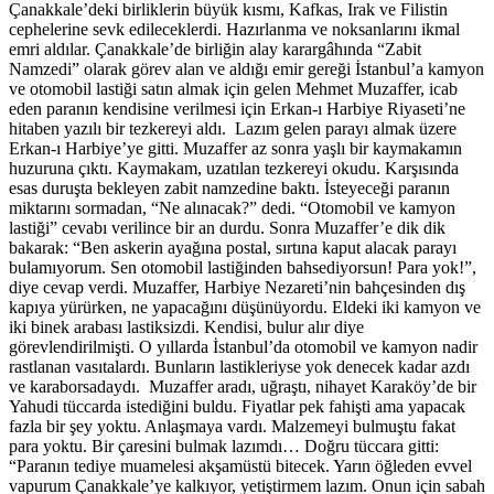
Çanakkale’deki birliklerin büyük kısmı, Kafkas, Irak ve Filistin
cephelerine sevk edileceklerdi. Hazırlanma ve noksanlarını ikmal
emri aldılar. Çanakkale’de birliğin alay karargâhında “Zabit
Namzedi” olarak görev alan ve aldığı emir gereği İstanbul’a kamyon
ve otomobil lastiği satın almak için gelen Mehmet Muzaffer, icab
eden paranın kendisine verilmesi için Erkan-ı Harbiye Riyaseti’ne
hitaben yazılı bir tezkereyi aldı. Lazım gelen parayı almak üzere
Erkan-ı Harbiye’ye gitti. Muzaffer az sonra yaşlı bir kaymakamın
huzuruna çıktı. Kaymakam, uzatılan tezkereyi okudu. Karşısında
esas duruşta bekleyen zabit namzedine baktı. İsteyeceği paranın
miktarını sormadan, “Ne alınacak?” dedi. “Otomobil ve kamyon
lastiği” cevabı verilince bir an durdu. Sonra Muzaffer’e dik dik
bakarak: “Ben askerin ayağına postal, sırtına kaput alacak parayı
bulamıyorum. Sen otomobil lastiğinden bahsediyorsun! Para yok!”,
diye cevap verdi. Muzaffer, Harbiye Nezareti’nin bahçesinden dış
kapıya yürürken, ne yapacağını düşünüyordu. Eldeki iki kamyon ve
iki binek arabası lastiksizdi. Kendisi, bulur alır diye
görevlendirilmişti. O yıllarda İstanbul’da otomobil ve kamyon nadir
rastlanan vasıtalardı. Bunların lastikleriyse yok denecek kadar azdı
ve karaborsadaydı. Muzaffer aradı, uğraştı, nihayet Karaköy’de bir
Yahudi tüccarda istediğini buldu. Fiyatlar pek fahişti ama yapacak
fazla bir şey yoktu. Anlaşmaya vardı. Malzemeyi bulmuştu fakat
para yoktu. Bir çaresini bulmak lazımdı… Doğru tüccara gitti:
“Paranın tediye muamelesi akşamüstü bitecek. Yarın öğleden evvel
vapurum Çanakkale’ye kalkıyor, yetiştirmem lazım. Onun için sabah