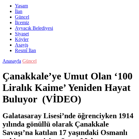
Yaşam
İlan
Güncel
İlçemiz
Ayvacık Belediyesi
Siyaset
Köyler
Asayiş
Resmî İlan
Anasayfa
Güncel
Çanakkale’ye Umut Olan ‘100
Liralık Kaime’ Yeniden Hayat
Buluyor (VİDEO)
Galatasaray Lisesi’nde öğrenciyken 1914
yılında gönüllü olarak Çanakkale
Savaşı’na katılan 17 yaşındaki Osmanlı