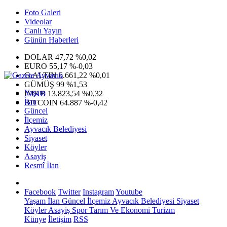
Foto Galeri
Videolar
Canlı Yayın
Günün Haberleri
DOLAR
47,72
%0,02
EURO
55,17
%-0,03
G.ALTIN
6.661,22
%0,01
GÜMÜŞ
99
%1,53
Yaşam
IMKB
13.823,54
%0,32
İlan
BITCOIN
64.887
%-0,42
Güncel
İlçemiz
Ayvacık Belediyesi
Siyaset
Köyler
Asayiş
Resmî İlan
Facebook
Twitter
Instagram
Youtube
Yaşam
İlan
Güncel
İlçemiz
Ayvacık Belediyesi
Siyaset
Köyler
Asayiş
Spor
Tarım Ve Ekonomi
Turizm
Künye
İletişim
RSS