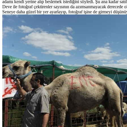
adamı kendi yerine alıp beslemek istediğini söyledi. Şu ana kadar satıl
Deve ile fotoğraf çektirenler sayısının da azımsanmayacak derecede ol
Seneye daha güzel bir yer ayarlayıp, fotoğraf işine de girmeyi düşün