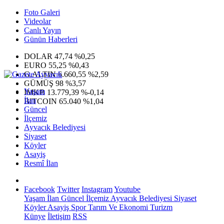
Foto Galeri
Videolar
Canlı Yayın
Günün Haberleri
DOLAR
47,74
%0,25
EURO
55,25
%0,43
G.ALTIN
6.660,55
%2,59
GÜMÜŞ
98
%3,57
Yaşam
IMKB
13.779,39
%-0,14
İlan
BITCOIN
65.040
%1,04
Güncel
İlçemiz
Ayvacık Belediyesi
Siyaset
Köyler
Asayiş
Resmî İlan
Facebook
Twitter
Instagram
Youtube
Yaşam
İlan
Güncel
İlçemiz
Ayvacık Belediyesi
Siyaset
Köyler
Asayiş
Spor
Tarım Ve Ekonomi
Turizm
Künye
İletişim
RSS