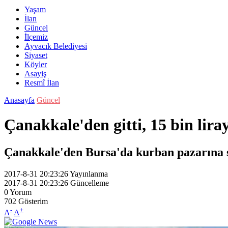
Yaşam
İlan
Güncel
İlçemiz
Ayvacık Belediyesi
Siyaset
Köyler
Asayiş
Resmî İlan
Anasayfa
Güncel
Çanakkale'den gitti, 15 bin liray
Çanakkale'den Bursa'da kurban pazarına sa
2017-8-31 20:23:26
Yayınlanma
2017-8-31 20:23:26
Güncelleme
0
Yorum
702
Gösterim
-
+
A
A