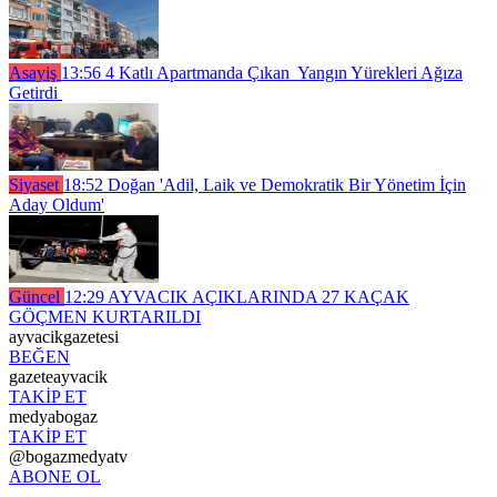
Asayiş
13:56
4 Katlı Apartmanda Çıkan Yangın Yürekleri Ağıza
Getirdi
Siyaset
18:52
Doğan 'Adil, Laik ve Demokratik Bir Yönetim İçin
Aday Oldum'
Güncel
12:29
AYVACIK AÇIKLARINDA 27 KAÇAK
GÖÇMEN KURTARILDI
ayvacikgazetesi
BEĞEN
gazeteayvacik
TAKİP ET
medyabogaz
TAKİP ET
@bogazmedyatv
ABONE OL