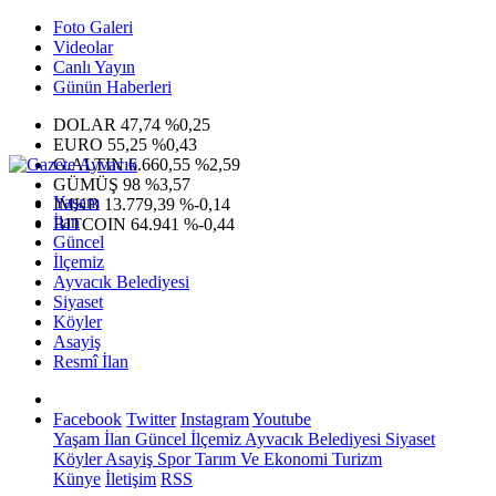
Foto Galeri
Videolar
Canlı Yayın
Günün Haberleri
DOLAR
47,74
%0,25
EURO
55,25
%0,43
G.ALTIN
6.660,55
%2,59
GÜMÜŞ
98
%3,57
Yaşam
IMKB
13.779,39
%-0,14
İlan
BITCOIN
64.941
%-0,44
Güncel
İlçemiz
Ayvacık Belediyesi
Siyaset
Köyler
Asayiş
Resmî İlan
Facebook
Twitter
Instagram
Youtube
Yaşam
İlan
Güncel
İlçemiz
Ayvacık Belediyesi
Siyaset
Köyler
Asayiş
Spor
Tarım Ve Ekonomi
Turizm
Künye
İletişim
RSS