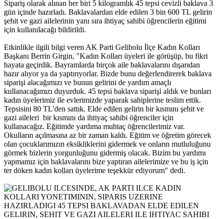
Sipariş olarak alınan her biri 5 kilogramlık 45 tepsi cevizli baklava 3
gün içinde hazırladı. Baklavalardan elde edilen 3 bin 600 TL gelirin
şehit ve gazi ailelerinin yanı sıra ihtiyaç sahibi öğrencilerin eğitimi
için kullanılacağı bildirildi.
Etkinlikle ilgili bilgi veren AK Parti Gelibolu İlçe Kadın Kolları
Başkanı Berrin Girgin, "Kadın Kolları üyeleri ile görüşüp, bu fikri
hayata geçirdik. Bayramlarda birçok aile baklavalarını dışarıdan
hazır alıyor ya da yaptırıyorlar. Bizde bunu değerlendirerek baklava
siparişi alacağımızı ve bunun gelirini de yardım amaçlı
kullanacağımızı duyurduk. 45 tepsi baklava siparişi aldık ve bunları
kadın üyelerimiz ile evlerimizde yaparak sahiplerine teslim ettik.
Tepsisini 80 TL'den sattık. Elde edilen gelirin bir kısmını şehit ve
gazi aileleri bir kısmını da ihtiyaç sahibi öğrenciler için
kullanacağız. Eğitimde yardıma muhtaç öğrencilerimiz var.
Okulların açılmasına az bir zaman kaldı. Eğitim ve öğretim görecek
olan çocuklarımızın eksikliklerini gidermek ve onların mutluluğunu
görmek bizlerin yorgunluğunu gidermiş olacak. Bizim bu yardımı
yapmamız için baklavalarını bize yaptıran ailelerimize ve bu iş için
ter döken kadın kolları üyelerime teşekkür ediyorum" dedi.