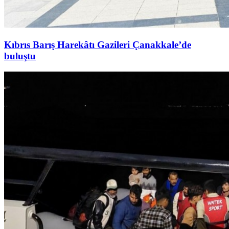
Kıbrıs Barış Harekâtı Gazileri Çanakkale’de
buluştu