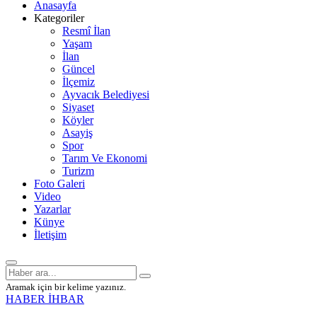
Anasayfa
Kategoriler
Resmî İlan
Yaşam
İlan
Güncel
İlçemiz
Ayvacık Belediyesi
Siyaset
Köyler
Asayiş
Spor
Tarım Ve Ekonomi
Turizm
Foto Galeri
Video
Yazarlar
Künye
İletişim
Aramak için bir kelime yazınız.
HABER İHBAR