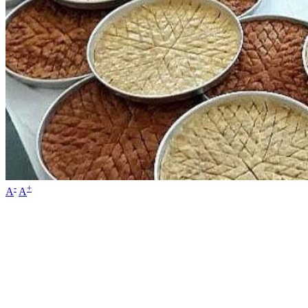
-
+
A
A