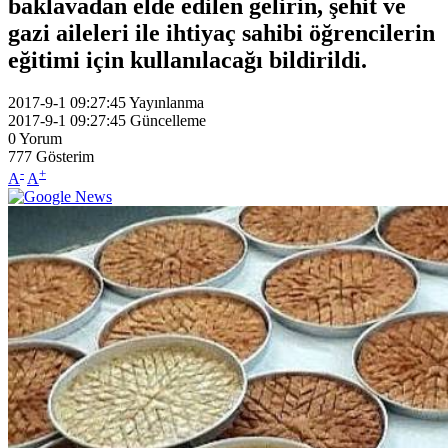
baklavadan elde edilen gelirin, şehit ve
gazi aileleri ile ihtiyaç sahibi öğrencilerin
eğitimi için kullanılacağı bildirildi.
2017-9-1 09:27:45
Yayınlanma
2017-9-1 09:27:45
Güncelleme
0
Yorum
777
Gösterim
-
+
A
A