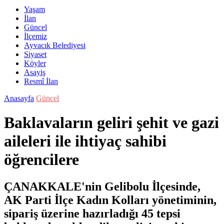
Yaşam
İlan
Güncel
İlçemiz
Ayvacık Belediyesi
Siyaset
Köyler
Asayiş
Resmî İlan
Anasayfa
Güncel
Baklavaların geliri şehit ve gazi
aileleri ile ihtiyaç sahibi
öğrencilere
ÇANAKKALE'nin Gelibolu İlçesinde,
AK Parti İlçe Kadın Kolları yönetiminin,
sipariş üzerine hazırladığı 45 tepsi