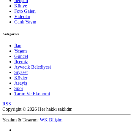
İletişim
Künye
Foto Galeri
Videolar
Canlı Yayın
Kategoriler
İlan
Yaşam
Güncel
İlçemiz
Ayvacık Belediyesi
Siyaset
Köyler
Asayiş
Spor
Tarım Ve Ekonomi
RSS
Copyright © 2026 Her hakkı saklıdır.
Yazılım & Tasarım:
WK Bilişim