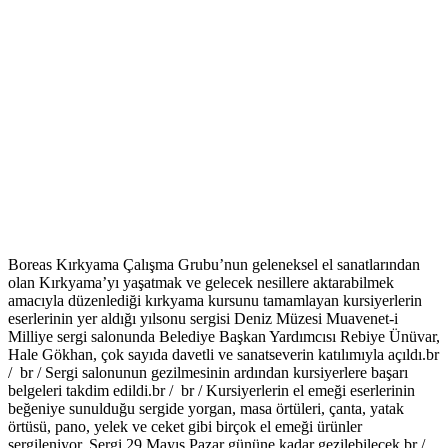
Boreas Kırkyama Çalışma Grubu’nun geleneksel el sanatlarından
olan Kırkyama’yı yaşatmak ve gelecek nesillere aktarabilmek
amacıyla düzenlediği kırkyama kursunu tamamlayan kursiyerlerin
eserlerinin yer aldığı yılsonu sergisi Deniz Müzesi Muavenet-i
Milliye sergi salonunda Belediye Başkan Yardımcısı Rebiye Ünüvar,
Hale Gökhan, çok sayıda davetli ve sanatseverin katılımıyla açıldı.br
/ br / Sergi salonunun gezilmesinin ardından kursiyerlere başarı
belgeleri takdim edildi.br / br / Kursiyerlerin el emeği eserlerinin
beğeniye sunulduğu sergide yorgan, masa örtüleri, çanta, yatak
örtüsü, pano, yelek ve ceket gibi birçok el emeği ürünler
sergileniyor. Sergi 29 Mayıs Pazar gününe kadar gezilebilecek.br /