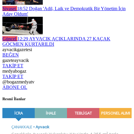
Siyaset
18:52
Doğan 'Adil, Laik ve Demokratik Bir Yönetim İçin
Aday Oldum'
Güncel
12:29
AYVACIK AÇIKLARINDA 27 KAÇAK
GÖÇMEN KURTARILDI
ayvacikgazetesi
BEĞEN
gazeteayvacik
TAKİP ET
medyabogaz
TAKİP ET
@bogazmedyatv
ABONE OL
Resmî İlanlar