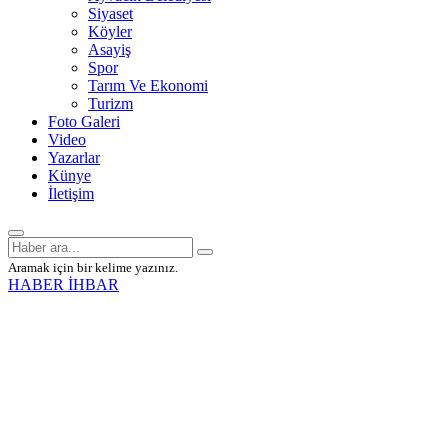
Siyaset
Köyler
Asayiş
Spor
Tarım Ve Ekonomi
Turizm
Foto Galeri
Video
Yazarlar
Künye
İletişim
Aramak için bir kelime yazınız.
HABER İHBAR