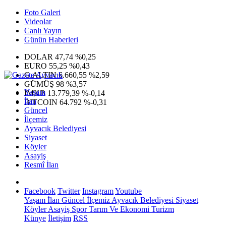
Foto Galeri
Videolar
Canlı Yayın
Günün Haberleri
DOLAR
47,74
%0,25
EURO
55,25
%0,43
G.ALTIN
6.660,55
%2,59
GÜMÜŞ
98
%3,57
Yaşam
IMKB
13.779,39
%-0,14
İlan
BITCOIN
64.792
%-0,31
Güncel
İlçemiz
Ayvacık Belediyesi
Siyaset
Köyler
Asayiş
Resmî İlan
Facebook
Twitter
Instagram
Youtube
Yaşam
İlan
Güncel
İlçemiz
Ayvacık Belediyesi
Siyaset
Köyler
Asayiş
Spor
Tarım Ve Ekonomi
Turizm
Künye
İletişim
RSS