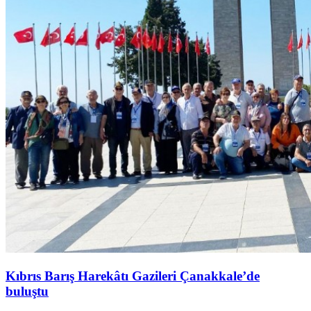
Kıbrıs Barış Harekâtı Gazileri Çanakkale’de
buluştu