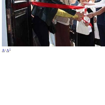
-
+
A
A