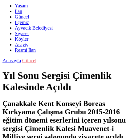
Yaşam
İlan
Güncel
İlçemiz
Ayvacık Belediyesi
Siyaset
Köyler
Asayiş
Resmî İlan
Anasayfa
Güncel
Yıl Sonu Sergisi Çimenlik
Kalesinde Açıldı
Çanakkale Kent Konseyi Boreas
Kırkyama Çalışma Grubu 2015-2016
eğitim dönemi eserlerini içeren yılsonu
sergisi Çimenlik Kalesi Muavenet-i
Milliye sergi salonunda ziyarete açıldı.