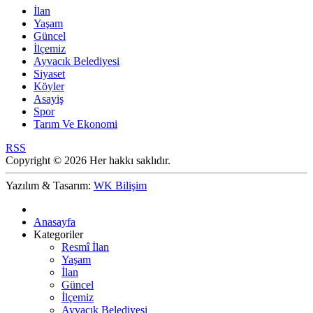
İlan
Yaşam
Güncel
İlçemiz
Ayvacık Belediyesi
Siyaset
Köyler
Asayiş
Spor
Tarım Ve Ekonomi
RSS
Copyright © 2026 Her hakkı saklıdır.
Yazılım & Tasarım:
WK Bilişim
Anasayfa
Kategoriler
Resmî İlan
Yaşam
İlan
Güncel
İlçemiz
Ayvacık Belediyesi