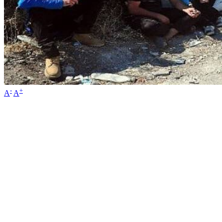
-
+
A
A