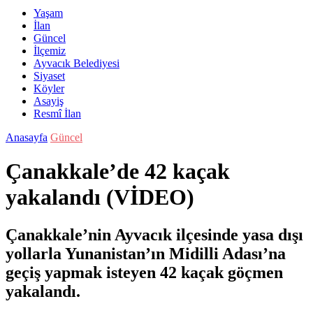
Yaşam
İlan
Güncel
İlçemiz
Ayvacık Belediyesi
Siyaset
Köyler
Asayiş
Resmî İlan
Anasayfa
Güncel
Çanakkale’de 42 kaçak
yakalandı (VİDEO)
Çanakkale’nin Ayvacık ilçesinde yasa dışı
yollarla Yunanistan’ın Midilli Adası’na
geçiş yapmak isteyen 42 kaçak göçmen
yakalandı.