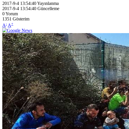
2017-9-4 13:54:40
Yayınlanma
2017-9-4 13:54:40
Güncelleme
0
Yorum
1351
Gösterim
-
+
A
A