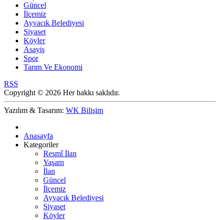
Güncel
İlçemiz
Ayvacık Belediyesi
Siyaset
Köyler
Asayiş
Spor
Tarım Ve Ekonomi
RSS
Copyright © 2026 Her hakkı saklıdır.
Yazılım & Tasarım:
WK Bilişim
Anasayfa
Kategoriler
Resmî İlan
Yaşam
İlan
Güncel
İlçemiz
Ayvacık Belediyesi
Siyaset
Köyler