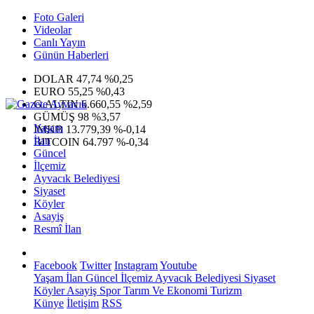
Foto Galeri
Videolar
Canlı Yayın
Günün Haberleri
DOLAR
47,74
%0,25
EURO
55,25
%0,43
G.ALTIN
6.660,55
%2,59
GÜMÜŞ
98
%3,57
Yaşam
IMKB
13.779,39
%-0,14
İlan
BITCOIN
64.797
%-0,34
Güncel
İlçemiz
Ayvacık Belediyesi
Siyaset
Köyler
Asayiş
Resmî İlan
Facebook
Twitter
Instagram
Youtube
Yaşam
İlan
Güncel
İlçemiz
Ayvacık Belediyesi
Siyaset
Köyler
Asayiş
Spor
Tarım Ve Ekonomi
Turizm
Künye
İletişim
RSS