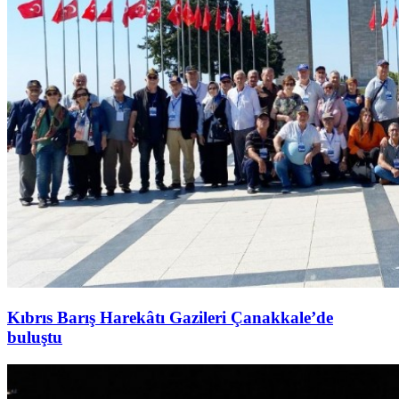
Kıbrıs Barış Harekâtı Gazileri Çanakkale’de
buluştu