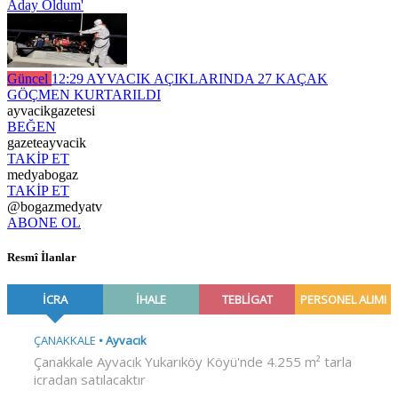
Aday Oldum'
Güncel
12:29
AYVACIK AÇIKLARINDA 27 KAÇAK
GÖÇMEN KURTARILDI
ayvacikgazetesi
BEĞEN
gazeteayvacik
TAKİP ET
medyabogaz
TAKİP ET
@bogazmedyatv
ABONE OL
Resmî İlanlar