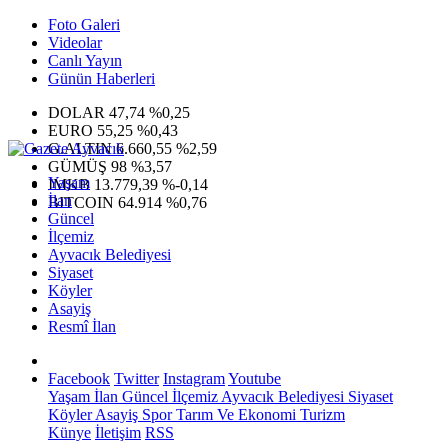
Foto Galeri
Videolar
Canlı Yayın
Günün Haberleri
DOLAR
47,74
%0,25
EURO
55,25
%0,43
G.ALTIN
6.660,55
%2,59
GÜMÜŞ
98
%3,57
Yaşam
IMKB
13.779,39
%-0,14
İlan
BITCOIN
64.914
%0,76
Güncel
İlçemiz
Ayvacık Belediyesi
Siyaset
Köyler
Asayiş
Resmî İlan
Facebook
Twitter
Instagram
Youtube
Yaşam
İlan
Güncel
İlçemiz
Ayvacık Belediyesi
Siyaset
Köyler
Asayiş
Spor
Tarım Ve Ekonomi
Turizm
Künye
İletişim
RSS