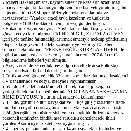
? İçişleri Bakanlığımızca, bayram süresince kazaların azaltılması
amacıyla yoğun bir kamuoyu bilgilendirme faaliyeti yürütülmüş, bu
kapsamda tüm GSM operatörleriyle mola noktalarında ve
navigasyonlar (Yandex) aracılığıyla kazaların yoğunlaştığı
bölgelerde (1.800 noktada) uyarıcı mesaj gönderilmiştir.
? Bakanımız Sayın Süleyman Soylu tarafından, köşe yazarları ve
görsel medya kurumlarına ‘FRENE DEĞİL, KURALA GÜVEN’
içeriğiyle trafikte farkındalığı artırmak amacıyla mektup gönderilmiş
olup; 17 köşe yazarı 31 defa köşesinde yer vermiş, 10 haber
sunucusu ekranlarında ‘FRENE DEĞİL, KURALA GÜVEN’ ile
ilgili kampanyaya destek vermiş, ana haberlerde 207 defa trafik
bilgilendirme haberleri yer almıştır.
? Araç içerisinde kemer takmayla ilgili (özellikle arka koltukta)
sosyal medyada farkındalık oluşturulmuştur.
? Trafik güvenliğine yönelik 33 kamu spotu hazırlanmış, ulusal/yerel
TV kanallarında ve sosyal medyada yayınlanmıştır.
? 69 ilde 291 adet maket/model trafik ekip aracı güzergâha
yerleştirilerek trafik denetimlerinde ALGILANAN YAKALANMA
RİSKİ DUYGUSU’nu artırmak amacıyla kullanılmıştır.
? 81 ilde, görünür bütün kavşaklar ve il, ilçe giriş çıkışlarında trafik
kurallarına uyulmasını sağlamak amacıyla uyarıcı afişler asılmıştır.
? 24 güzergâhta otobüslere sivil yolcu olarak bindirilen 24 merkez
personeli tarafından bindiği araç sürücüsü denetlenerek, ihlali
görülen 9 sürücüye 12 adet ceza uygulanmıştır.
? 41 merkez personelinden oluşan 14 ayrı sivil ekip, tedbirleri ve