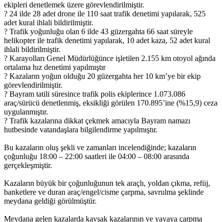
ekipleri denetlemek üzere görevlendirilmiştir.
? 24 ilde 28 adet drone ile 110 saat trafik denetimi yapılarak, 525
adet kural ihlali bildirilmiştir.
? Trafik yoğunluğu olan 6 ilde 43 güzergahta 66 saat süreyle
helikopter ile trafik denetimi yapılarak, 10 adet kaza, 52 adet kural
ihlali bildirilmiştir.
? Karayolları Genel Müdürlüğünce işletilen 2.155 km otoyol ağında
ortalama hız denetimi yapılmıştır
? Kazaların yoğun olduğu 20 güzergahta her 10 km’ye bir ekip
görevlendirilmiştir.
? Bayram tatili süresince trafik polis ekiplerince 1.073.086
araç/sürücü denetlenmiş, eksikliği görülen 170.895’ine (%15,9) ceza
uygulanmıştır.
? Trafik kazalarına dikkat çekmek amacıyla Bayram namazı
hutbesinde vatandaşlara bilgilendirme yapılmıştır.
Bu kazaların oluş şekli ve zamanları incelendiğinde; kazaların
çoğunluğu 18:00 – 22:00 saatleri ile 04:00 – 08:00 arasında
gerçekleşmiştir.
Kazaların büyük bir çoğunluğunun tek araçlı, yoldan çıkma, refüj,
banketlere ve duran araç/engel/cisme çarpma, savrulma şeklinde
meydana geldiği görülmüştür.
Meydana gelen kazalarda kavşak kazalarının ve yayaya çarpma