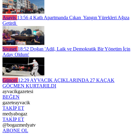
Asayiş
13:56
4 Katlı Apartmanda Çıkan Yangın Yürekleri Ağıza
Getirdi
Siyaset
18:52
Doğan 'Adil, Laik ve Demokratik Bir Yönetim İçin
Aday Oldum'
Güncel
12:29
AYVACIK AÇIKLARINDA 27 KAÇAK
GÖÇMEN KURTARILDI
ayvacikgazetesi
BEĞEN
gazeteayvacik
TAKİP ET
medyabogaz
TAKİP ET
@bogazmedyatv
ABONE OL