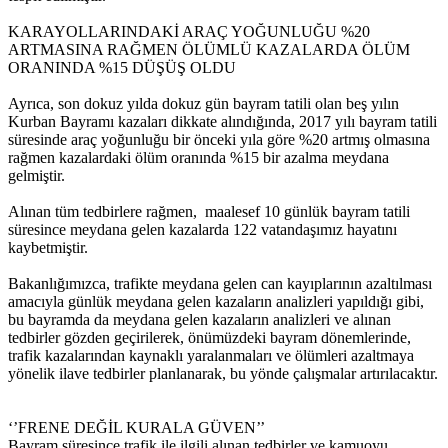
KARAYOLLARINDAKİ ARAÇ YOĞUNLUĞU %20
ARTMASINA RAĞMEN ÖLÜMLÜ KAZALARDA ÖLÜM
ORANINDA %15 DÜŞÜŞ OLDU
Ayrıca, son dokuz yılda dokuz gün bayram tatili olan beş yılın
Kurban Bayramı kazaları dikkate alındığında, 2017 yılı bayram tatili
süresinde araç yoğunluğu bir önceki yıla göre %20 artmış olmasına
rağmen kazalardaki ölüm oranında %15 bir azalma meydana
gelmiştir.
Alınan tüm tedbirlere rağmen, maalesef 10 günlük bayram tatili
süresince meydana gelen kazalarda 122 vatandaşımız hayatını
kaybetmiştir.
Bakanlığımızca, trafikte meydana gelen can kayıplarının azaltılması
amacıyla günlük meydana gelen kazaların analizleri yapıldığı gibi,
bu bayramda da meydana gelen kazaların analizleri ve alınan
tedbirler gözden geçirilerek, önümüzdeki bayram dönemlerinde,
trafik kazalarından kaynaklı yaralanmaları ve ölümleri azaltmaya
yönelik ilave tedbirler planlanarak, bu yönde çalışmalar artırılacaktır.
‘’FRENE DEĞİL KURALA GÜVEN’’
Bayram süresince trafik ile ilgili alınan tedbirler ve kamuoyu