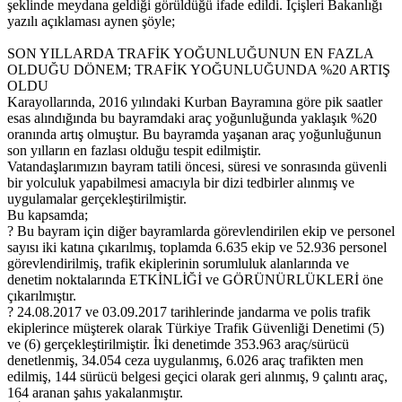
şeklinde meydana geldiği görüldüğü ifade edildi. İçişleri Bakanlığı
yazılı açıklaması aynen şöyle;
SON YILLARDA TRAFİK YOĞUNLUĞUNUN EN FAZLA
OLDUĞU DÖNEM; TRAFİK YOĞUNLUĞUNDA %20 ARTIŞ
OLDU
Karayollarında, 2016 yılındaki Kurban Bayramına göre pik saatler
esas alındığında bu bayramdaki araç yoğunluğunda yaklaşık %20
oranında artış olmuştur. Bu bayramda yaşanan araç yoğunluğunun
son yılların en fazlası olduğu tespit edilmiştir.
Vatandaşlarımızın bayram tatili öncesi, süresi ve sonrasında güvenli
bir yolculuk yapabilmesi amacıyla bir dizi tedbirler alınmış ve
uygulamalar gerçekleştirilmiştir.
Bu kapsamda;
? Bu bayram için diğer bayramlarda görevlendirilen ekip ve personel
sayısı iki katına çıkarılmış, toplamda 6.635 ekip ve 52.936 personel
görevlendirilmiş, trafik ekiplerinin sorumluluk alanlarında ve
denetim noktalarında ETKİNLİĞİ ve GÖRÜNÜRLÜKLERİ öne
çıkarılmıştır.
? 24.08.2017 ve 03.09.2017 tarihlerinde jandarma ve polis trafik
ekiplerince müşterek olarak Türkiye Trafik Güvenliği Denetimi (5)
ve (6) gerçekleştirilmiştir. İki denetimde 353.963 araç/sürücü
denetlenmiş, 34.054 ceza uygulanmış, 6.026 araç trafikten men
edilmiş, 144 sürücü belgesi geçici olarak geri alınmış, 9 çalıntı araç,
164 aranan şahıs yakalanmıştır.