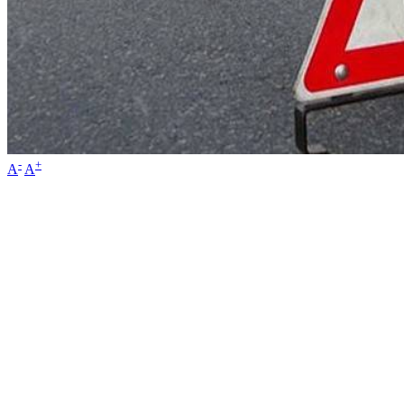
-
+
A
A