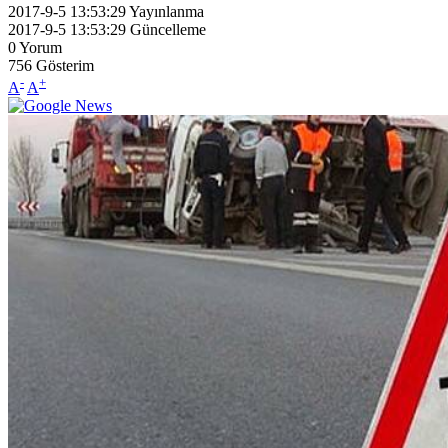
2017-9-5 13:53:29
Yayınlanma
2017-9-5 13:53:29
Güncelleme
0
Yorum
756
Gösterim
-
+
A
A