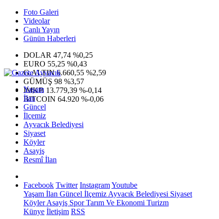
Foto Galeri
Videolar
Canlı Yayın
Günün Haberleri
DOLAR
47,74
%0,25
EURO
55,25
%0,43
G.ALTIN
6.660,55
%2,59
GÜMÜŞ
98
%3,57
Yaşam
IMKB
13.779,39
%-0,14
İlan
BITCOIN
64.920
%-0,06
Güncel
İlçemiz
Ayvacık Belediyesi
Siyaset
Köyler
Asayiş
Resmî İlan
Facebook
Twitter
Instagram
Youtube
Yaşam
İlan
Güncel
İlçemiz
Ayvacık Belediyesi
Siyaset
Köyler
Asayiş
Spor
Tarım Ve Ekonomi
Turizm
Künye
İletişim
RSS