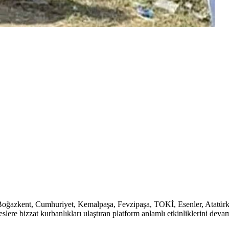
an Boğazkent, Cumhuriyet, Kemalpaşa, Fevzipaşa, TOKİ, Esenler, Atatürk
ere bizzat kurbanlıkları ulaştıran platform anlamlı etkinliklerini devam e