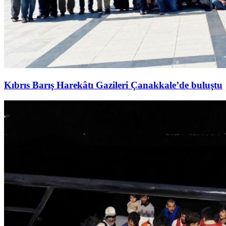
Kıbrıs Barış Harekâtı Gazileri Çanakkale’de buluştu