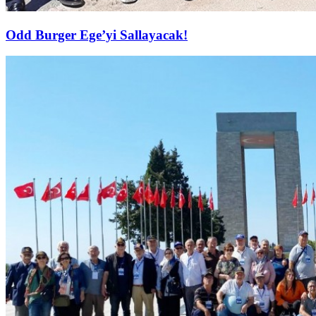
Odd Burger Ege’yi Sallayacak!