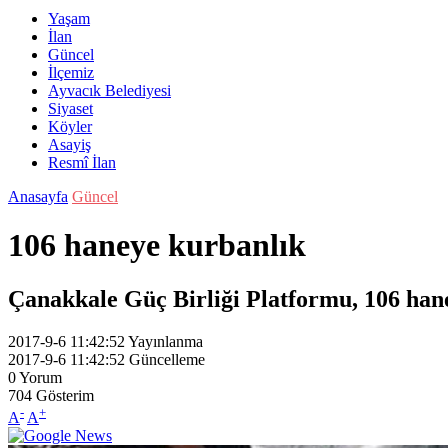
Yaşam
İlan
Güncel
İlçemiz
Ayvacık Belediyesi
Siyaset
Köyler
Asayiş
Resmî İlan
Anasayfa
Güncel
106 haneye kurbanlık
Çanakkale Güç Birliği Platformu, 106 hane
2017-9-6 11:42:52
Yayınlanma
2017-9-6 11:42:52
Güncelleme
0
Yorum
704
Gösterim
-
+
A
A