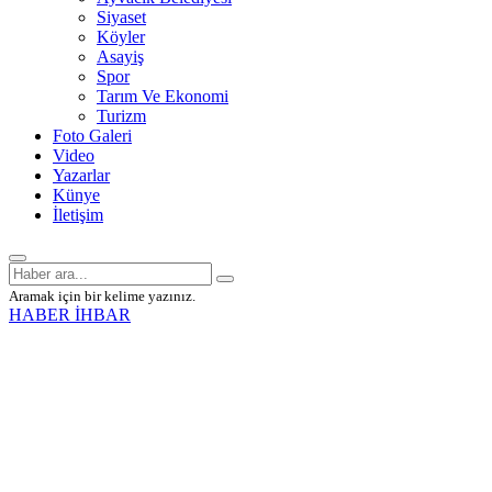
Siyaset
Köyler
Asayiş
Spor
Tarım Ve Ekonomi
Turizm
Foto Galeri
Video
Yazarlar
Künye
İletişim
Aramak için bir kelime yazınız.
HABER İHBAR