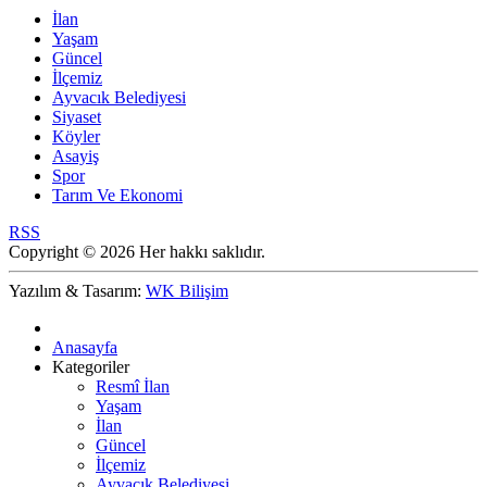
İlan
Yaşam
Güncel
İlçemiz
Ayvacık Belediyesi
Siyaset
Köyler
Asayiş
Spor
Tarım Ve Ekonomi
RSS
Copyright © 2026 Her hakkı saklıdır.
Yazılım & Tasarım:
WK Bilişim
Anasayfa
Kategoriler
Resmî İlan
Yaşam
İlan
Güncel
İlçemiz
Ayvacık Belediyesi