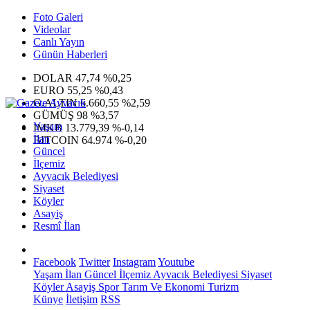
Foto Galeri
Videolar
Canlı Yayın
Günün Haberleri
DOLAR
47,74
%0,25
EURO
55,25
%0,43
G.ALTIN
6.660,55
%2,59
GÜMÜŞ
98
%3,57
Yaşam
IMKB
13.779,39
%-0,14
İlan
BITCOIN
64.974
%-0,20
Güncel
İlçemiz
Ayvacık Belediyesi
Siyaset
Köyler
Asayiş
Resmî İlan
Facebook
Twitter
Instagram
Youtube
Yaşam
İlan
Güncel
İlçemiz
Ayvacık Belediyesi
Siyaset
Köyler
Asayiş
Spor
Tarım Ve Ekonomi
Turizm
Künye
İletişim
RSS