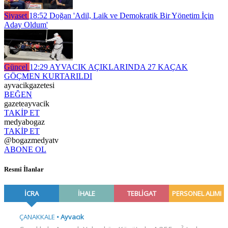
Siyaset
18:52
Doğan 'Adil, Laik ve Demokratik Bir Yönetim İçin
Aday Oldum'
Güncel
12:29
AYVACIK AÇIKLARINDA 27 KAÇAK
GÖÇMEN KURTARILDI
ayvacikgazetesi
BEĞEN
gazeteayvacik
TAKİP ET
medyabogaz
TAKİP ET
@bogazmedyatv
ABONE OL
Resmî İlanlar