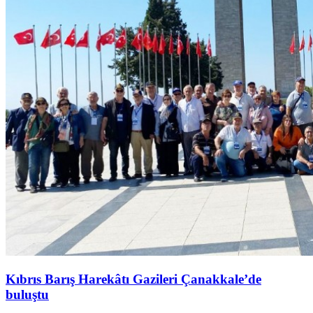
Kıbrıs Barış Harekâtı Gazileri Çanakkale’de
buluştu