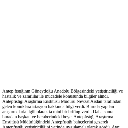
Antep fıstığının Güneydoğu Anadolu Bölgesindeki yetiştiriciliği ve
hastalık ve zararlılar ile mücadele konusunda bilgiler alındı.
Antepfıstığı Araştırma Enstitüsü Müdürü Nevzat Arslan tarafından
gelen konuklara istasyon hakkında bilgi verdi. Buruda yapılan
araştırmalarla ilgili olarak ta mini bir brifing verdi. Daha sonra
buradan başkan ve beraberindeki heyet Antepfıstığı Araştırma
Enstitüsü Müdürlüğündeki Antepfıstığı bahçelerini gezerek
Antepfıstığı yetiştiriciliğini yerinde uygulamalı olarak gördü. Aynı