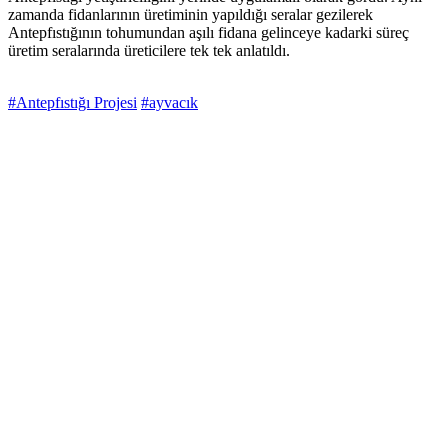
zamanda fidanlarının üretiminin yapıldığı seralar gezilerek
Antepfıstığının tohumundan aşılı fidana gelinceye kadarki süreç
üretim seralarında üreticilere tek tek anlatıldı.
#Antepfıstığı Projesi
#ayvacık