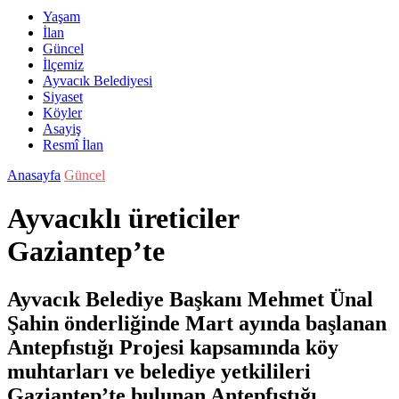
Yaşam
İlan
Güncel
İlçemiz
Ayvacık Belediyesi
Siyaset
Köyler
Asayiş
Resmî İlan
Anasayfa
Güncel
Ayvacıklı üreticiler
Gaziantep’te
Ayvacık Belediye Başkanı Mehmet Ünal
Şahin önderliğinde Mart ayında başlanan
Antepfıstığı Projesi kapsamında köy
muhtarları ve belediye yetkilileri
Gaziantep’te bulunan Antepfıstığı