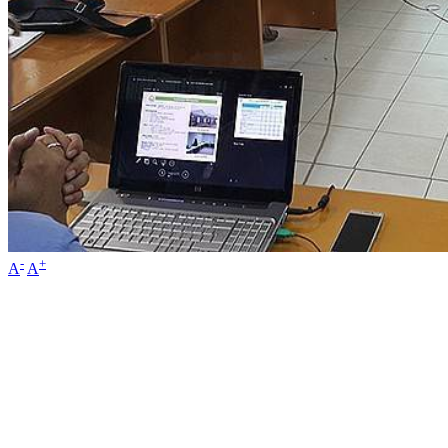
-
+
A
A