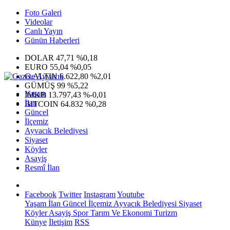
Foto Galeri
Videolar
Canlı Yayın
Günün Haberleri
DOLAR
47,71
%0,18
EURO
55,04
%0,05
G.ALTIN
6.622,80
%2,01
GÜMÜŞ
99
%5,22
Yaşam
IMKB
13.797,43
%-0,01
İlan
BITCOIN
64.832
%0,28
Güncel
İlçemiz
Ayvacık Belediyesi
Siyaset
Köyler
Asayiş
Resmî İlan
Facebook
Twitter
Instagram
Youtube
Yaşam
İlan
Güncel
İlçemiz
Ayvacık Belediyesi
Siyaset
Köyler
Asayiş
Spor
Tarım Ve Ekonomi
Turizm
Künye
İletişim
RSS