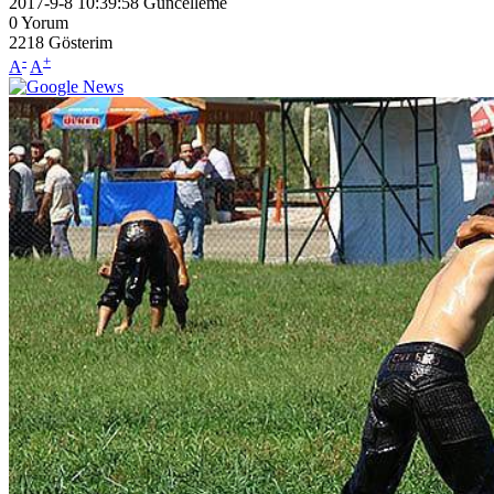
2017-9-8 10:39:58
Güncelleme
0
Yorum
2218
Gösterim
-
+
A
A