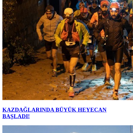
KAZDAĞLARINDA BÜYÜK HEYECAN
BAŞLADI!