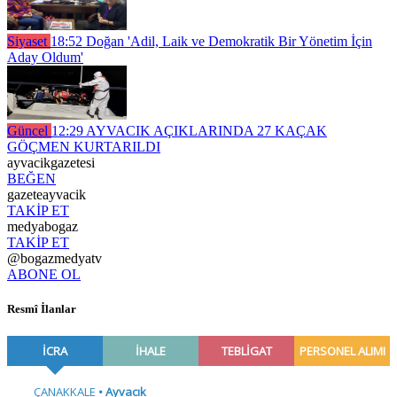
Siyaset
18:52
Doğan 'Adil, Laik ve Demokratik Bir Yönetim İçin
Aday Oldum'
Güncel
12:29
AYVACIK AÇIKLARINDA 27 KAÇAK
GÖÇMEN KURTARILDI
ayvacikgazetesi
BEĞEN
gazeteayvacik
TAKİP ET
medyabogaz
TAKİP ET
@bogazmedyatv
ABONE OL
Resmî İlanlar