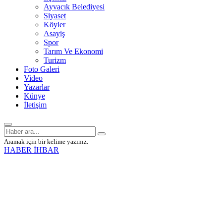
Ayvacık Belediyesi
Siyaset
Köyler
Asayiş
Spor
Tarım Ve Ekonomi
Turizm
Foto Galeri
Video
Yazarlar
Künye
İletişim
Aramak için bir kelime yazınız.
HABER İHBAR