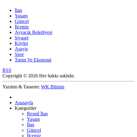
İlan
Yaşam
Güncel
İlçemiz
Ayvacık Belediyesi
Siyaset
Köyler
Asayiş
Spor
Tarım Ve Ekonomi
RSS
Copyright © 2026 Her hakkı saklıdır.
Yazılım & Tasarım:
WK Bilişim
Anasayfa
Kategoriler
Resmî İlan
Yaşam
İlan
Güncel
İlçemiz