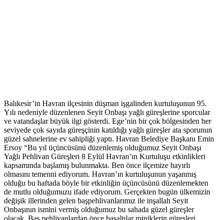
Balıkesir’in Havran ilçesinin düşman işgalinden kurtuluşunun 95.
Yılı nedeniyle düzenlenen Seyit Onbaşı yağlı güreşlerine sporcular
ve vatandaşlar büyük ilgi gösterdi. Ege’nin bir çok bölgesinden her
seviyede çok sayıda güreşçinin katıldığı yağlı güreşler ata sporunun
güzel sahnelerine ev sahipliği yaptı. Havran Belediye Başkanı Emin
Ersoy “Bu yıl üçüncüsünü düzenlemiş olduğumuz Seyit Onbaşı
Yağlı Pehlivan Güreşleri 8 Eylül Havran’ın Kurtuluşu etkinlikleri
kapsamında başlamış bulunmakta. Ben önce ilçemize hayırlı
olmasını temenni ediyorum. Havran’ın kurtuluşunun yaşanmış
olduğu bu haftada böyle bir etkinliğin üçüncüsünü düzenlemekten
de mutlu olduğumuzu ifade ediyorum. Gerçekten bugün ülkemizin
değişik illerinden gelen başpehlivanlarımız ile inşallah Seyit
Onbaşının ismini vermiş olduğumuz bu sahada güzel güreşler
olacak. Baş pehlivanlardan önce başaltılar miniklerin güreşleri