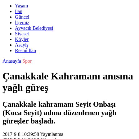
Yaşam
İlan
Güncel
İlçemiz
Ayvacık Belediyesi
Siyaset
Köyler
Asayiş
Resmî İlan
Anasayfa
Spor
Çanakkale Kahramanı anısına
yağlı güreş
Çanakkale kahramanı Seyit Onbaşı
(Koca Seyit) adına düzenlenen yağlı
güreşler başladı.
2017-9-8 10:39:58
Yayınlanma