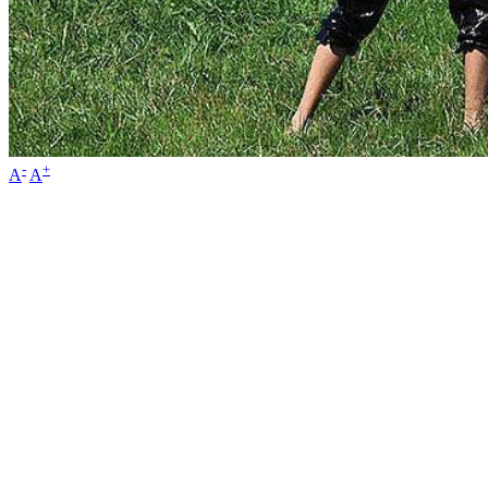
-
+
A
A